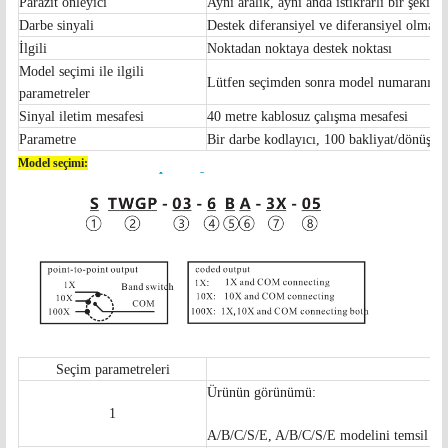
Parazit önleyici
Aynı aralık, aynı anda istikrarlı bir şekil
Darbe sinyali
Destek diferansiyel ve diferansiyel olmay
İlgili
Noktadan noktaya destek noktası
Model seçimi ile ilgili
Lütfen seçimden sonra model numaranızı b
parametreler
Sinyal iletim mesafesi
40 metre kablosuz çalışma mesafesi
Parametre
Bir darbe kodlayıcı, 100 bakliyat/dönüş
Model seçimi:
Seçim parametreleri
Ürünün görünümü:
1
A/B/C/S/E, A/B/C/S/E modelini temsil ede