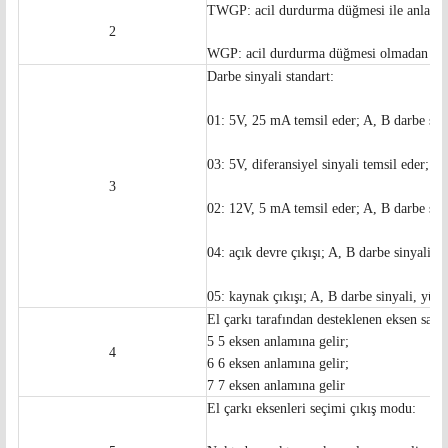
TWGP: acil durdurma düğmesi ile anlamın
2
WGP: acil durdurma düğmesi olmadan de
Darbe sinyali standart:
01: 5V, 25 mA temsil eder; A, B darbe sin
03: 5V, diferansiyel sinyali temsil eder; A
3
02: 12V, 5 mA temsil eder; A, B darbe siny
04: açık devre çıkışı; A, B darbe sinyali.
05: kaynak çıkışı; A, B darbe sinyali, yük
El çarkı tarafından desteklenen eksen sayıs
5 5 eksen anlamına gelir;
4
6 6 eksen anlamına gelir;
7 7 eksen anlamına gelir
El çarkı eksenleri seçimi çıkış modu: