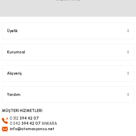
Ürün resmi kalitesiz, bozuk veya görüntülenemiyor.
Ürün açıklamasında eksik bilgiler bulunuyor.
Ürün bilgilerinde hatalar bulunuyor.
Üyelik
Ürün fiyatı diğer sitelerden daha pahalı.
Bu ürüne benzer farklı alternatifler olmalı.
Kurumsal
Alışveriş
Gönder
Yardım
MÜŞTERİ HİZMETLERİ
0 312
394 42 07
0 542
394 42 07
ANKARA
info@otomasyoncu.net