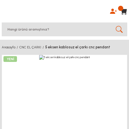
5 eksen kablosuz el çarkı cnc pendant
Anasayfa
CNC EL ÇARKI
YENİ