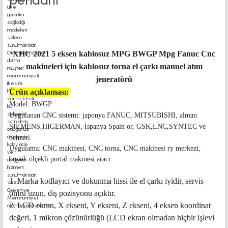
pendant
XHC 2021 5 eksen kablosuz MPG BWGP Mpg Fanuc Cnc
makineleri için kablosuz torna el çarkı manuel atım
jeneratörü
Ürün açıklaması:
Model: BWGP
Uygulanan CNC sistemi: japonya FANUC, MITSUBISHI, alman
SIEMENS,HIGERMAN, İspanya Spain or, GSK,LNC,SYNTEC ve
benzeri
Uygulama: CNC makinesi, CNC torna, CNC makinesi ry merkezi,
büyük ölçekli portal makinesi aracı
1. Marka kodlayıcı ve dokunma hissi ile el çarkı iyidir, servis
ömrü uzun, diş pozisyonu açıktır.
2. LCD ekran, X ekseni, Y ekseni, Z ekseni, 4 eksen koordinat
değeri, 1 mikron çözünürlüğü (LCD ekran olmadan hiçbir işlevi