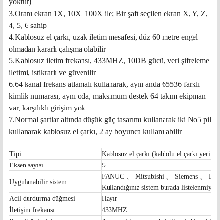
yoktur)
3.
Oranı ekran 1X, 10X, 100X ile; Bir şaft seçilen ekran X, Y, Z,
4, 5, 6 sahip
4.
Kablosuz el çarkı, uzak iletim mesafesi, düz 60 metre engel
olmadan kararlı çalışma olabilir
5.
Kablosuz iletim frekansı, 433MHZ, 10DB gücü, veri şifreleme
iletimi, istikrarlı ve güvenilir
6.
64 kanal frekans atlamalı kullanarak, aynı anda 65536 farklı
kimlik numarası, aynı oda, maksimum destek 64 takım ekipman
var, karşılıklı girişim yok.
7.
Normal şartlar altında düşük güç tasarımı kullanarak iki No5 pil
kullanarak kablosuz el çarkı, 2 ay boyunca kullanılabilir
Tipi
Kablosuz el çarkı (kablolu el çarkı yerine)
5
Eksen sayısı
FANUC 、 Mitsubishi 、 Siemens 、 Hige
Uygulanabilir sistem
Kullandığınız sistem burada listelenmiyors
Acil durdurma düğmesi
Hayır
İletişim frekansı
433MHZ