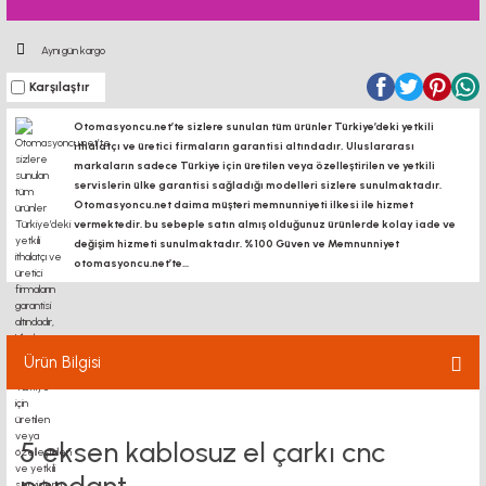
Aynı gün kargo
Karşılaştır
Otomasyoncu.net’te sizlere sunulan tüm ürünler Türkiye’deki yetkili
ithalatçı ve üretici firmaların garantisi altındadır, Uluslararası
markaların sadece Türkiye için üretilen veya özelleştirilen ve yetkili
servislerin ülke garantisi sağladığı modelleri sizlere sunulmaktadır.
Otomasyoncu.net daima müşteri memnunniyeti ilkesi ile hizmet
vermektedir. bu sebeple satın almış olduğunuz ürünlerde kolay iade ve
değişim hizmeti sunulmaktadır. %100 Güven ve Memnunniyet
otomasyoncu.net’te...
Ürün Bilgisi
5 eksen kablosuz el çarkı cnc