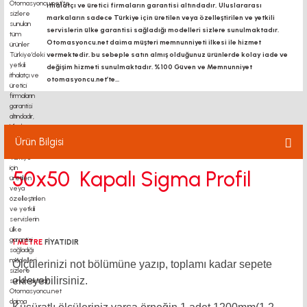
ithalatçı ve üretici firmaların garantisi altındadır, Uluslararası
markaların sadece Türkiye için üretilen veya özelleştirilen ve yetkili
servislerin ülke garantisi sağladığı modelleri sizlere sunulmaktadır.
Otomasyoncu.net daima müşteri memnunniyeti ilkesi ile hizmet
vermektedir. bu sebeple satın almış olduğunuz ürünlerde kolay iade ve
değişim hizmeti sunulmaktadır. %100 Güven ve Memnunniyet
otomasyoncu.net’te...
Ürün Bilgisi
50x50 Kapalı Sigma Profil
1 METRE
FİYATIDIR
Ölçülerinizi not bölümüne yazıp, toplamı kadar sepete
ekleyebilirsiniz.