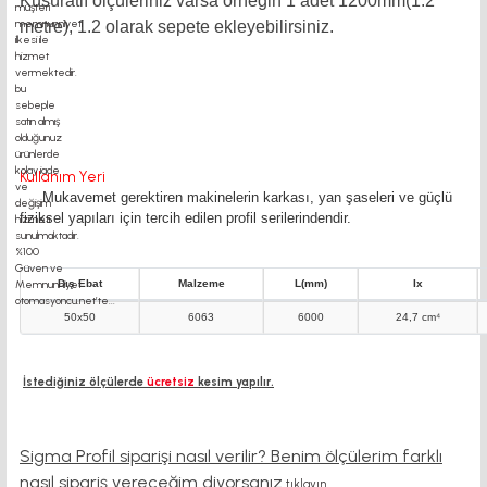
Küsüratlı ölçüleriniz varsa örneğin 1 adet 1200mm(1.2
metre),
1.2
olarak sepete ekleyebilirsiniz.
Kullanım Yeri
Mukavemet gerektiren makinelerin karkası, yan şaseleri ve güçlü
fiziksel yapıları için tercih edilen profil serilerindendir.
Dış Ebat
Malzeme
L(mm)
Ix
50x50
6063
6000
24,7 cm⁴
İstediğiniz ölçülerde
ücretsiz
kesim yapılır.
Sigma Profil siparişi nasıl verilir? Benim ölçülerim farklı
nasıl sipariş vereceğim diyorsanız
tıklayın