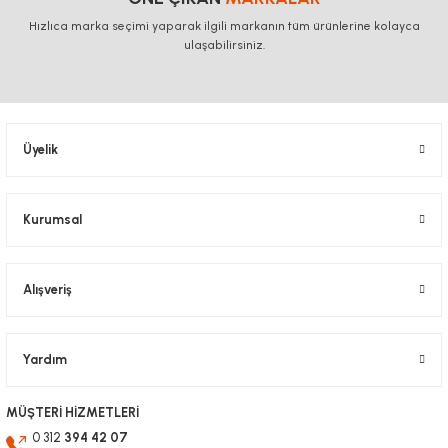
Ürün bilgilerinde hatalar bulunuyor.
Hızlıca marka seçimi yaparak ilgili markanın tüm ürünlerine kolayca
ulaşabilirsiniz.
Ürün fiyatı diğer sitelerden daha pahalı.
Bu ürüne benzer farklı alternatifler olmalı.
DOĞUŞ KALIP
Tırtıllı Somun Kanal 10
Üyelik
7,46 TL KDV Dahil
5,59 TL
KDV Dahil
Gönder
DOĞUŞ KALIP
Kurumsal
Saplamalı Tırtıllı Somun KANAL 10 M8X25
10,90 TL KDV Dahil
Alışveriş
8,17 TL
KDV Dahil
%25
%25
%25
Yardım
MÜŞTERİ HİZMETLERİ
0 312
394 42 07