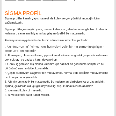
SİGMA PROFİL
Sigma profiller kanallı yapısı sayesinde kolay ve çok yönlü bir montaj imkânı
sağlamaktadır.
Sigma profiller,konveyör, şase, masa, kabin, cnc, alan kapatma gibi birçok alanda
kullanılan, sanayinin ihtiyacını karşılayan özellikli bir malzemedir.
Alüminyumun uygulamalarda tercih edilmesinin sebepleri şunlardır
Alüminyumun hafif olması. Aynı hacimdeki çelik bir malzemenin ağırlığının
ancak üçte biri kadardır.
Aluminyum, Hava şartlarına, yiyecek maddelerine ve günlük yaşamda kullanılan
pek çok sıvı ve gazlara karşı dayanıklıdır.
Gerek iç gerekse dış alanda kullanım için cazibeli bir görünüme sahiptir ve bu
görünümü uzun müddet korunabilir.
Çeşitli alüminyum alaşımlarının mukavemeti, normal yapı çeliğinin mukavemetine
denk veya daha yüksektir.
Alüminyum elastik bir malzemedir. Bu nedenle ani darbelere karşı dayanıklıdır.
Ayrıca, çeliklerde olduğu gibi dayanıklılığı düşük sıcaklıklarda azalmaz.
İşlenmesi kolay bir metaldir.
Isı ve elektriği bakır kadar iyi iletir.
Sigma Profil Sigma Profil Sigma Profil Sigma Profil Sigma Profil Sigma Profil
Sigma Profil Sigma Profil Sigma Profil Sigma Profil