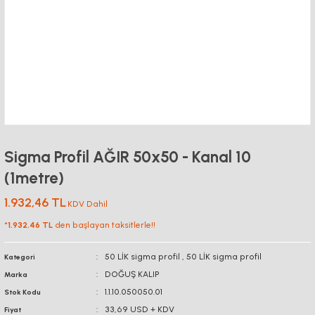
Sigma Profil AĞIR 50x50 - Kanal 10
(1metre)
1.932,46 TL
KDV Dahil
*
1.932,46 TL
den başlayan taksitlerle!!
50 LİK sigma profil
,
50 LİK sigma profil
Kategori
DOĞUŞ KALIP
Marka
1.1.10.050050.01
Stok Kodu
33,69 USD + KDV
Fiyat