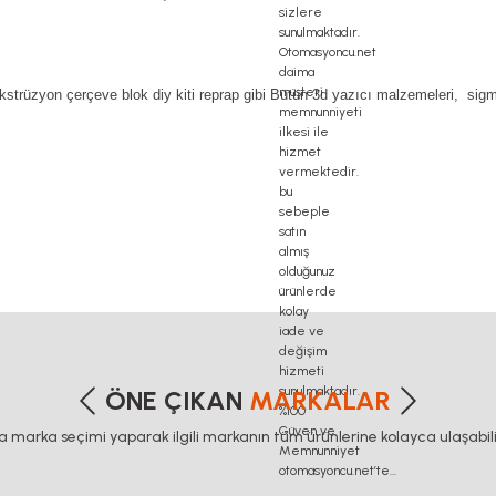
yon çerçeve blok diy kiti reprap gibi Bütün 3d yazıcı malzemeleri, sigma pro
ta haberleşme kablosu, delta plc fiyat, konveyör bant, kramiyer dişli, mantar stop, otomatik yağl
etersiz gördüğünüz noktaları öneri formunu kullanarak tarafımıza iletebilirsiniz
Bu ürüne ilk yorumu siz yapın!
ÖNE ÇIKAN
MARKALAR
ca marka seçimi yaparak ilgili markanın tüm ürünlerine kolayca ulaşabilir
Yorum Yaz