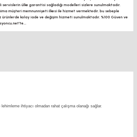
ili servislerin ülke garantisi sağladığı modelleri sizlere sunulmaktadır.
a müşteri memnunniyeti ilkesi ile hizmet vermektedir. bu sebeple
z ürünlerde kolay iade ve değişim hizmeti sunulmaktadır. %100 Güven ve
oncu.net’te...
e lehimleme ihtiyacı olmadan rahat çalışma olanağı sağlar.