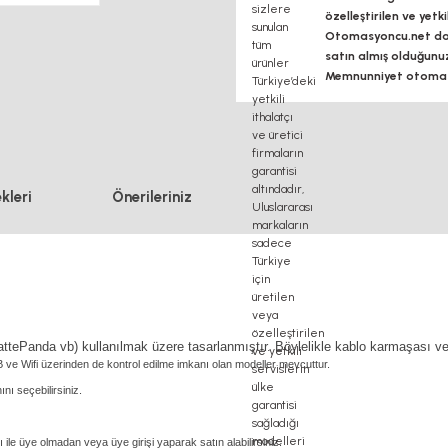
özelleştirilen ve yetk
Otomasyoncu.net daim
satın almış olduğunu
Memnunniyet otomasy
kleri
Önerileriniz
 LattePanda vb) kullanılmak üzere tasarlanmıştır. Böylelikle kablo karmaşası v
B ve Wifi üzerinden de kontrol edilme imkanı olan modeller mevcuttur.
nı seçebilirsiniz.
ile üye olmadan veya üye girişi yaparak satın alabilirsiniz.