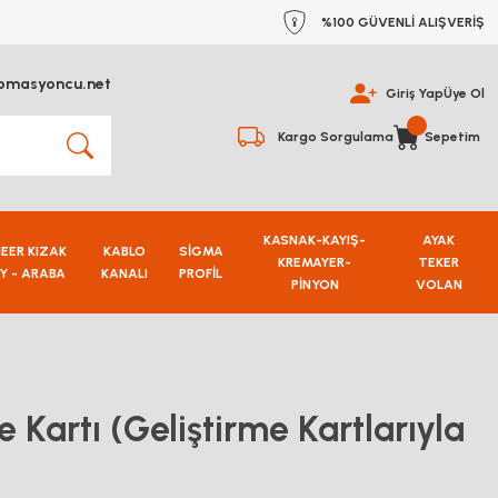
%100 GÜVENLİ ALIŞVERİŞ
omasyoncu.net
Giriş Yap
Üye Ol
Kargo Sorgulama
Sepetim
KASNAK-KAYIŞ-
AYAK
NEER KIZAK
KABLO
SİGMA
KREMAYER-
TEKER
Y - ARABA
KANALI
PROFİL
PİNYON
VOLAN
 Kartı (Geliştirme Kartlarıyla