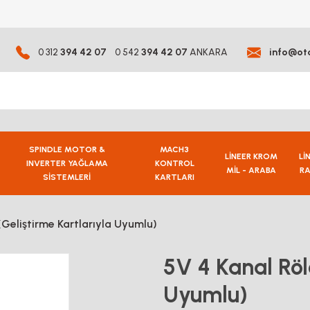
0 312
394 42 07
0 542
394 42 07
ANKARA
info@ot
SPINDLE MOTOR &
MACH3
LİNEER KROM
Lİ
INVERTER YAĞLAMA
KONTROL
MİL - ARABA
RA
SİSTEMLERİ
KARTLARI
(Geliştirme Kartlarıyla Uyumlu)
5V 4 Kanal Röle
Uyumlu)