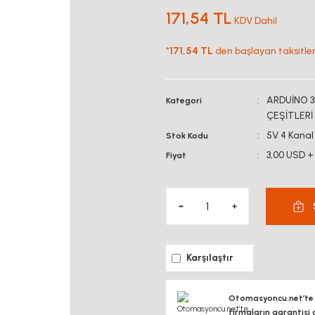
171,54 TL
KDV Dahil
*
171,54 TL
den başlayan taksitlerl
ARDUİNO 3
Kategori
ÇEŞİTLERİ
5V 4 Kanal 
Stok Kodu
3,00 USD +
Fiyat
Karşılaştır
Otomasyoncu.net’te si
firmaların garantisi 