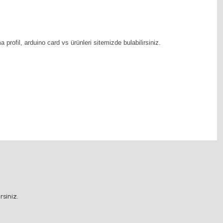
fil, arduino card vs ürünleri sitemizde bulabilirsiniz.
ama sistemleri, rulolu konveyör fiyatları, 12v a
.
siniz.