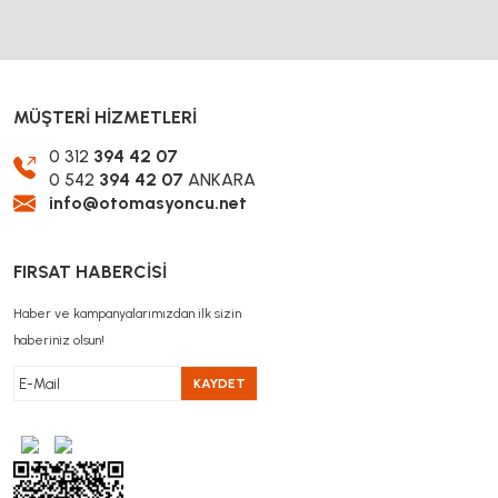
MÜŞTERİ HİZMETLERİ
0 312
394 42 07
0 542
394 42 07
ANKARA
info@otomasyoncu.net
FIRSAT HABERCİSİ
Haber ve kampanyalarımızdan ilk sizin
haberiniz olsun!
KAYDET