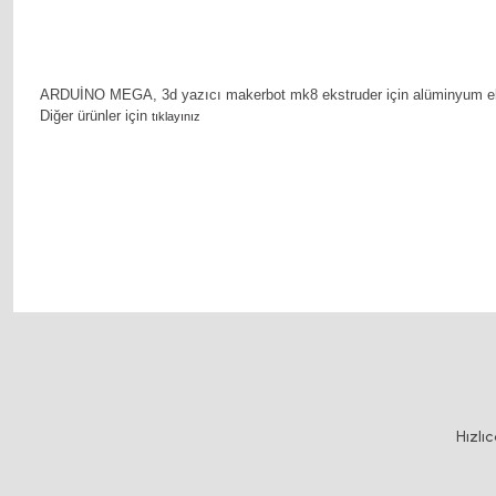
ARDUİNO MEGA, 3d yazıcı makerbot mk8 ekstruder için alüminyum ekstrüz
Diğer ürünler için
tıklayınız
motor kaplin fiyatları, sigma profil, 3d yazıcı, kremayer dişli, 45x45 sigma profil, del
Bu ürünün fiyat bilgisi, resim, ürün açıklamalarında ve diğer konularda y
Görüş ve önerileriniz için teşekkür ederiz.
Ürün resmi kalitesiz, bozuk veya görüntülenemiyor.
Hızlı
Ürün açıklamasında eksik bilgiler bulunuyor.
Ürün bilgilerinde hatalar bulunuyor.