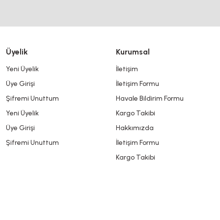
Ürün fiyatı diğer sitelerden daha pahalı.
Bu ürüne benzer farklı alternatifler olmalı.
Üyelik
Kurumsal
Yeni Üyelik
İletişim
Üye Girişi
İletişim Formu
Şifremi Unuttum
Havale Bildirim Formu
Yeni Üyelik
Kargo Takibi
Üye Girişi
Hakkımızda
Şifremi Unuttum
İletişim Formu
Kargo Takibi