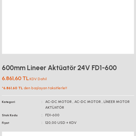
600mm Lineer Aktüatör 24V FD1-600
6.861,60 TL
KDV Dahil
*
6.861,60 TL
den başlayan taksitlerle!!
AC-DC MOTOR
,
AC-DC MOTOR
,
LİNEER MOTOR
Kategori
AKTÜATÖR
FD1-600
Stok Kodu
120,00 USD + KDV
Fiyat