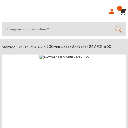
600mm Lineer Aktüatör 24V FD1-600
Anasayfa
AC-DC MOTOR