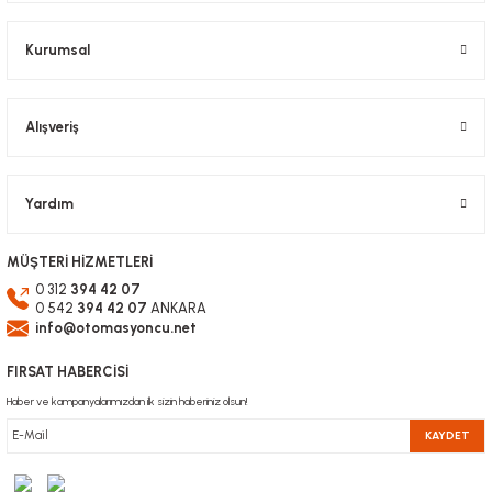
Bu ürüne benzer farklı alternatifler olmalı.
Kurumsal
Alışveriş
Gönder
Yardım
MÜŞTERİ HİZMETLERİ
0 312
394 42 07
0 542
394 42 07
ANKARA
info@otomasyoncu.net
FIRSAT HABERCİSİ
Haber ve kampanyalarımızdan ilk sizin haberiniz olsun!
KAYDET