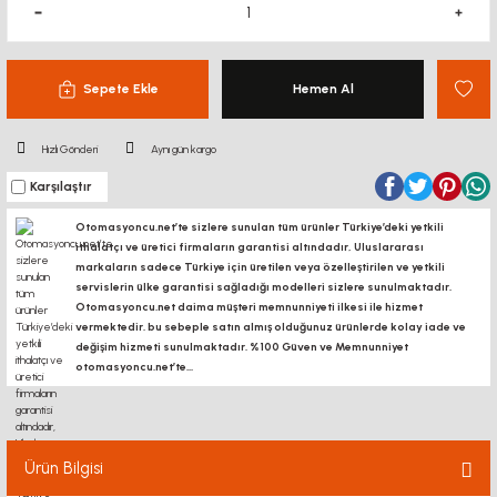
Sepete Ekle
Hemen Al
Hızlı Gönderi
Aynı gün kargo
Karşılaştır
Otomasyoncu.net’te sizlere sunulan tüm ürünler Türkiye’deki yetkili
ithalatçı ve üretici firmaların garantisi altındadır, Uluslararası
markaların sadece Türkiye için üretilen veya özelleştirilen ve yetkili
servislerin ülke garantisi sağladığı modelleri sizlere sunulmaktadır.
Otomasyoncu.net daima müşteri memnunniyeti ilkesi ile hizmet
vermektedir. bu sebeple satın almış olduğunuz ürünlerde kolay iade ve
değişim hizmeti sunulmaktadır. %100 Güven ve Memnunniyet
otomasyoncu.net’te...
Ürün Bilgisi