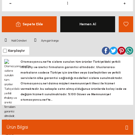
Sepete Ekle
Hemen Al
Hızlı Gönderi
Aynı gün kargo
Karşılaştır
Otomasyoncu.net’te sizlere sunulan tüm ürünler Türkiye’deki yetkili
ithalatçı ve üretici firmaların garantisi altındadır, Uluslararası
markaların sadece Türkiye için üretilen veya özelleştirilen ve yetkili
servislerin ülke garantisi sağladığı modelleri sizlere sunulmaktadır.
Otomasyoncu.net daima müşteri memnunniyeti ilkesi ile hizmet
vermektedir. bu sebeple satın almış olduğunuz ürünlerde kolay iade ve
değişim hizmeti sunulmaktadır. %100 Güven ve Memnunniyet
otomasyoncu.net’te...
Ürün Bilgisi