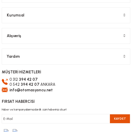
Bu ürüne benzer farklı alternatifler olmalı.
Kurumsal
Alışveriş
Gönder
Yardım
MÜŞTERİ HİZMETLERİ
0 312
394 42 07
0 542
394 42 07
ANKARA
info@otomasyoncu.net
FIRSAT HABERCİSİ
Haber ve kampanyalarımızdan ilk sizin haberiniz olsun!
KAYDET