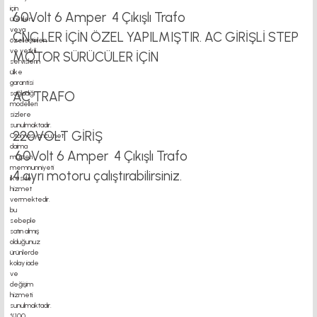
60Volt 6 Amper 4 Çıkışlı Trafo
CNC LER İÇİN ÖZEL YAPILMIŞTIR. AC GİRİŞLİ STEP
MOTOR SÜRÜCÜLER İÇİN
AC TRAFO
220VOLT GİRİŞ
60Volt 6 Amper 4 Çıkışlı Trafo
4 ayrı motoru çalıştırabilirsiniz.
motor kaplin fiyatları, sigma profil, 3d yazıcı, kremayer dişli, 45x45 sigma profil,
delta haberleşme kablosu, delta plc fiyat, konveyör bant, kramiyer dişli, mantar
stop, otomatik yağlama sistemleri, rulolu konveyör fiyatları, 12v 50a güç kaynağı,
2kw servo motor, 20x20 sigma profil, 20x20 sigma profil somunu, 22 5 180 sigma
alüminyum, 30*30 profil, 3d printer elektronik kit, 3d printer kit, 3d yazıcı fiyat,
40mm indüksiyonlu mil fiyatı, 40x80 sigma profil, 45x45 sigma profil fiyat, 45x90
sigma profil, 45 kw inverter, 5kw inverter fiyatları, 50 link flans, 685 zz, 7kw
inverter fiyatları, ahşap açılı delik açma aparatı, alüminyum ray profilleri,
alüminyum sigma profil fiyatları, araba için yatak, asansör enkoder fiyatları, büyük