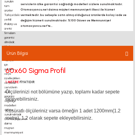
servislerin ülke garantisi sağladığı modelleri sizlere sunulmaktadır.
Otomasyoncu.net daima müşteri memnunniyeti ilkesi ile hizmet
vermektedir. bu sebeple satın almış olduğunuz ürünlerde kolay iade ve
değişim hizmeti sunulmaktadır. %100 Güven ve Memnunniyet
otomasyoncu.net’te...
Ürün Bilgisi
60x60 Sigma Profil
1 METRE
FİYATIDIR
Ölçülerinizi not bölümüne yazıp, toplamı kadar sepete
ekleyebilirsiniz.
Küsüratlı ölçüleriniz varsa örneğin 1 adet 1200mm(1.2
metre),
1.2
olarak sepete ekleyebilirsiniz.