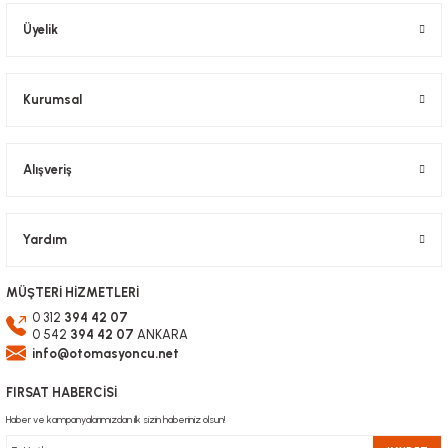
Tırtıllı Somun Kanal 10
Üyelik
7,43 TL KDV Dahil
5,58 TL
KDV Dahil
Gönder
DOĞUŞ KALIP
Kurumsal
Saplamalı Tırtıllı Somun KANAL 10 M8X25
10,86 TL KDV Dahil
Alışveriş
8,15 TL
KDV Dahil
%25
%25
%25
Yardım
MÜŞTERİ HİZMETLERİ
0 312
394 42 07
0 542
394 42 07
ANKARA
DOĞUŞ KALIP
info@otomasyoncu.net
DOĞUŞ KALIP
Alın Civatası M10
Kare Somun Kanal 10
DOĞUŞ KALIP
FIRSAT HABERCİSİ
T Kanal Somunu Kanal 10
12,01 TL KDV Dahil
Haber ve kampanyalarımızdan ilk sizin haberiniz olsun!
9,01 TL
8,58 TL KDV Dahil
KDV Dahil
6,43 TL
KDV Dahil