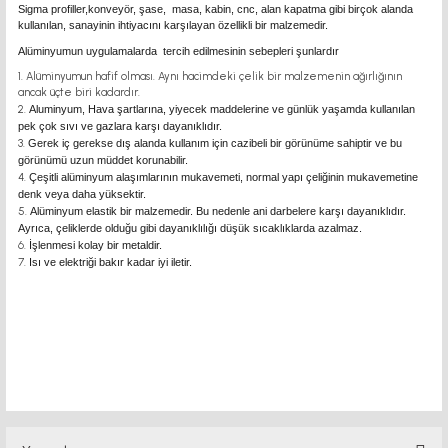
Sigma profiller,konveyör, şase, masa, kabin, cnc, alan kapatma gibi birçok alanda
kullanılan, sanayinin ihtiyacını karşılayan özellikli bir malzemedir.
Alüminyumun uygulamalarda tercih edilmesinin sebepleri şunlardır
Alüminyumun hafif olması. Aynı hacimdeki çelik bir malzemenin ağırlığının
ancak üçte biri kadardır.
Aluminyum, Hava şartlarına, yiyecek maddelerine ve günlük yaşamda kullanılan
pek çok sıvı ve gazlara karşı dayanıklıdır.
Gerek iç gerekse dış alanda kullanım için cazibeli bir görünüme sahiptir ve bu
görünümü uzun müddet korunabilir.
Çeşitli alüminyum alaşımlarının mukavemeti, normal yapı çeliğinin mukavemetine
denk veya daha yüksektir.
Alüminyum elastik bir malzemedir. Bu nedenle ani darbelere karşı dayanıklıdır.
Ayrıca, çeliklerde olduğu gibi dayanıklılığı düşük sıcaklıklarda azalmaz.
İşlenmesi kolay bir metaldir.
Isı ve elektriği bakır kadar iyi iletir.
sigma profil sigma profil sigma profil sigma profil sigma profil sigma profil
sigma profil sigma profil sigma profil sigma profil sigma profil
sigma profil sigma profil sigma profil sigma profil sigma profil sigma profil
sigma profil sigma profil sigma profil sigma profil sigma profil
sigma profil sigma profil sigma profil sigma profil
sigma profil sigma profil
sigma profil sigma profil