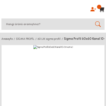
Sigma Profil 60x60 Kanal 10-
Anasayfa
SİGMA PROFİL
60 LIK sigma profil