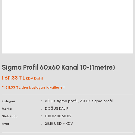
Sigma Profil 60x60 Kanal 10-(1metre)
1.611,33 TL
KDV Dahil
*
1.611,33 TL
den başlayan taksitlerle!!
60 LIK sigma profil
,
60 LIK sigma profil
Kategori
DOĞUŞ KALIP
Marka
1.1.10.060060.02
Stok Kodu
28,18 USD + KDV
Fiyat