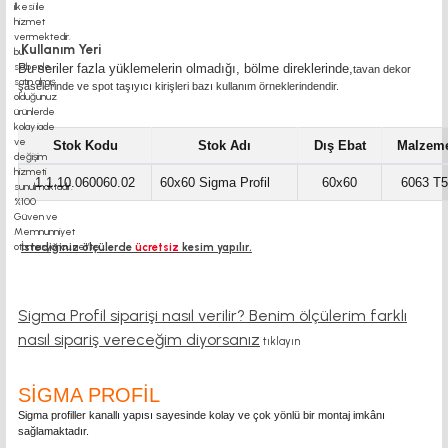
Kullanım Yeri
Bu seriler fazla yüklemelerin olmadığı, bölme direklerinde,
tavan dekor
şaselerinde ve spot taşıyıcı kirişleri bazı
kullanım örneklerindendir.
Stok Kodu
Stok Adı
Dış Ebat
Malzem
1.1.10.060060.02
60x60 Sigma Profil
60x60
6063 T5
İstediğiniz ölçülerde
ücretsiz
kesim yapılır.
Sigma Profil siparişi nasıl verilir? Benim ölçülerim farklı
nasıl sipariş vereceğim diyorsanız
tıklayın
SİGMA PROFİL
Sigma profiller kanallı yapısı sayesinde kolay ve çok yönlü bir montaj imkânı
sağlamaktadır.