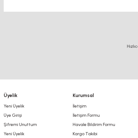
Bu ürünün fiyat bilgisi, resim, ürün açıklamalarında ve diğer konularda y
Görüş ve önerileriniz için teşekkür ederiz.
Ürün resmi kalitesiz, bozuk veya görüntülenemiyor.
Hızlı
Ürün açıklamasında eksik bilgiler bulunuyor.
Ürün bilgilerinde hatalar bulunuyor.
Ürün fiyatı diğer sitelerden daha pahalı.
Bu ürüne benzer farklı alternatifler olmalı.
Üyelik
Kurumsal
Yeni Üyelik
İletişim
Üye Girişi
İletişim Formu
Şifremi Unuttum
Havale Bildirim Formu
Yeni Üyelik
Kargo Takibi