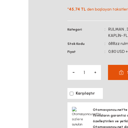
*
45,74 TL
den başlayan taksitlerl
RULMAN
,
Kategori
KAPLİN- 
688zz rul
Stok Kodu
0,80 USD 
Fiyat
Karşılaştır
Otomasyoncu.net’te si
firmaların garantisi 
özelleştirilen ve yetk
Otomasyoncu.net daim