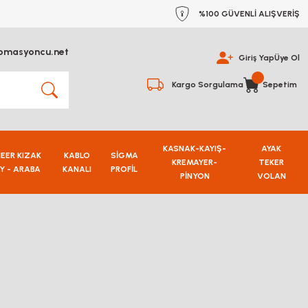
%100 GÜVENLİ ALIŞVERİŞ
omasyoncu.net
Giriş Yap
Üye Ol
Kargo Sorgulama
Sepetim
KASNAK-KAYIŞ-
AYAK
NEER KIZAK
KABLO
SİGMA
KREMAYER-
TEKER
Y - ARABA
KANALI
PROFİL
PİNYON
VOLAN