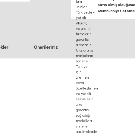
satın almış olduğunu
Memnunniyet otomasy
kleri
Önerileriniz
 profil, delta haberleşme kablosu, delta plc fiyat, konveyör bant, kramiyer dişli, mantar sto
 30*30 profil, 3d printer elektronik kit, 3d printer kit, 3d yazıcı fiyat, 40mm indüksiyonlu m