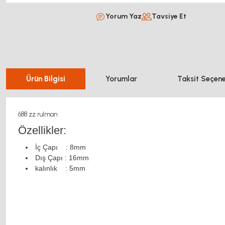
Yorum Yaz
Tavsiye Et
Ürün Bilgisi
Yorumlar
Taksit Seçene
688 zz rulman
Özellikler:
İç Çapı : 8mm
Dış Çapı : 16mm
kalınlık : 5mm
rulman motor kaplin fiyatları, sigma profil, 3d yazıcı, kremayer dişli, 45x45 sigma
servo motor, 20x20 sigma profil, 20x20 sigma profil somunu, 22 5 180 sigma alüminyum,