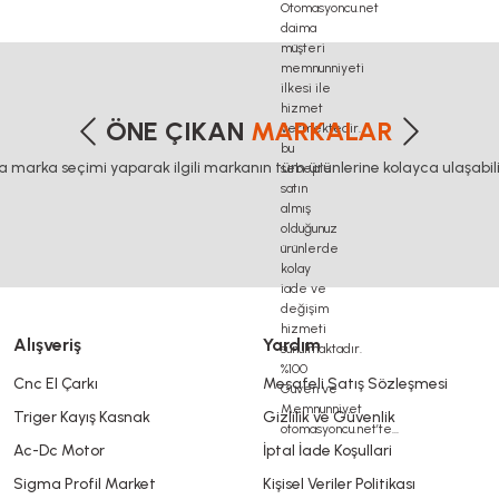
etersiz gördüğünüz noktaları öneri formunu kullanarak tarafımıza iletebilirsiniz
Bu ürüne ilk yorumu siz yapın!
ÖNE ÇIKAN
MARKALAR
ca marka seçimi yaparak ilgili markanın tüm ürünlerine kolayca ulaşabilir
Yorum Yaz
Alışveriş
Yardım
Cnc El Çarkı
Mesafeli Satış Sözleşmesi
Triger Kayış Kasnak
Gizlilik ve Güvenlik
Gönder
Ac-Dc Motor
İptal İade Koşullari
Sigma Profil Market
Kişisel Veriler Politikası