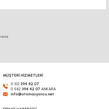
.
siniz.
MÜŞTERİ HİZMETLERİ
0 312
394 42 07
0 542
394 42 07
ANKARA
info@otomasyoncu.net