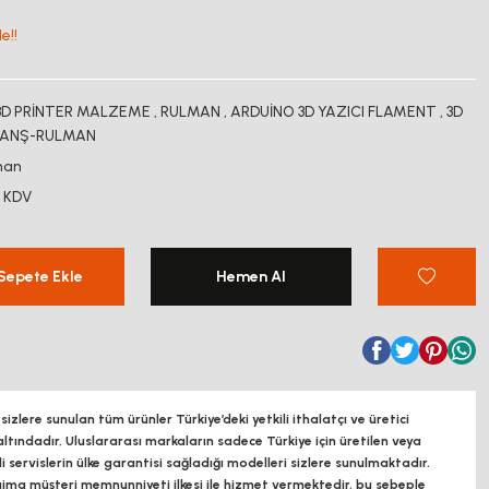
e!!
3D PRİNTER MALZEME
,
RULMAN
,
ARDUİNO 3D YAZICI FLAMENT
,
3D
FLANŞ-RULMAN
man
+ KDV
Sepete Ekle
Hemen Al
zlere sunulan tüm ürünler Türkiye’deki yetkili ithalatçı ve üretici
altındadır, Uluslararası markaların sadece Türkiye için üretilen veya
ili servislerin ülke garantisi sağladığı modelleri sizlere sunulmaktadır.
a müşteri memnunniyeti ilkesi ile hizmet vermektedir. bu sebeple