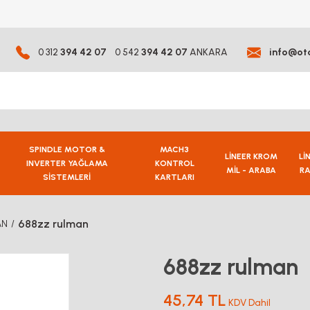
0 312
394 42 07
0 542
394 42 07
ANKARA
info@ot
SPINDLE MOTOR &
MACH3
LİNEER KROM
Lİ
INVERTER YAĞLAMA
KONTROL
MİL - ARABA
RA
SİSTEMLERİ
KARTLARI
688zz rulman
AN
688zz rulman
45,74 TL
KDV Dahil