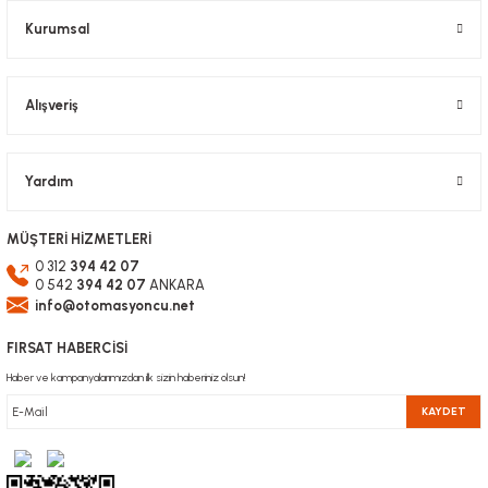
Bu ürüne benzer farklı alternatifler olmalı.
Kurumsal
Alışveriş
Gönder
Yardım
MÜŞTERİ HİZMETLERİ
0 312
394 42 07
0 542
394 42 07
ANKARA
info@otomasyoncu.net
FIRSAT HABERCİSİ
Haber ve kampanyalarımızdan ilk sizin haberiniz olsun!
KAYDET