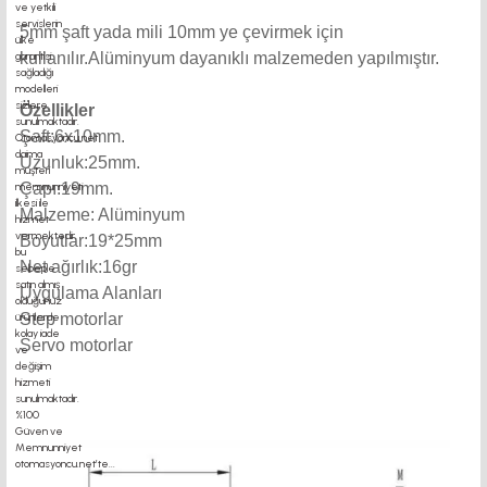
5mm şaft yada mili 10mm ye çevirmek için
kullanılır.Alüminyum dayanıklı malzemeden yapılmıştır.
Özellikler
Şaft:6x10mm.
Uzunluk:25mm.
Çapı:19mm.
Malzeme: Alüminyum
Boyutlar:19*25mm
Net ağırlık:16gr
Uygulama Alanları
Step motorlar
Servo motorlar