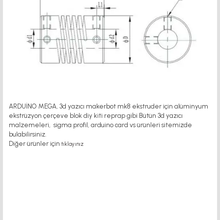
ARDUİNO MEGA, 3d yazıcı makerbot mk8 ekstruder için alüminyum
ekstrüzyon çerçeve blok diy kiti reprap gibi Bütün 3d yazıcı
malzemeleri, sigma profil, arduino card vs ürünleri sitemizde
bulabilirsiniz.
Diğer ürünler için
tıklayınız
motor kaplin fiyatları, sigma profil, 3d yazıcı, kr
emayer dişli, 45x45 sigma profil, delta haberleşme kablosu, delta plc fiyat,
konveyör bant, kramiyer dişli, mantar stop, otomatik