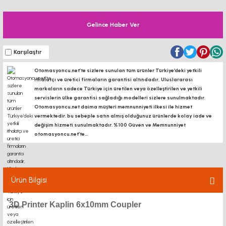
Gelince Haber Ver
Karşılaştır
Otomasyoncu.net’te sizlere sunulan tüm ürünler Türkiye’deki yetkili
ithalatçı ve üretici firmaların garantisi altındadır, Uluslararası
markaların sadece Türkiye için üretilen veya özelleştirilen ve yetkili
servislerin ülke garantisi sağladığı modelleri sizlere sunulmaktadır.
Otomasyoncu.net daima müşteri memnunniyeti ilkesi ile hizmet
vermektedir. bu sebeple satın almış olduğunuz ürünlerde kolay iade ve
değişim hizmeti sunulmaktadır. %100 Güven ve Memnunniyet
otomasyoncu.net’te...
Ürün Bilgisi
3D Printer Kaplin 6x10mm Coupler