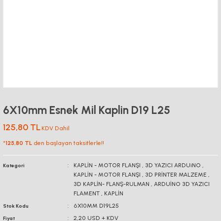
6X10mm Esnek Mil Kaplin D19 L25
125,80 TL
KDV Dahil
*
125,80 TL
den başlayan taksitlerle!!
KAPLİN - MOTOR FLANŞI
,
3D YAZICI ARDUiNO
,
Kategori
KAPLİN - MOTOR FLANŞI
,
3D PRİNTER MALZEME
,
3D KAPLİN- FLANŞ-RULMAN
,
ARDUİNO 3D YAZICI
FLAMENT
,
KAPLİN
6X10MM D19L25
Stok Kodu
2,20 USD + KDV
Fiyat