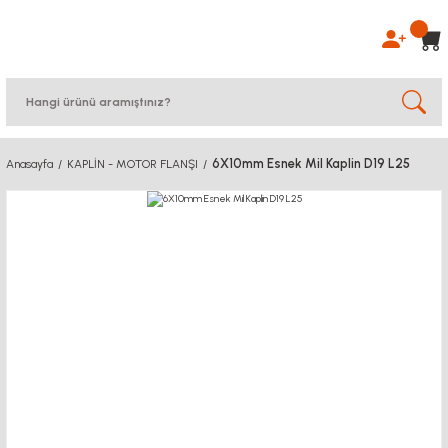
6X10mm Esnek Mil Kaplin D19 L25
Anasayfa
KAPLİN - MOTOR FLANŞI