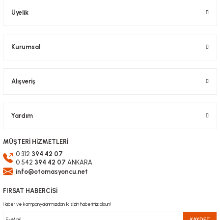
Ürün bilgilerinde hatalar bulunuyor.
Üyelik
Ürün fiyatı diğer sitelerden daha pahalı.
Bu ürüne benzer farklı alternatifler olmalı.
Kurumsal
Alışveriş
Gönder
Yardım
MÜŞTERİ HİZMETLERİ
0 312
394 42 07
0 542
394 42 07
ANKARA
info@otomasyoncu.net
FIRSAT HABERCİSİ
Haber ve kampanyalarımızdan ilk sizin haberiniz olsun!
KAYDET