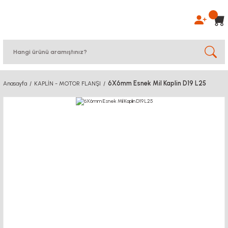
6X6mm Esnek Mil Kaplin D19 L25
Anasayfa
KAPLİN - MOTOR FLANŞI