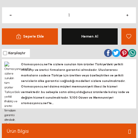
Sepete Ekle
Hemen Al
Karşılaştır
Otomasyoncu.net’te sizlere sunulan tüm ürünler Türkiye’deki yetkili
ithalatçı ve üretici firmaların garantisi altındadır, Uluslararası
markaların sadece Türkiye için üretilen veya özelleştirilen ve yetkili
servislerin ülke garantisi sağladığı modelleri sizlere sunulmaktadır.
Otomasyoncu.net daima müşteri memnunniyeti ilkesi ile hizmet
vermektedir. bu sebeple satın almış olduğunuz ürünlerde kolay iade ve
değişim hizmeti sunulmaktadır. %100 Güven ve Memnunniyet
otomasyoncu.net’te...
Ürün Bilgisi