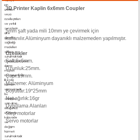
3D Printer Kaplin 6x6mm Coupler
5mm şaft yada mili 10mm ye çevirmek için
kullanılır.Alüminyum dayanıklı malzemeden yapılmıştır.
Özellikler
Şaft:6x6mm.
Uzunluk:25mm.
Çapı:19mm.
Malzeme: Alüminyum
Boyutlar:19*25mm
Net ağırlık:16gr
Uygulama Alanları
Step motorlar
Servo motorlar