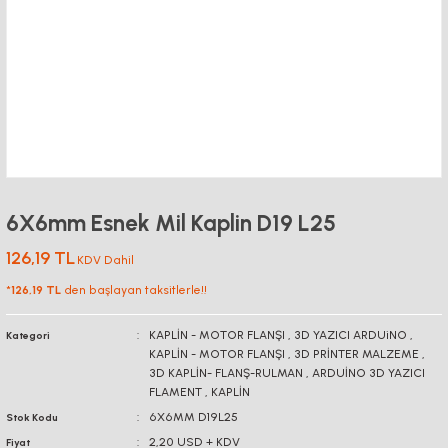
6X6mm Esnek Mil Kaplin D19 L25
126,19 TL
KDV Dahil
*
126,19 TL
den başlayan taksitlerle!!
KAPLİN - MOTOR FLANŞI
,
3D YAZICI ARDUiNO
,
Kategori
KAPLİN - MOTOR FLANŞI
,
3D PRİNTER MALZEME
,
3D KAPLİN- FLANŞ-RULMAN
,
ARDUİNO 3D YAZICI
FLAMENT
,
KAPLİN
6X6MM D19L25
Stok Kodu
2,20 USD + KDV
Fiyat