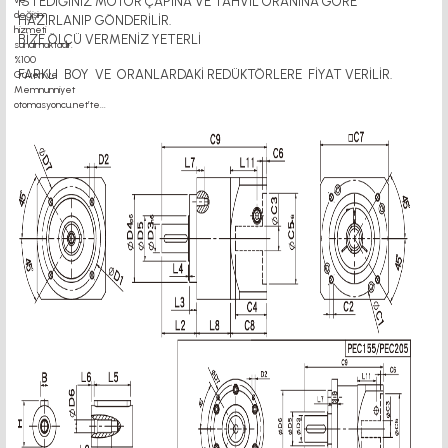
İSTEDİĞİNİZ MOTOR ÇAPINA VE TAHVİL ORANINA GÖRE
HAZIRLANIP GÖNDERİLİR.
BİZE ÖLÇÜ VERMENİZ YETERLİ
FARKLI BOY VE ORANLARDAKİ REDÜKTÖRLERE FİYAT VERİLİR.