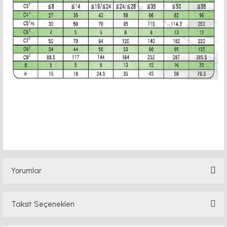
motor kaplin fiyatları, sigma profil, 3d yazıcı, kremayer dişli, 45x45 sigma profil,
delta haberleşme kablosu, delta plc fiyat, konveyör bant, kramiyer dişli, mantar
stop, otomatik yağlama sistemleri, ı, delta 2.2kw inverter, delta frekans konvertörü
fiyat listeri, delta plc, delta plc dv
Yorumlar
Taksit Seçenekleri
Bu ürüne ilk yorumu siz yapın!