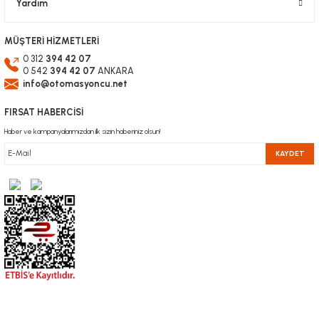
Yardım
MÜŞTERİ HİZMETLERİ
0 312
394 42 07
0 542
394 42 07
ANKARA
info@otomasyoncu.net
FIRSAT HABERCİSİ
Haber ve kampanyalarımızdan ilk sizin haberiniz olsun!
KAYDET