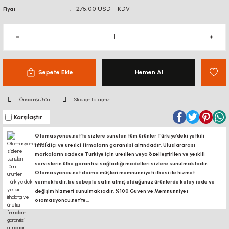
275,00 USD + KDV
Fiyat
Sepete Ekle
Hemen Al
Önsiparişli Ürün
Stok için tel açınız
Karşılaştır
Otomasyoncu.net’te sizlere sunulan tüm ürünler Türkiye’deki yetkili
ithalatçı ve üretici firmaların garantisi altındadır, Uluslararası
markaların sadece Türkiye için üretilen veya özelleştirilen ve yetkili
servislerin ülke garantisi sağladığı modelleri sizlere sunulmaktadır.
Otomasyoncu.net daima müşteri memnunniyeti ilkesi ile hizmet
vermektedir. bu sebeple satın almış olduğunuz ürünlerde kolay iade ve
değişim hizmeti sunulmaktadır. %100 Güven ve Memnunniyet
otomasyoncu.net’te...