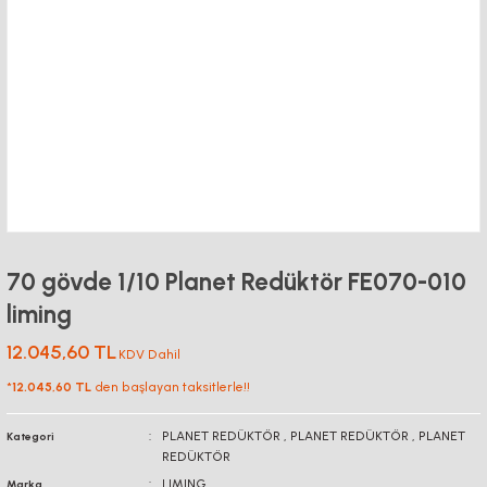
70 gövde 1/10 Planet Redüktör FE070-010
liming
12.045,60 TL
KDV Dahil
*
12.045,60 TL
den başlayan taksitlerle!!
PLANET REDÜKTÖR
,
PLANET REDÜKTÖR
,
PLANET
Kategori
REDÜKTÖR
LIMING
Marka