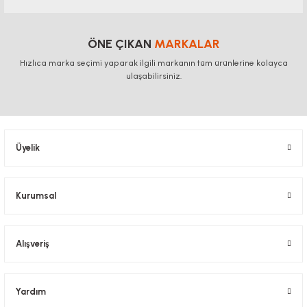
Yorum Yaz
Bu ürünün fiyat bilgisi, resim, ürün açıklamalarında ve diğer konularda
yetersiz gördüğünüz noktaları öneri formunu kullanarak tarafımıza
ÖNE ÇIKAN
MARKALAR
iletebilirsiniz.
Hızlıca marka seçimi yaparak ilgili markanın tüm ürünlerine kolayca
Görüş ve önerileriniz için teşekkür ederiz.
ulaşabilirsiniz.
Ürün resmi kalitesiz, bozuk veya görüntülenemiyor.
Ürün açıklamasında eksik bilgiler bulunuyor.
Ürün bilgilerinde hatalar bulunuyor.
Üyelik
Ürün fiyatı diğer sitelerden daha pahalı.
Bu ürüne benzer farklı alternatifler olmalı.
Kurumsal
Alışveriş
Gönder
Yardım