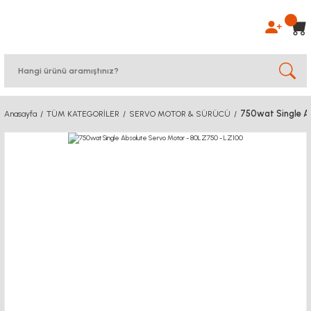
750wat Single A
Anasayfa
TÜM KATEGORİLER
SERVO MOTOR & SÜRÜCÜ