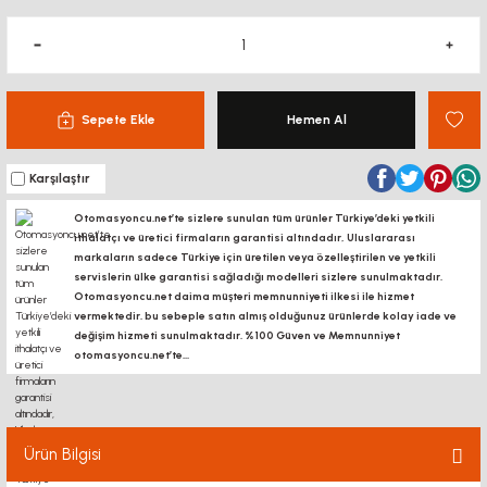
Sepete Ekle
Hemen Al
Karşılaştır
Otomasyoncu.net’te sizlere sunulan tüm ürünler Türkiye’deki yetkili
ithalatçı ve üretici firmaların garantisi altındadır, Uluslararası
markaların sadece Türkiye için üretilen veya özelleştirilen ve yetkili
servislerin ülke garantisi sağladığı modelleri sizlere sunulmaktadır.
Otomasyoncu.net daima müşteri memnunniyeti ilkesi ile hizmet
vermektedir. bu sebeple satın almış olduğunuz ürünlerde kolay iade ve
değişim hizmeti sunulmaktadır. %100 Güven ve Memnunniyet
otomasyoncu.net’te...
Ürün Bilgisi