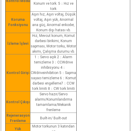
Kontrol Modu
Konum ve tork. 5：Hız ve
tork
Aşırı hız, Aşırı voltaj, Düşük
Koruma
voltaj, Aşırı yük, Anormal
Fonksiyonu
ana güç, Anormal enkoder,
Konum dışı hatası vb.
Hız, Mevcut konum, Komut
darbesi birikimi, Konum
İzleme İşlevi
sapması, Motor torku, Motor
akımı, Çalışma durumu vb.
1：Servo açık 2：Alarm
temizleme 3：CCWdrive
inhibisyonu 4：
Kontrol Girişi
CWdriveinhibition 5：Sapma
sayacı temizleme 6：Komut
darbesi engelleme7：CCW
tork limiti 8：CW tork limiti
Servo hazır/Servo
alarmı/Konumlandırma
Kontrol Çıkışı
tamamlama/Mekanik
frenleme
Rejenerasyon
Built-in/ Built-out
Frenleme
Motor torkunun 3 katından
Yük