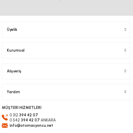
Ürün resmi kalitesiz, bozuk veya görüntülenemiyor.
Ürün açıklamasında eksik bilgiler bulunuyor.
Ürün bilgilerinde hatalar bulunuyor.
Üyelik
Ürün fiyatı diğer sitelerden daha pahalı.
Bu ürüne benzer farklı alternatifler olmalı.
Kurumsal
Alışveriş
Gönder
Yardım
MÜŞTERİ HİZMETLERİ
0 312
394 42 07
0 542
394 42 07
ANKARA
info@otomasyoncu.net