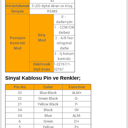
az
Görüntülemek
5 LED dijital ekran ve 4 tuş
İletişim
RS485
0：
darbe+yön
1：CCW/CW
darbesi
Giriş
Pozisyon
2：A/B fazı
Mod
Kontrolü
ortogonal
Mod
darbe
3：İç konum
kontrolü
Elektronik
1-32767/1-
Dişli Oranı
32767
Sinyal Kablosu Pin ve Renkler;
Pin No
Color
Function
33
Blue Black
ALM+
22
Green Black
D-
21
Yellow Black
P-
34
Black
0V
34
Blue
ALM-
6
Green
D+
5
Yellow
P+