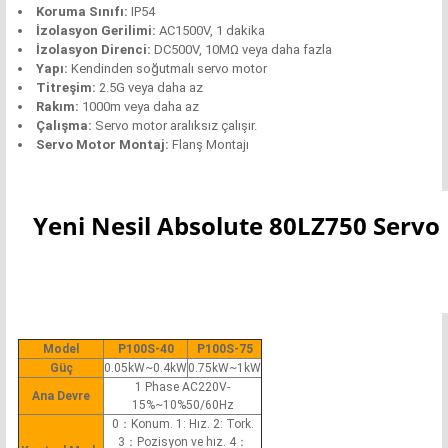
Koruma Sınıfı:
IP54
İzolasyon Gerilimi:
AC1500V, 1 dakika
İzolasyon Direnci:
DC500V, 10MΩ veya daha fazla
Yapı:
Kendinden soğutmalı servo motor
Titreşim:
2.5G veya daha az
Rakım:
1000m veya daha az
Çalışma:
Servo motor aralıksız çalışır.
Servo Motor Montaj:
Flanş Montajı
Yeni Nesil Absolute 80LZ750 Servo 
Model
P100S-40
P100S-75
Güç
0.05kW~0.4kW
0.75kW~1kW
1 Phase AC220V-
Ana Devre
15%~10%50/60Hz
0：Konum. 1: Hız. 2: Tork.
3：Pozisyon ve hız. 4：