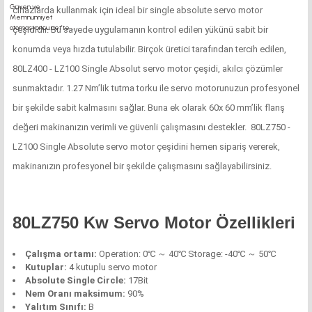
cihazlarda kullanmak için ideal bir single absolute servo motor
çeşididir. Bu sayede uygulamanın kontrol edilen yükünü sabit bir
konumda veya hızda tutulabilir. Birçok üretici tarafından tercih edilen,
80LZ400 - LZ100 Single Absolut servo motor çeşidi, akılcı çözümler
sunmaktadır. 1.27 Nm’lik tutma torku ile servo motorunuzun profesyonel
bir şekilde sabit kalmasını sağlar. Buna ek olarak 60x 60 mm’lik flanş
değeri makinanızın verimli ve güvenli çalışmasını destekler. 80LZ750 -
LZ100 Single Absolute servo motor çeşidini hemen sipariş vererek,
makinanızın profesyonel bir şekilde çalışmasını sağlayabilirsiniz.
80LZ750 Kw Servo Motor Özellikleri
Çalışma ortamı:
Operation: 0℃ ～ 40℃ Storage: -40℃ ～ 50℃
Kutuplar:
4 kutuplu servo motor
Absolute Single Circle:
17Bit
Nem Oranı maksimum:
90%
Yalıtım Sınıfı:
B