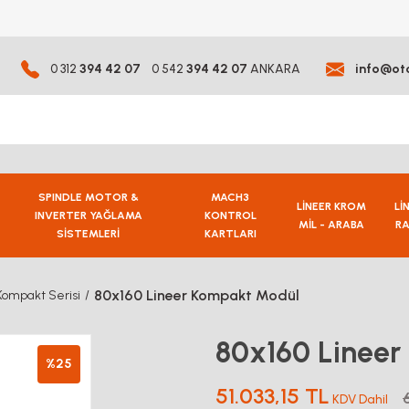
0 312
394 42 07
0 542
394 42 07
ANKARA
info@ot
SPINDLE MOTOR &
MACH3
LİNEER KROM
Lİ
INVERTER YAĞLAMA
KONTROL
MİL - ARABA
RA
SİSTEMLERİ
KARTLARI
80x160 Lineer Kompakt Modül
Kompakt Serisi
80x160 Linee
%25
51.033,15 TL
KDV Dahil