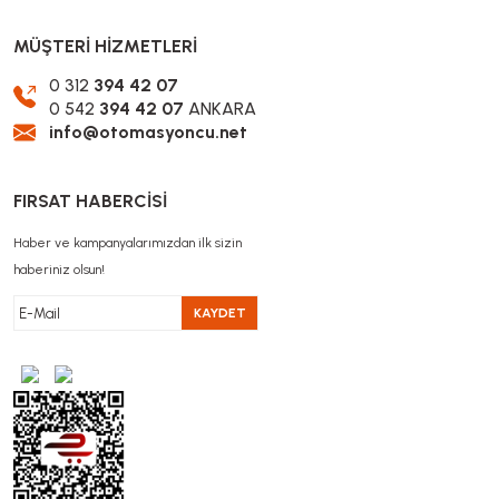
MÜŞTERİ HİZMETLERİ
0 312
394 42 07
0 542
394 42 07
ANKARA
info@otomasyoncu.net
FIRSAT HABERCİSİ
Haber ve kampanyalarımızdan ilk sizin
haberiniz olsun!
KAYDET