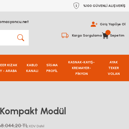
%100 GÜVENLİ ALIŞVERİŞ
omasyoncu.net
Giriş Yap
Üye Ol
Kargo Sorgulama
Sepetim
KASNAK-KAYIŞ-
AYAK
NEER KIZAK
KABLO
SİGMA
KREMAYER-
TEKER
Y - ARABA
KANALI
PROFİL
PİNYON
VOLAN
r Kompakt Modül
68.044,20 TL
KDV Dahil