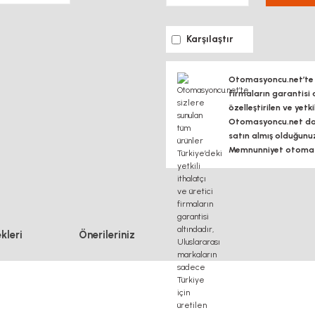
Karşılaştır
Otomasyoncu.net’te si
firmaların garantisi 
özelleştirilen ve yetk
Otomasyoncu.net daim
satın almış olduğunu
Memnunniyet otomasy
kleri
Önerileriniz