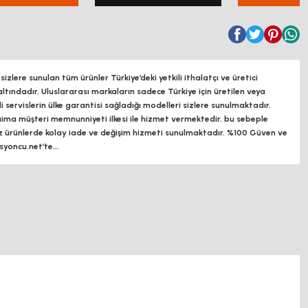
zlere sunulan tüm ürünler Türkiye’deki yetkili ithalatçı ve üretici
altındadır, Uluslararası markaların sadece Türkiye için üretilen veya
ili servislerin ülke garantisi sağladığı modelleri sizlere sunulmaktadır.
a müşteri memnunniyeti ilkesi ile hizmet vermektedir. bu sebeple
z ürünlerde kolay iade ve değişim hizmeti sunulmaktadır. %100 Güven ve
oncu.net’te...