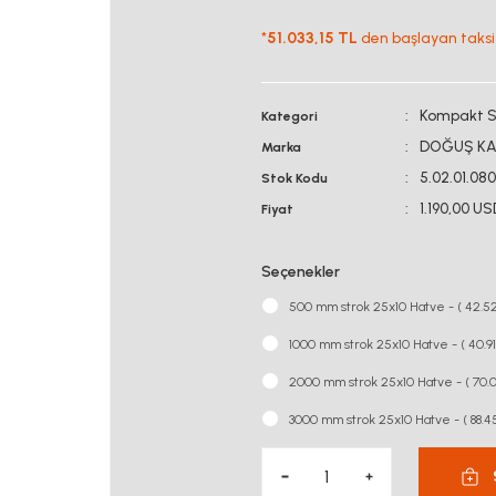
*
51.033,15 TL
den başlayan taksit
Kompakt Se
Kategori
DOĞUŞ KA
Marka
5.02.01.08
Stok Kodu
1.190,00 U
Fiyat
Seçenekler
500 mm strok 25x10 Hatve - ( 42.52
1000 mm strok 25x10 Hatve - ( 40.9
2000 mm strok 25x10 Hatve - ( 70.
3000 mm strok 25x10 Hatve - ( 88.45