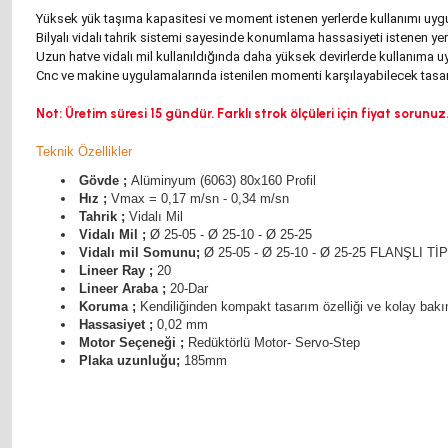
Yüksek yük taşıma kapasitesi ve moment istenen yerlerde kullanımı uyg
Bilyalı vidalı tahrik sistemi sayesinde konumlama hassasiyeti istenen yerle
Uzun hatve vidalı mil kullanıldığında daha yüksek devirlerde kullanıma u
Cnc ve makine uygulamalarında istenilen momenti karşılayabilecek tasarı
Not: Üretim süresi 15 gündür. Farklı strok ölçüleri için fiyat sorunuz
Teknik Özellikler
Gövde ;
Alüminyum (6063) 80x160 Profil
Hız ;
Vmax = 0,17 m/sn - 0,34 m/sn
Tahrik ;
Vidalı Mil
Vidalı Mil ;
Ø 25-05 - Ø 25-10 - Ø 25-25
Vidalı mil Somunu;
Ø 25-05 - Ø 25-10 - Ø 25-25 FLANŞLI TİP
Lineer Ray ;
20
Lineer Araba ;
20-Dar
Koruma ;
Kendiliğinden kompakt tasarım özelliği ve kolay bak
Hassasiyet ;
0,02 mm
Motor Seçeneği ;
Redüktörlü Motor- Servo-Step
Plaka uzunluğu;
185mm