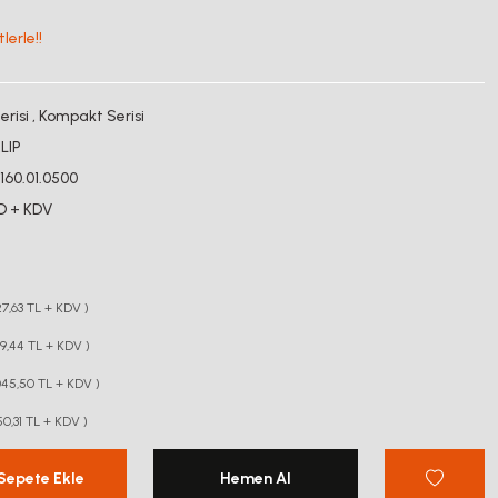
lerle!!
risi
,
Kompakt Serisi
LIP
0160.01.0500
SD + KDV
7,63 TL + KDV )
19,44 TL + KDV )
045,50 TL + KDV )
0,31 TL + KDV )
Sepete Ekle
Hemen Al