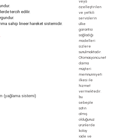
undur.
rde tercih edilir.
ygundur.
ma sahip lineer hareket sistemidir.
.
ım (yağlama sistemi)