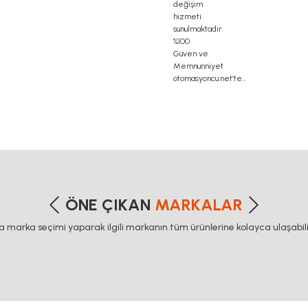
etersiz gördüğünüz noktaları öneri formunu kullanarak tarafımıza iletebilirsiniz
Bu ürüne ilk yorumu siz yapın!
ÖNE ÇIKAN
MARKALAR
ca marka seçimi yaparak ilgili markanın tüm ürünlerine kolayca ulaşabilir
Yorum Yaz