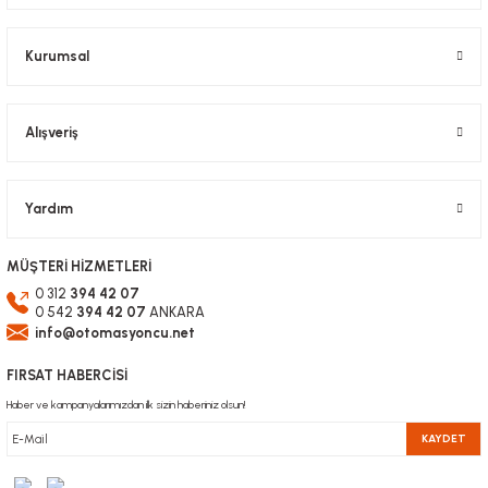
Kurumsal
Gönder
Alışveriş
Yardım
MÜŞTERİ HİZMETLERİ
0 312
394 42 07
0 542
394 42 07
ANKARA
info@otomasyoncu.net
FIRSAT HABERCİSİ
Haber ve kampanyalarımızdan ilk sizin haberiniz olsun!
KAYDET