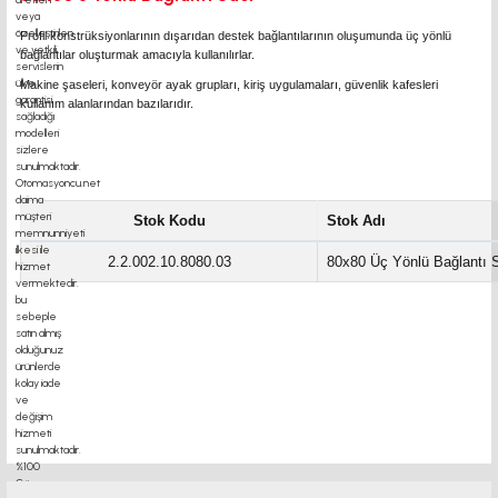
Profil konstrüksiyonlarının dışarıdan destek bağlantılarının oluşumunda üç yönlü
bağlantılar oluşturmak amacıyla kullanılırlar.
Makine şaseleri, konveyör ayak grupları, kiriş uygulamaları, güvenlik kafesleri
kullanım alanlarından bazılarıdır.
Stok Kodu
Stok Adı
2.2.002.10.8080.03
80x80 Üç Yönlü Bağlantı 
motor kaplin fiyatları, sigma profil, 3d yazıcı, kremayer dişli, 45x45 sigma profil,
delta haberleşme kablosu, delta plc fiyat, konveyör bant,kramiyer dişli, mantar
stop, otomatik yağlama sistemleri, rulolu konveyör fiyatları, 12v 50a güç kaynağı,
2kw servo motor, 20x20 sigma profil, 20x20 sigma profil somunu, 22 5 180 sigma
alüminyum, 30*30 profil, 3d printer elektronik kit, 3d printer kit, 3d
il, 45