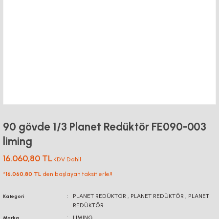
90 gövde 1/3 Planet Redüktör FE090-003
liming
16.060,80 TL
KDV Dahil
*
16.060,80 TL
den başlayan taksitlerle!!
PLANET REDÜKTÖR
,
PLANET REDÜKTÖR
,
PLANET
Kategori
REDÜKTÖR
LIMING
Marka