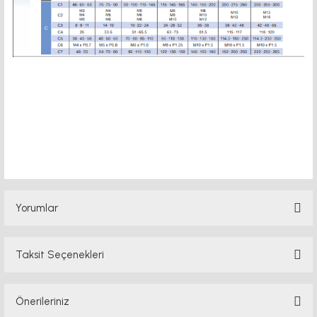
motor kaplin fiyatları, sigma profil, 3d yazıcı, kremayer dişli, 45x45 sigma profil,
delta haberleşme kablosu, delta plc fiyat, konveyör bant, kramiyer dişli, mantar
stop, otomatik yağlama sistemleri, rulolu konveyör fiyatları, 12v 50a güç kaynağı,
2kw servo motor, 20x20 sigma profil, 20x20 sigma profil somunu, 22 5 180 sigma
alüminyum, 30*30 profil, 3d printer elektronik kit, 3d printer kit, 3d yazıcı fiyat,
40mm indüksiyonlu mil fiyatı, 40x80 sigma profil, 45x45 sigma a sürücü fiyatları,
0.75kw in
Yorumlar
Taksit Seçenekleri
Bu ürüne ilk yorumu siz yapın!
Önerileriniz
Yorum Yaz