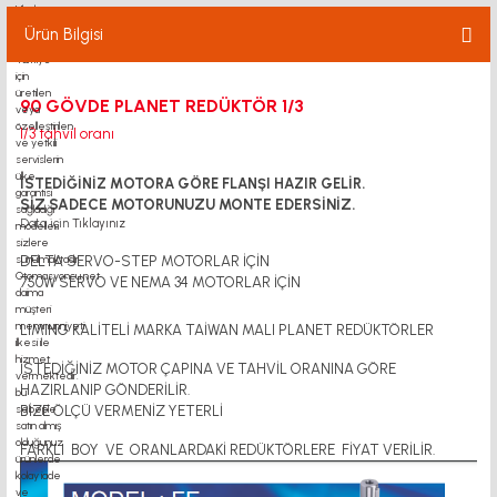
Ürün Bilgisi
90 GÖVDE PLANET REDÜKTÖR 1/3
1/3 tahvil oranı
İSTEDİĞİNİZ MOTORA GÖRE FLANŞI HAZIR GELİR.
SİZ SADECE MOTORUNUZU MONTE EDERSİNİZ.
Data için
Tıklayınız
DELTA SERVO-STEP MOTORLAR İÇİN
750W SERVO VE NEMA 34 MOTORLAR İÇİN
LIMING KALİTELİ MARKA TAİWAN MALI PLANET REDÜKTÖRLER
İSTEDİĞİNİZ MOTOR ÇAPINA VE TAHVİL ORANINA GÖRE
HAZIRLANIP GÖNDERİLİR.
BİZE ÖLÇÜ VERMENİZ YETERLİ
FARKLI BOY VE ORANLARDAKİ REDÜKTÖRLERE FİYAT VERİLİR.