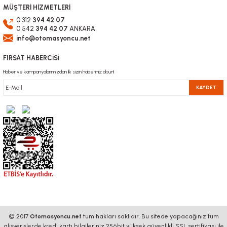
MÜŞTERİ HİZMETLERİ
0 312
394 42 07
0 542
394 42 07
ANKARA
info@otomasyoncu.net
FIRSAT HABERCİSİ
Haber ve kampanyalarımızdan ilk sizin haberiniz olsun!
KAYDET
© 2017
Otomasyoncu.net
tüm hakları saklıdır. Bu sitede yapacağınız tüm
alışverişlerde kredi kartı bilgileriniz 256bit yüksek güvenlikli SSL sertifikası ile