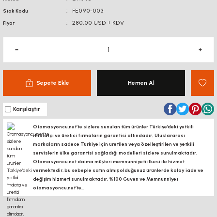
FE090-003
Stok Kodu
280,00 USD + KDV
Fiyat
Sepete Ekle
Hemen Al
Karşılaştır
Otomasyoncu.net’te sizlere sunulan tüm ürünler Türkiye’deki yetkili
ithalatçı ve üretici firmaların garantisi altındadır, Uluslararası
markaların sadece Türkiye için üretilen veya özelleştirilen ve yetkili
servislerin ülke garantisi sağladığı modelleri sizlere sunulmaktadır.
Otomasyoncu.net daima müşteri memnunniyeti ilkesi ile hizmet
vermektedir. bu sebeple satın almış olduğunuz ürünlerde kolay iade ve
değişim hizmeti sunulmaktadır. %100 Güven ve Memnunniyet
otomasyoncu.net’te...