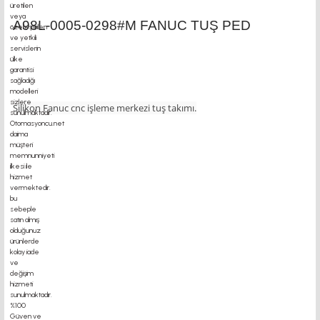
A98L-0005-0298#M FANUC TUŞ PED
Silikon Fanuc cnc işleme merkezi tuş takımı.
motor motor kaplin fiyatları, sigma profil, 3d yazıcı,
kremayer dişli, 45x45 sigma profil, delta