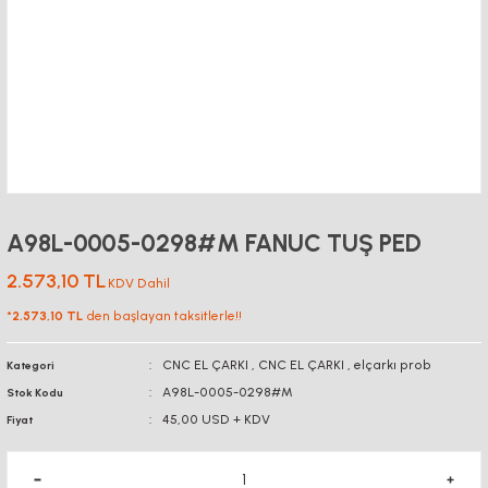
A98L-0005-0298#M FANUC TUŞ PED
2.573,10 TL
KDV Dahil
*
2.573,10 TL
den başlayan taksitlerle!!
CNC EL ÇARKI
,
CNC EL ÇARKI
,
elçarkı prob
Kategori
A98L-0005-0298#M
Stok Kodu
45,00 USD + KDV
Fiyat