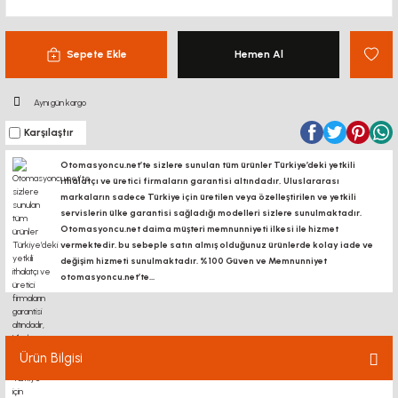
Sepete Ekle
Hemen Al
Aynı gün kargo
Karşılaştır
Otomasyoncu.net’te sizlere sunulan tüm ürünler Türkiye’deki yetkili
ithalatçı ve üretici firmaların garantisi altındadır, Uluslararası
markaların sadece Türkiye için üretilen veya özelleştirilen ve yetkili
servislerin ülke garantisi sağladığı modelleri sizlere sunulmaktadır.
Otomasyoncu.net daima müşteri memnunniyeti ilkesi ile hizmet
vermektedir. bu sebeple satın almış olduğunuz ürünlerde kolay iade ve
değişim hizmeti sunulmaktadır. %100 Güven ve Memnunniyet
otomasyoncu.net’te...
Ürün Bilgisi