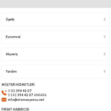
Ürün resmi kalitesiz, bozuk veya görüntülenemiyor.
Ürün açıklamasında eksik bilgiler bulunuyor.
Ürün bilgilerinde hatalar bulunuyor.
Üyelik
Ürün fiyatı diğer sitelerden daha pahalı.
Bu ürüne benzer farklı alternatifler olmalı.
Kurumsal
Alışveriş
Gönder
Yardım
MÜŞTERİ HİZMETLERİ
0 312
394 42 07
0 542
394 42 07
ANKARA
info@otomasyoncu.net
FIRSAT HABERCİSİ