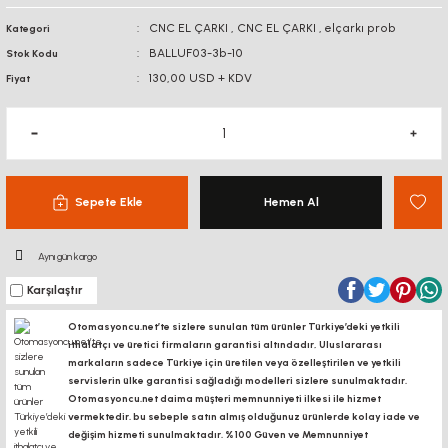
BAĞLANTI
CNC EL ÇARKI
,
CNC EL ÇARKI
,
elçarkı prob
Kategori
BAĞLANTI SACLA
AKSESUARLARI
DİJİTAL KOORDİNAT
BALLUF03-3b-10
Stok Kodu
EKRANI
130,00 USD + KDV
Fiyat
KÖŞE BAĞLANTILARI
KONVEYÖR PR
KONVEYÖR MARKET
BAĞLANTI SACLARI
KANAL SOMUNL
LİNEER KROM MİL -
ARABA
BORU PROFİLLERİ
BORU PROFİLLERİ
Sepete Ekle
Hemen Al
LİNEER KIZAK RAY -
YATAKLAMA PROFİLLERİ
YATAKLAMA 
ARABA
Aynı gün kargo
Karşılaştır
VİDALI MİL VE
SOMUNLARI
Otomasyoncu.net’te sizlere sunulan tüm ürünler Türkiye’deki yetkili
ithalatçı ve üretici firmaların garantisi altındadır, Uluslararası
KREMAYER DİŞLİ, PİNYON
markaların sadece Türkiye için üretilen veya özelleştirilen ve yetkili
servislerin ülke garantisi sağladığı modelleri sizlere sunulmaktadır.
Otomasyoncu.net daima müşteri memnunniyeti ilkesi ile hizmet
SK-SHF MİL TUTUCU
vermektedir. bu sebeple satın almış olduğunuz ürünlerde kolay iade ve
değişim hizmeti sunulmaktadır. %100 Güven ve Memnunniyet