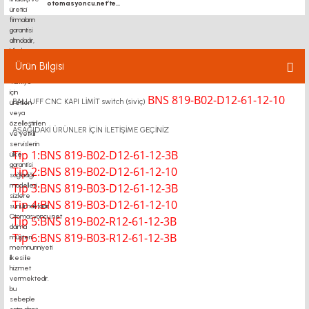
otomasyoncu.net’te...
KAPLİN - MOTOR FLANŞI
BK BF FK FF UFL RULMAN
Ürün Bilgisi
TRİGER KASNAK-KAYIŞ
BNS 819-B02-D12-61-12-10
BALLUFF CNC KAPI LİMİT switch (siviç)
SİGMA PROFİL
AŞAĞIDAKİ ÜRÜNLER İÇİN İLETİŞİME GEÇİNİZ
DOĞRUSAL HAREKETLER
Tip 1:BNS 819-B02-D12-61-12-3B
Tip 2:BNS 819-B02-D12-61-12-10
YAĞLAMA SİSTEMLERİ
Tip 3:BNS 819-B03-D12-61-12-3B
Tip 4:BNS 819-B03-D12-61-12-10
LİNEER MODÜL
Tip 5:BNS 819-B02-R12-61-12-3B
Tip 6:BNS 819-B03-R12-61-12-3B
AYAK - TEKER
TEKNOKOL