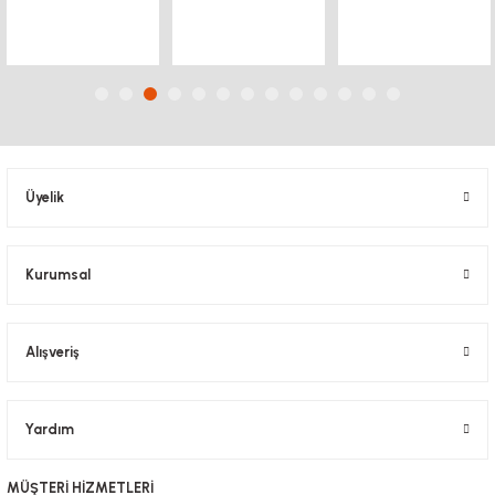
Ürün fiyatı diğer sitelerden daha pahalı.
Bu ürüne benzer farklı alternatifler olmalı.
Üyelik
Gönder
Kurumsal
Alışveriş
Yardım
MÜŞTERİ HİZMETLERİ