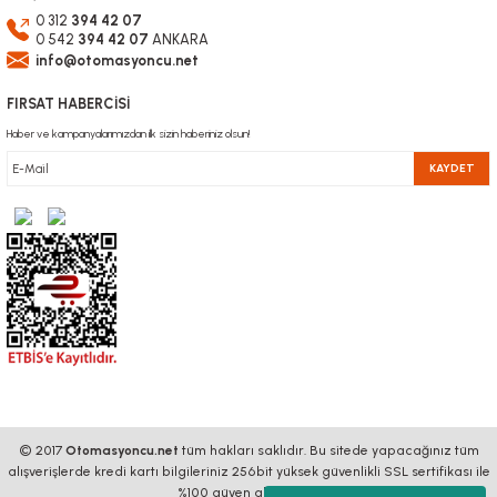
0 312
394 42 07
0 542
394 42 07
ANKARA
info@otomasyoncu.net
FIRSAT HABERCİSİ
Haber ve kampanyalarımızdan ilk sizin haberiniz olsun!
KAYDET
© 2017
Otomasyoncu.net
tüm hakları saklıdır. Bu sitede yapacağınız tüm
alışverişlerde kredi kartı bilgileriniz 256bit yüksek güvenlikli SSL sertifikası ile
%100 güven altındadır.