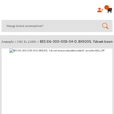
BES 516-300-S135-S4-D, BHS001L Yüksek basınca
Anasayfa
CNC EL ÇARKI