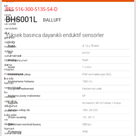
BES 516-300-S135-S4-D
BHS001L
BALLUFF
Yüksek basınca dayanıklı endüktif sensörler