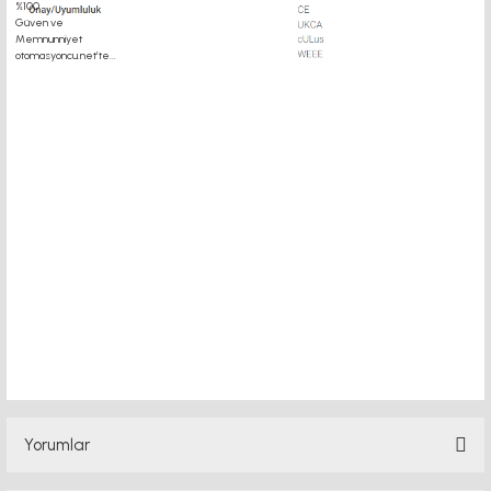
endüktif sensör motor motor kaplin fiyatları, sigma profil, 3d yazıcı, kremayer
dişli, 45x45 sigma profil, delta haberleşme kablosu, delta plc fiyat, konveyör
bant,kramiyer dişli, mantar stop, otomatik yağlama sistemleri, rulolu konveyör
fiyatları, 12v 50a güç kaynağı, 2kw servo motor, 20x20 sigma profil, 20x20 sigma
profil somunu, 22 5 180 sigma alüminyum, 30*30 profil, 3d printer elektronik kit, 3d
printer kit, 3d yazıcı fiyat,
Yorumlar