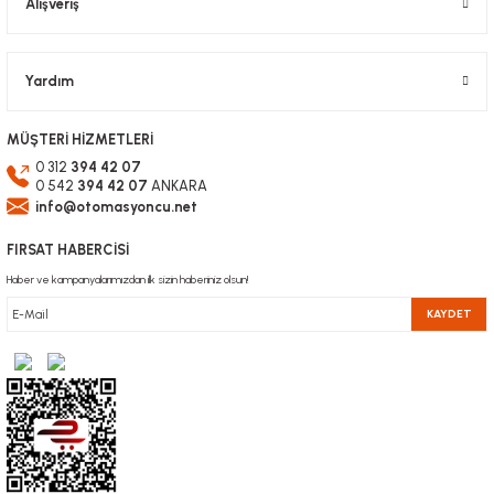
Alışveriş
Gönder
Yardım
MÜŞTERİ HİZMETLERİ
0 312
394 42 07
0 542
394 42 07
ANKARA
info@otomasyoncu.net
FIRSAT HABERCİSİ
Haber ve kampanyalarımızdan ilk sizin haberiniz olsun!
KAYDET