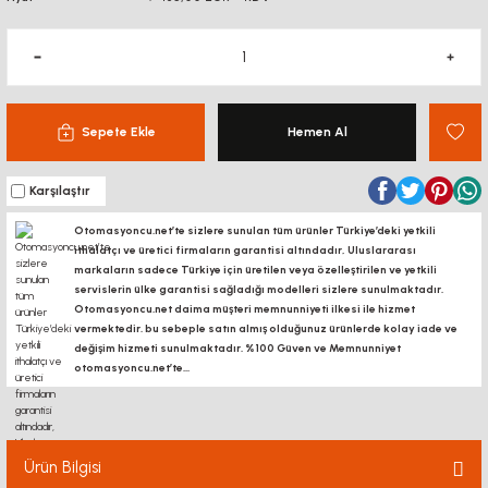
Sepete Ekle
Hemen Al
Karşılaştır
Otomasyoncu.net’te sizlere sunulan tüm ürünler Türkiye’deki yetkili
ithalatçı ve üretici firmaların garantisi altındadır, Uluslararası
markaların sadece Türkiye için üretilen veya özelleştirilen ve yetkili
servislerin ülke garantisi sağladığı modelleri sizlere sunulmaktadır.
Otomasyoncu.net daima müşteri memnunniyeti ilkesi ile hizmet
vermektedir. bu sebeple satın almış olduğunuz ürünlerde kolay iade ve
değişim hizmeti sunulmaktadır. %100 Güven ve Memnunniyet
otomasyoncu.net’te...
Ürün Bilgisi