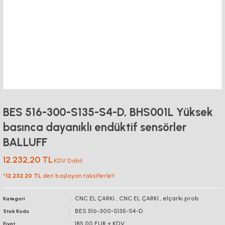
BES 516-300-S135-S4-D, BHS001L Yüksek
basınca dayanıklı endüktif sensörler
BALLUFF
12.232,20 TL
KDV Dahil
*
12.232,20 TL
den başlayan taksitlerle!!
CNC EL ÇARKI
,
CNC EL ÇARKI
,
elçarkı prob
Kategori
BES 516-300-S135-S4-D
Stok Kodu
185,00 EUR + KDV
Fiyat