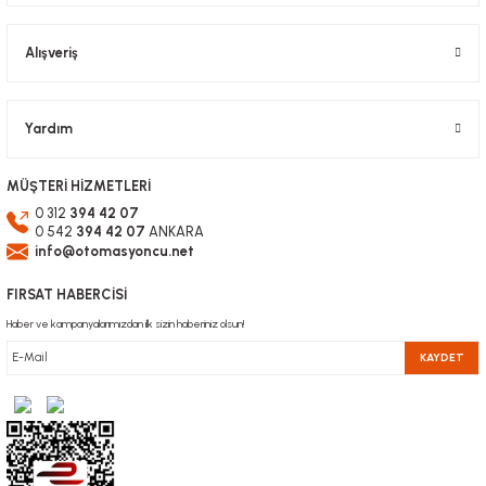
Alışveriş
Gönder
Yardım
MÜŞTERİ HİZMETLERİ
0 312
394 42 07
0 542
394 42 07
ANKARA
info@otomasyoncu.net
FIRSAT HABERCİSİ
Haber ve kampanyalarımızdan ilk sizin haberiniz olsun!
KAYDET