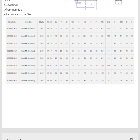
sonlandırma rulmanı PMI LINEAR RAY ray motor kaplin fiyatları, sigma profil, 3d
yazıcı, kremayer dişli, 45x45 sigma profil, delta haberleşme kablosu, delta plc fiyat,
konveyör bant,kramiyer