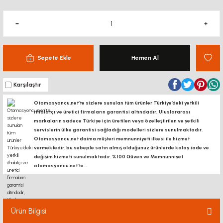
Sepete Ekle
Hemen Al
Karşılaştır
Otomasyoncu.net’te sizlere sunulan tüm ürünler Türkiye’deki yetkili
ithalatçı ve üretici firmaların garantisi altındadır, Uluslararası
markaların sadece Türkiye için üretilen veya özelleştirilen ve yetkili
servislerin ülke garantisi sağladığı modelleri sizlere sunulmaktadır.
Otomasyoncu.net daima müşteri memnunniyeti ilkesi ile hizmet
vermektedir. bu sebeple satın almış olduğunuz ürünlerde kolay iade ve
değişim hizmeti sunulmaktadır. %100 Güven ve Memnunniyet
otomasyoncu.net’te...
Ürün Bilgisi