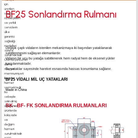
BF25 Sonlandırma Rulmanı
Değişik çaplı vidaların istenilen mekanizmaya iki başından yataklanarak
sabitlenmesini sağlayan elemanlardır.
Vidanın bir ucu bu yatağa sabitlenerek hem radyal hem de eksenel yükler
karşılanmaktadır.
Bu yataklar sayesinde hareket esnasında hassas konumlama sağlanır.
BF25 VİDALI MİL UÇ YATAKLARI
Made in China
BK - BF- FK SONLANDIRMA RULMANLARI