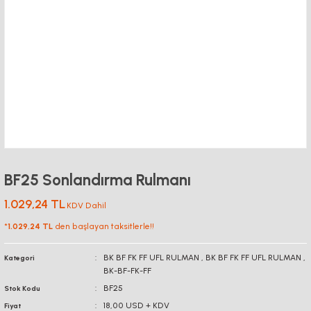
BF25 Sonlandırma Rulmanı
1.029,24 TL
KDV Dahil
*
1.029,24 TL
den başlayan taksitlerle!!
BK BF FK FF UFL RULMAN
,
BK BF FK FF UFL RULMAN
,
Kategori
BK-BF-FK-FF
BF25
Stok Kodu
18,00 USD + KDV
Fiyat