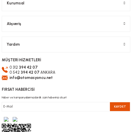
Kurumsal
Alışveriş
Gönder
Yardım
MÜŞTERİ HİZMETLERİ
0 312
394 42 07
0 542
394 42 07
ANKARA
info@otomasyoncu.net
FIRSAT HABERCİSİ
Haber ve kampanyalarımızdan ilk sizin haberiniz olsun!
KAYDET