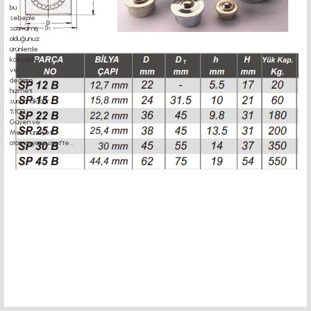
motor kaplin fiyatları, sigma profil, 3d yazıcı, kremayer dişli, 45x45 sigma profil,
delta haberleşme kablosu, delta plc fiyat, konveyör bant, kramiyer dişli, mantar
stop, otomatik yağlama sistemleri, rulolu konveyör fiyatları, 12v 50a güç kaynağı,
2kw servo motor, 20x20 sigma profil, sigma profil somunu, sigma alüminyum,