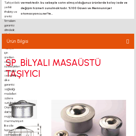
vermektedir. bu sebeple satın almış olduğunuz ürünlerde kolay iade ve
değişim hizmeti sunulmaktadır. %100 Güven ve Memnunniyet
otomasyoncu.net’te...
Ürün Bilgisi
SP BİLYALI MASAÜSTÜ
TAŞIYICI