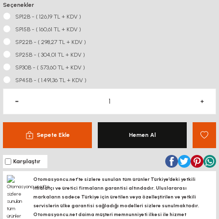
Seçenekler
SP12B - ( 126,19 TL + KDV )
SP15B - ( 160,61 TL + KDV )
SP22B - ( 298,27 TL + KDV )
SP25B - ( 304,01 TL + KDV )
SP30B - ( 573,60 TL + KDV )
SP45B - ( 1.491,36 TL + KDV )
Sepete Ekle
Hemen Al
Karşılaştır
Otomasyoncu.net’te sizlere sunulan tüm ürünler Türkiye’deki yetkili
ithalatçı ve üretici firmaların garantisi altındadır, Uluslararası
markaların sadece Türkiye için üretilen veya özelleştirilen ve yetkili
servislerin ülke garantisi sağladığı modelleri sizlere sunulmaktadır.
Otomasyoncu.net daima müşteri memnunniyeti ilkesi ile hizmet