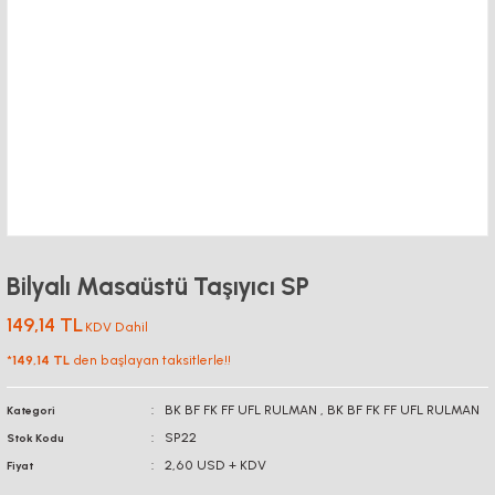
Bilyalı Masaüstü Taşıyıcı SP
149,14 TL
KDV Dahil
*
149,14 TL
den başlayan taksitlerle!!
BK BF FK FF UFL RULMAN
,
BK BF FK FF UFL RULMAN
Kategori
SP22
Stok Kodu
2,60 USD + KDV
Fiyat