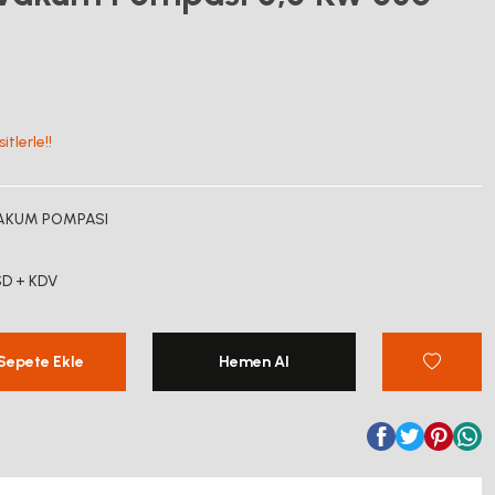
tlerle!!
AKUM POMPASI
SD + KDV
Sepete Ekle
Hemen Al