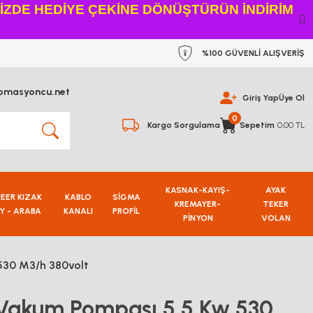
NİZDE HEDİYE ÇEKİNE DÖNÜŞTÜRÜN İNDİRİM
%100 GÜVENLİ ALIŞVERİŞ
omasyoncu.net
Giriş Yap
Üye Ol
0
Kargo Sorgulama
Sepetim
0,00 TL
KASNAK-KAYIŞ-
AYAK
NEER KIZAK
KABLO
SİGMA
KREMAYER-
TEKER
Y - ARABA
KANALI
PROFİL
PİNYON
VOLAN
530 M3/h 380volt
Vakum Pompası 5,5 Kw 530