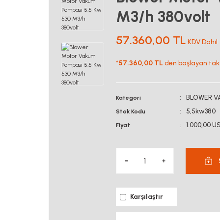
M3/h 380volt
57.360,00 TL
KDV Dahil
*
57.360,00 TL
den başlayan taksi
BLOWER V
Kategori
5,5kw380
Stok Kodu
1.000,00 U
Fiyat
Karşılaştır