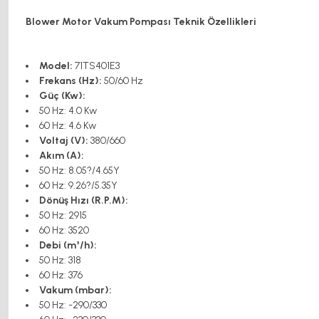
Blower Motor Vakum Pompası Teknik Özellikleri
Model:
71TS401E3
Frekans (Hz):
50/60 Hz
Güç (Kw):
50 Hz: 4.0 Kw
60 Hz: 4.6 Kw
Voltaj (V):
380/660
Akım (A):
50 Hz: 8.05?/4.65Y
60 Hz: 9.26?/5.35Y
Dönüş Hızı (R.P.M):
50 Hz: 2915
60 Hz: 3520
Debi (m³/h):
50 Hz: 318
60 Hz: 376
Vakum (mbar):
50 Hz: -290/330