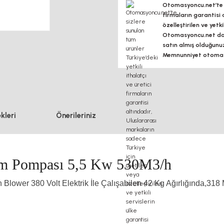
Otomasyoncu.net’te si
firmaların garantisi 
özelleştirilen ve yetk
Otomasyoncu.net daim
satın almış olduğunu
Memnunniyet otomasy
kleri
Önerileriniz
m Pompası 5,5 Kw 530M3/h
lower 380 Volt Elektrik İle Çalışabilen 42 Kg Ağırlığında,318