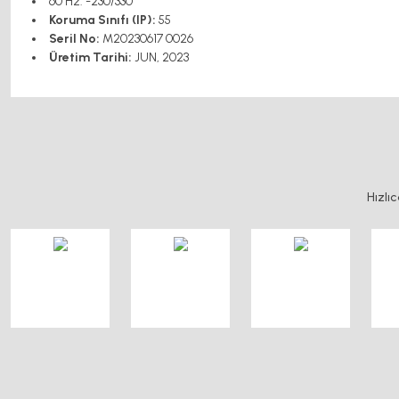
60 Hz: -230/330
Koruma Sınıfı (IP):
55
Seril No:
M20230617 0026
Üretim Tarihi:
JUN, 2023
Bu ürünün fiyat bilgisi, resim, ürün açıklamalarında ve diğer konularda y
Görüş ve önerileriniz için teşekkür ederiz.
Ürün resmi kalitesiz, bozuk veya görüntülenemiyor.
Hızlı
Ürün açıklamasında eksik bilgiler bulunuyor.
Ürün bilgilerinde hatalar bulunuyor.
Ürün fiyatı diğer sitelerden daha pahalı.
Bu ürüne benzer farklı alternatifler olmalı.