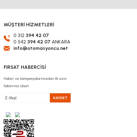
MÜŞTERİ HİZMETLERİ
0 312
394 42 07
0 542
394 42 07
ANKARA
info@otomasyoncu.net
FIRSAT HABERCİSİ
Haber ve kampanyalarımızdan ilk sizin
haberiniz olsun!
KAYDET