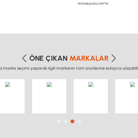
etersiz gördüğünüz noktaları öneri formunu kullanarak tarafımıza iletebilirsiniz
Bu ürüne ilk yorumu siz yapın!
ÖNE ÇIKAN
MARKALAR
ca marka seçimi yaparak ilgili markanın tüm ürünlerine kolayca ulaşabilir
Yorum Yaz