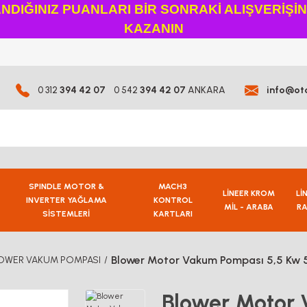
DIĞINIZ PUANLARI BİR SONRAKİ ALIŞVERİŞİ
KAZANIN
0 312
394 42 07
0 542
394 42 07
ANKARA
info@ot
SPINDLE MOTOR &
MACH3
LİNEER KROM
Lİ
INVERTER YAĞLAMA
KONTROL
MİL - ARABA
RA
SİSTEMLERİ
KARTLARI
Blower Motor Vakum Pompası 5,5 Kw 
OWER VAKUM POMPASI
Blower Motor 