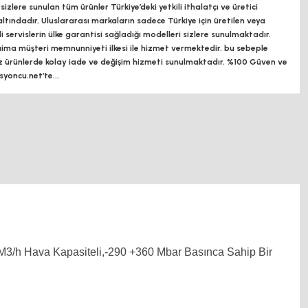
zlere sunulan tüm ürünler Türkiye’deki yetkili ithalatçı ve üretici
altındadır, Uluslararası markaların sadece Türkiye için üretilen veya
ili servislerin ülke garantisi sağladığı modelleri sizlere sunulmaktadır.
a müşteri memnunniyeti ilkesi ile hizmet vermektedir. bu sebeple
z ürünlerde kolay iade ve değişim hizmeti sunulmaktadır. %100 Güven ve
oncu.net’te...
 M3/h Hava Kapasiteli,-290 +360 Mbar Basınca Sahip Bir