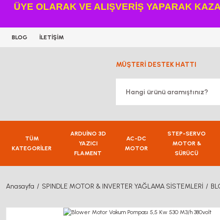
ÜYE OLARAK VE ALIŞVERİŞ YAPARAK KAZAN
BLOG
İLETİŞİM
MÜŞTERİ DESTEK HATTI
ARDUİNO 3D
STEP-SERVO
TÜM
AC-DC
YAZICI
MOTOR &
KATEGORİLER
MOTOR
FLAMENT
SÜRÜCÜ
Anasayfa
SPINDLE MOTOR & INVERTER YAĞLAMA SİSTEMLERİ
BL