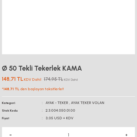
Ø 50 Tekli Tekerlek KAMA
148,71 TL
174,95 TL
KDV Dahil
KDV Dahil
*
148,71 TL
den başlayan taksitlerle!!
AYAK - TEKER
,
AYAK TEKER VOLAN
Kategori
2.3.004.050.01.00
Stok Kodu
3,05 USD + KDV
Fiyat