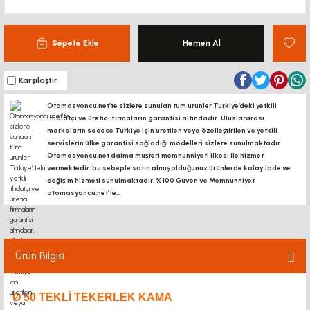
Sepete Ekle
Hemen Al
Karşılaştır
Otomasyoncu.net’te sizlere sunulan tüm ürünler Türkiye’deki yetkili
ithalatçı ve üretici firmaların garantisi altındadır, Uluslararası
markaların sadece Türkiye için üretilen veya özelleştirilen ve yetkili
servislerin ülke garantisi sağladığı modelleri sizlere sunulmaktadır.
Otomasyoncu.net daima müşteri memnunniyeti ilkesi ile hizmet
vermektedir. bu sebeple satın almış olduğunuz ürünlerde kolay iade ve
değişim hizmeti sunulmaktadır. %100 Güven ve Memnunniyet
otomasyoncu.net’te...
Ürün Bilgisi
Ø 50 TEKLI TEKERLEK KAMA