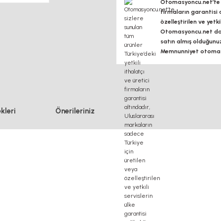
Otomasyoncu.net’te si
firmaların garantisi 
özelleştirilen ve yetk
Otomasyoncu.net daim
satın almış olduğunu
Memnunniyet otomasy
kleri
Önerileriniz