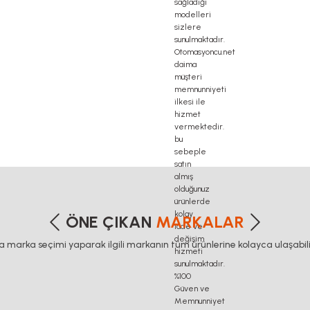
delta haberleşme kablosu, delta plc fiyat, konveyör bant, kramiyer dişli, mantar stop, otomat
profil, 3d printer elektronik kit, 3d printer kit, 3d yazıcı fiyat, 40mm indüksiyonlu mil fiya
etersiz gördüğünüz noktaları öneri formunu kullanarak tarafımıza iletebilirsiniz
Bu ürüne ilk yorumu siz yapın!
ÖNE ÇIKAN
MARKALAR
ca marka seçimi yaparak ilgili markanın tüm ürünlerine kolayca ulaşabilir
Yorum Yaz