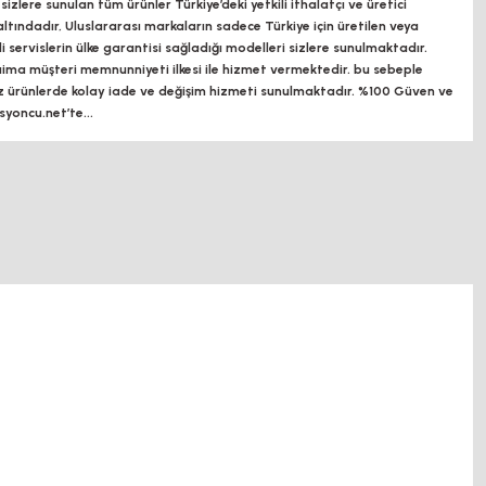
zlere sunulan tüm ürünler Türkiye’deki yetkili ithalatçı ve üretici
altındadır, Uluslararası markaların sadece Türkiye için üretilen veya
ili servislerin ülke garantisi sağladığı modelleri sizlere sunulmaktadır.
a müşteri memnunniyeti ilkesi ile hizmet vermektedir. bu sebeple
z ürünlerde kolay iade ve değişim hizmeti sunulmaktadır. %100 Güven ve
oncu.net’te...