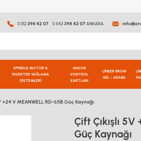
0 312
394 42 07
0 542
394 42 07
ANKARA
info@ot
SPINDLE MOTOR &
MACH3
LİNEER KROM
Lİ
INVERTER YAĞLAMA
KONTROL
MİL - ARABA
RA
SİSTEMLERİ
KARTLARI
 5V +24 V MEANWELL RD-65B Güç Kaynağı
Çift Çıkışlı 
Güç Kaynağı