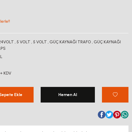
erle!!
24VOLT
,
5 VOLT
,
5 VOLT
,
GÜÇ KAYNAĞI TRAFO
,
GÜÇ KAYNAĞI
MPS
L
 + KDV
Sepete Ekle
Hemen Al