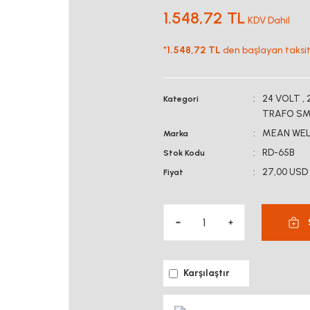
1.548,72 TL
KDV Dahil
*
1.548,72 TL
den başlayan taksitl
24 VOLT
,
Kategori
TRAFO S
MEAN WEL
Marka
RD-65B
Stok Kodu
27,00 USD
Fiyat
Karşılaştır