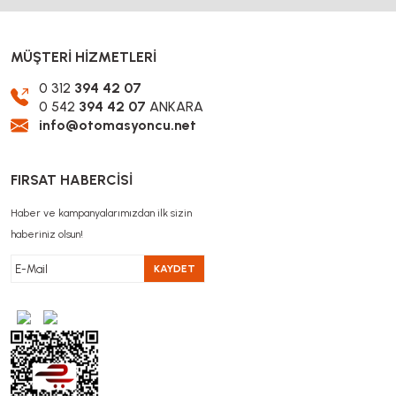
MÜŞTERİ HİZMETLERİ
0 312
394 42 07
0 542
394 42 07
ANKARA
info@otomasyoncu.net
FIRSAT HABERCİSİ
Haber ve kampanyalarımızdan ilk sizin
haberiniz olsun!
KAYDET