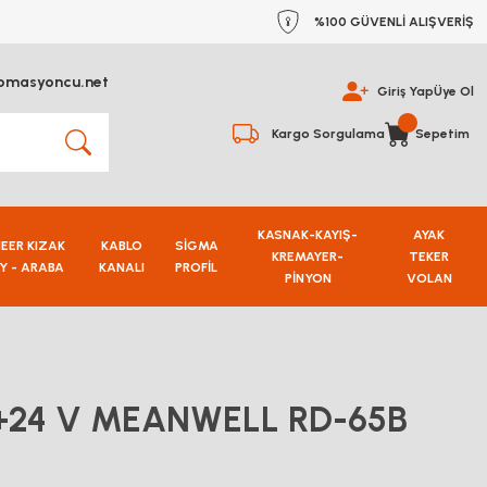
%100 GÜVENLİ ALIŞVERİŞ
omasyoncu.net
Giriş Yap
Üye Ol
Kargo Sorgulama
Sepetim
KASNAK-KAYIŞ-
AYAK
NEER KIZAK
KABLO
SİGMA
KREMAYER-
TEKER
Y - ARABA
KANALI
PROFİL
PİNYON
VOLAN
5V +24 V MEANWELL RD-65B