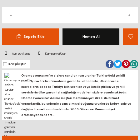
Sepete Ekle
Hemen Al
Aynı gün kargo
Kampanyalı Ürün
Karşılaştır
Otomasyoncu.net’te sizlere sunulan tüm ürünler Türkiye’deki yetkili
ithalatçı ve üretici firmaların garantisi altındadır, Uluslararası
markaların sadece Türkiye için üretilen veya özelleştirilen ve yetkili
servislerin ülke garantisi sağladığı modelleri sizlere sunulmaktadır.
Otomasyoncu.net daima müşteri memnunniyeti ilkesi ile hizmet
vermektedir. bu sebeple satın almış olduğunuz ürünlerde kolay iade ve
değişim hizmeti sunulmaktadır. %100 Güven ve Memnunniyet
otomasyoncu.net’te...