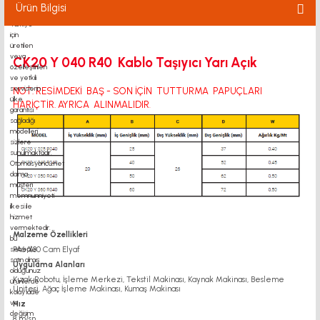
Ürün Bilgisi
CK20 Y 040 R40 Kablo Taşıyıcı Yarı Açık
NOT: RESİMDEKİ BAŞ - SON İÇİN TUTTURMA PAPUÇLARI
HARİÇTİR. AYRICA ALINMALIDIR
.
Malzeme Özellikleri
PA6 %30 Cam Elyaf
Uygulama Alanları
Kızak Robotu, İşleme Merkezi, Tekstil Makinası, Kaynak Makinası, Besleme
Ünitesi, Ağaç İşleme Makinası, Kumaş Makinası
Hız
8 m/sn