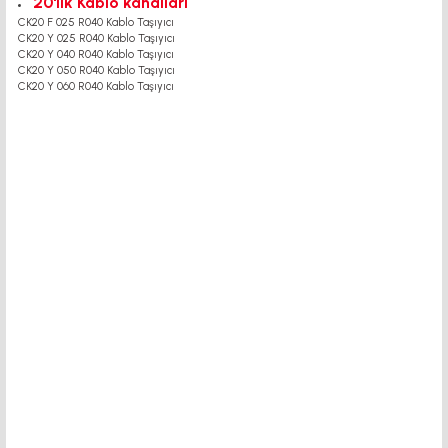
20'lik Kablo kanalları
CK20 F 025 R040 Kablo Taşıyıcı
CK20 Y 025 R040 Kablo Taşıyıcı
CK20 Y 040 R040 Kablo Taşıyıcı
CK20 Y 050 R040 Kablo Taşıyıcı
CK20 Y 060 R040 Kablo Taşıyıcı
motor kaplin fiyatları, sigma profil, 3d yazıcı, kremayer dişli, 45x45 sigma profil,
delta haberleşme kablosu, delta plc fiyat, konveyör bant, kramiyer dişli, mantar
stop, otomatik yağlama sistemleri, rulolu konveyör fiyatları, 12v 50a güç kaynağı,
2kw servo motor, 20x20 sigma profil, 20x20 sigma profil somunu, 22 5 180 sigma
alüminyum, 30*30 profil, 3d printer elektronik kit, 3d printer kit, 3d yazıcı fiyat,
40mm indüksiyonlu mil fiyatı, 40x80 sigma profil, 45x45 sigma profil fiyat, 45x90
sigma profil, 45 kw inverter, 5kw inverter fiyatları, 50 link flans, 685 zz, 7kw
inverter fiyatları, ahşap açılı delik açma aparatı, alüminyum ray profilleri,
alüminyum sigma profil fiyatları, araba için yatak, asansör enkoder fiyatları, büyük
3d yazıcı, cnc kızak yağlama pompası fiyatları, delta 2.2kw inverter, delta
frekans konvertörü fiyat listeri, delta plc, delta plc dvp14ss, delta servo motor,
delta sürücü, demir profiller, dijital koordinat ölçme sistemleri, drv 8825, elastik
kaplin fiyatları, elevatör, en ucuz 3d yazıcı, er 40 pens, er20 pens ölçüleri, er32
pens fiyatları, hiwin, ifd8500, indüksiyonlu krom kaplı mil, kablo taşıyıcı, kaplin
fiyatları, karamyer dişli fiyatları, konveyor motoru, konvehör bant fiyat listesi,
konveyör fiyatları, konveyör rulo fiyatları, kramayer dişli, kremayer dişli fiyat,
kremayer dişli modül hesabı, krom kaplı mil, lenze inverter 5.5kw fiyati, linear