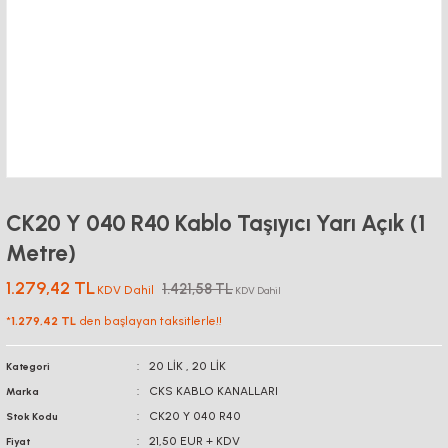
CK20 Y 040 R40 Kablo Taşıyıcı Yarı Açık (1
Metre)
1.279,42 TL
1.421,58 TL
KDV Dahil
KDV Dahil
*
1.279,42 TL
den başlayan taksitlerle!!
20 LİK
,
20 LİK
Kategori
CKS KABLO KANALLARI
Marka
CK20 Y 040 R40
Stok Kodu
21,50 EUR + KDV
Fiyat