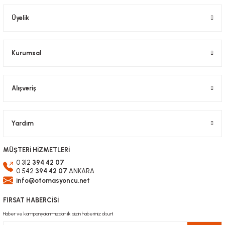
Ürün bilgilerinde hatalar bulunuyor.
Üyelik
Ürün fiyatı diğer sitelerden daha pahalı.
Bu ürüne benzer farklı alternatifler olmalı.
Kurumsal
Alışveriş
Gönder
Yardım
MÜŞTERİ HİZMETLERİ
0 312
394 42 07
0 542
394 42 07
ANKARA
info@otomasyoncu.net
FIRSAT HABERCİSİ
Haber ve kampanyalarımızdan ilk sizin haberiniz olsun!