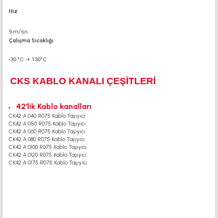
Hız
9 m/sn
Çalışma Sıcaklığı
-30 °C -+ 130°C
CKS KABLO KANALI ÇEŞİTLERİ
42'lik Kablo kanalları
CK42 A 040 R075 Kablo Taşıyıcı
CK42 A 050 R075 Kablo Taşıyıcı
CK42 A 060 R075 Kablo Taşıyıcı
CK42 A 080 R075 Kablo Taşıyıcı
CK42 A 0100 R075 Kablo Taşıyıcı
CK42 A 0120 R075 Kablo Taşıyıcı
CK42 A 0175 R075 Kablo Taşıyıcı
motor kaplin fiyatları, sigma profil, 3d yazıcı, kremayer dişli, 45x45 sigma profil,
delta haberleşme kablosu, delta plc fiyat, konveyör bant, kramiyer dişli, mantar