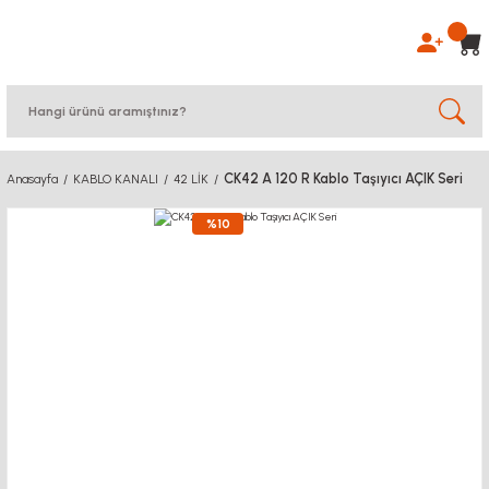
CK42 A 120 R Kablo Taşıyıcı AÇIK Seri
Anasayfa
KABLO KANALI
42 LİK
%10