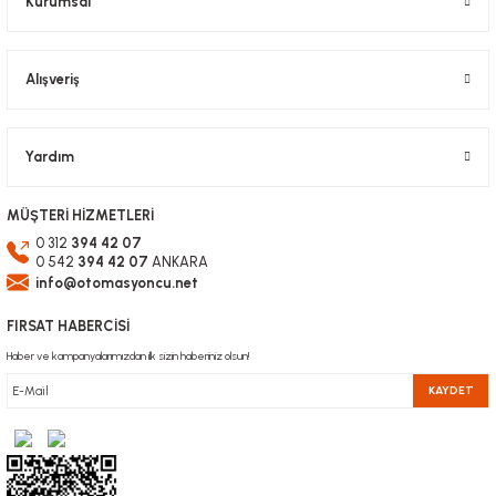
Kurumsal
1.028,58 TL KDV Dahil
514,29 TL
KDV Dahil
Gönder
Alışveriş
Yardım
MÜŞTERİ HİZMETLERİ
0 312
394 42 07
0 542
394 42 07
ANKARA
info@otomasyoncu.net
FIRSAT HABERCİSİ
Haber ve kampanyalarımızdan ilk sizin haberiniz olsun!
KAYDET