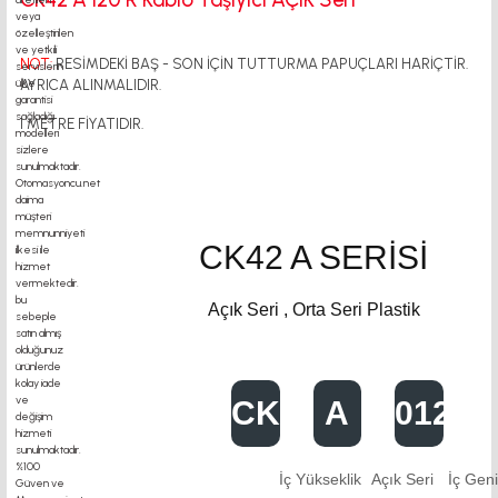
NOT:
RESİMDEKİ BAŞ - SON İÇİN TUTTURMA PAPUÇLARI HARİÇTİR.
AYRICA ALINMALIDIR.
1 METRE FİYATIDIR.
CK42 A SERİSİ
Açık Seri , Orta Seri Plastik
CK42
A
0120
İç Yükseklik
Açık Seri
İç Geni