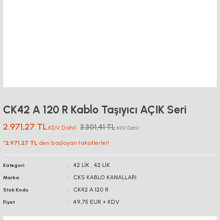
CK42 A 120 R Kablo Taşıyıcı AÇIK Seri
2.971,27 TL
3.301,41 TL
KDV Dahil
KDV Dahil
*
2.971,27 TL
den başlayan taksitlerle!!
42 LİK
,
42 LİK
Kategori
CKS KABLO KANALLARI
Marka
CK42 A 120 R
Stok Kodu
49,75 EUR + KDV
Fiyat