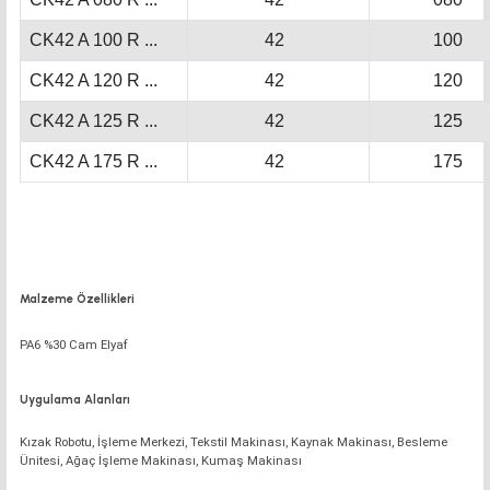
CK42 A 100 R ...
42
100
CK42 A 120 R ...
42
120
CK42 A 125 R ...
42
125
CK42 A 175 R ...
42
175
Malzeme Özellikleri
PA6 %30 Cam Elyaf
Uygulama Alanları
Kızak Robotu, İşleme Merkezi, Tekstil Makinası, Kaynak Makinası, Besleme
Ünitesi, Ağaç İşleme Makinası, Kumaş Makinası