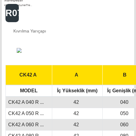
R075
Kıvrılma Yarıçapı
CK42 A
A
B
MODEL
İç Yükseklik (mm)
İç Genişlik 
CK42 A 040 R ...
42
040
CK42 A 050 R ...
42
050
CK42 A 060 R ...
42
060
CK42 A 080 R ...
42
080