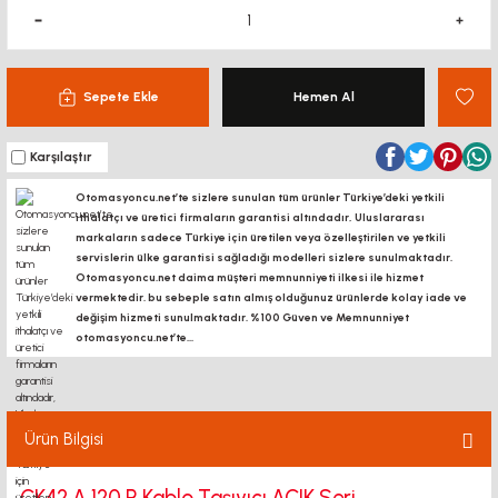
Sepete Ekle
Hemen Al
Karşılaştır
Otomasyoncu.net’te sizlere sunulan tüm ürünler Türkiye’deki yetkili
ithalatçı ve üretici firmaların garantisi altındadır, Uluslararası
markaların sadece Türkiye için üretilen veya özelleştirilen ve yetkili
servislerin ülke garantisi sağladığı modelleri sizlere sunulmaktadır.
Otomasyoncu.net daima müşteri memnunniyeti ilkesi ile hizmet
vermektedir. bu sebeple satın almış olduğunuz ürünlerde kolay iade ve
değişim hizmeti sunulmaktadır. %100 Güven ve Memnunniyet
otomasyoncu.net’te...
Ürün Bilgisi
CK42 A 120 R Kablo Taşıyıcı AÇIK Seri