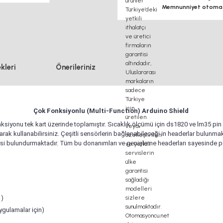
Memnunniyet otomasy
kleri
Önerileriniz
Çok Fonksiyonlu (Multi-Function) Arduino Shield
onu tek kart üzerinde toplamıştır. Sıcaklık ölçümü için ds1820 ve lm35 pin he
olarak kullanabilirsiniz. Çeşitli sensörlerin bağlanabileceği in headerlar bulunma
esi bulundurmaktadır. Tüm bu donanımları ve genişleme headerları sayesinde p
 )
ygulamalar için)