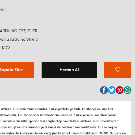
le!!
ARDUİNO ÇEŞİTLERİ
yonlu Arduino Shield
+ KDV
Sepete Ekle
Hemen Al
zlere sunulan tüm ürünler Türkiye’deki yetkili ithalatçı ve üretici
altındadır, Uluslararası markaların sadece Türkiye için üretilen veya
ili servislerin ülke garantisi sağladığı modelleri sizlere sunulmaktadır.
a müşteri memnunniyeti ilkesi ile hizmet vermektedir. bu sebeple
z ürünlerde kolay iade ve değişim hizmeti sunulmaktadır. %100 Güven ve