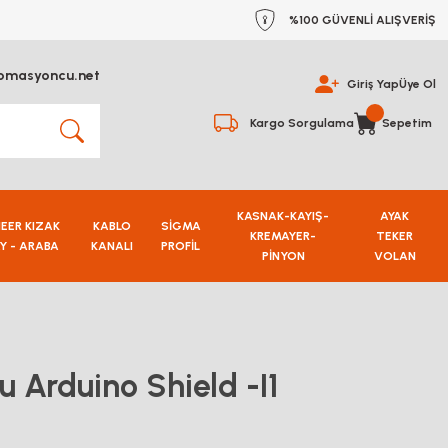
%100 GÜVENLİ ALIŞVERİŞ
omasyoncu.net
Giriş Yap
Üye Ol
Kargo Sorgulama
Sepetim
KASNAK-KAYIŞ-
AYAK
NEER KIZAK
KABLO
SİGMA
KREMAYER-
TEKER
Y - ARABA
KANALI
PROFİL
PİNYON
VOLAN
u Arduino Shield -I1