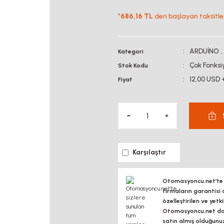
*
686,16 TL
den başlayan taksitler
ARDUİNO
,
Kategori
Çok Fonksi
Stok Kodu
12,00 USD 
Fiyat
Karşılaştır
Otomasyoncu.net’te si
firmaların garantisi 
özelleştirilen ve yetk
Otomasyoncu.net daim
satın almış olduğunu