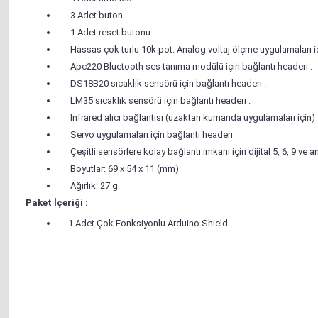
3 Adet buton
1 Adet reset butonu
Hassas çok turlu 10k pot. Analog voltaj ölçme uygulamaları iç
Apc220 Bluetooth ses tanıma modülü için bağlantı headerı .
DS18B20 sıcaklık sensörü için bağlantı headerı .
LM35 sıcaklık sensörü için bağlantı headerı .
Infrared alıcı bağlantısı (uzaktan kumanda uygulamaları için)
Servo uygulamaları için bağlantı headerı
Çeşitli sensörlere kolay bağlantı imkanı için dijital 5, 6, 9 ve a
Boyutlar: 69 x 54 x 11 (mm)
Ağırlık: 27 g
Paket İçeriği :
1 Adet Çok Fonksiyonlu Arduino Shield