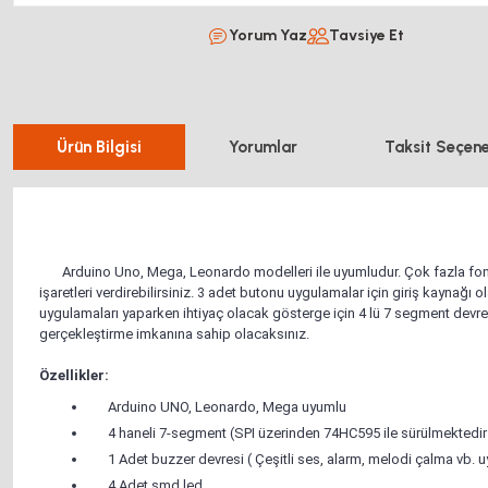
Yorum Yaz
Tavsiye Et
Ürün Bilgisi
Yorumlar
Taksit Seçene
Arduino Uno, Mega, Leonardo modelleri ile uyumludur. Çok fazla fonksiy
işaretleri verdirebilirsiniz. 3 adet butonu uygulamalar için giriş kaynağı 
uygulamaları yaparken ihtiyaç olacak gösterge için 4 lü 7 segment devr
gerçekleştirme imkanına sahip olacaksınız.
Özellikler:
Arduino UNO, Leonardo, Mega uyumlu
4 haneli 7-segment (SPI üzerinden 74HC595 ile sürülmektedir
1 Adet buzzer devresi ( Çeşitli ses, alarm, melodi çalma vb. u
4 Adet smd led