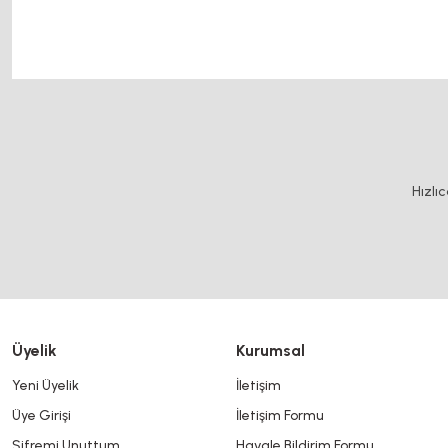
arduino
Bu ürünün fiyat bilgisi, resim, ürün açıklamalarında ve diğer konularda y
Görüş ve önerileriniz için teşekkür ederiz.
Ürün resmi kalitesiz, bozuk veya görüntülenemiyor.
Hızlı
Ürün açıklamasında eksik bilgiler bulunuyor.
Ürün bilgilerinde hatalar bulunuyor.
Ürün fiyatı diğer sitelerden daha pahalı.
Bu ürüne benzer farklı alternatifler olmalı.
Üyelik
Kurumsal
Yeni Üyelik
İletişim
Üye Girişi
İletişim Formu
Şifremi Unuttum
Havale Bildirim Formu