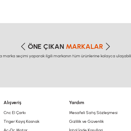
etersiz gördüğünüz noktaları öneri formunu kullanarak tarafımıza iletebilirsiniz
Bu ürüne ilk yorumu siz yapın!
ÖNE ÇIKAN
MARKALAR
ca marka seçimi yaparak ilgili markanın tüm ürünlerine kolayca ulaşabilir
Yorum Yaz
Alışveriş
Yardım
Cnc El Çarkı
Mesafeli Satış Sözleşmesi
Triger Kayış Kasnak
Gizlilik ve Güvenlik
Gönder
Ac-Dc Motor
İptal İade Koşullari