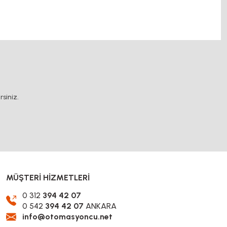
.
siniz.
MÜŞTERİ HİZMETLERİ
0 312
394 42 07
0 542
394 42 07
ANKARA
info@otomasyoncu.net