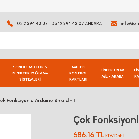
0 312
394 42 07
0 542
394 42 07
ANKARA
info@ot
SPINDLE MOTOR &
MACH3
LİNEER KROM
Lİ
INVERTER YAĞLAMA
KONTROL
MİL - ARABA
RA
SİSTEMLERİ
KARTLARI
ok Fonksiyonlu Arduino Shield -I1
Çok Fonksiyonl
686,16 TL
KDV Dahil