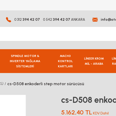
0 312
394 42 07
0 542
394 42 07
ANKARA
info@ot
SPINDLE MOTOR &
MACH3
LİNEER KROM
Lİ
INVERTER YAĞLAMA
KONTROL
MİL - ARABA
RA
SİSTEMLERİ
KARTLARI
cs-D508 enkoderli step motor sürücüsü
CÜ
cs-D508 enkod
5.162,40 TL
KDV Dahil