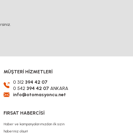
.
siniz.
MÜŞTERİ HİZMETLERİ
0 312
394 42 07
0 542
394 42 07
ANKARA
info@otomasyoncu.net
FIRSAT HABERCİSİ
Haber ve kampanyalarımızdan ilk sizin
haberiniz olsun!