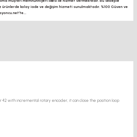
a müşteri memnunniyeti ilkesi ile hizmet vermektedir. bu sebeple
z ürünlerde kolay iade ve değişim hizmeti sunulmaktadır. %100 Güven ve
oncu.net’te...
or 42 with incremental
rotary encoder, it can close the position loop