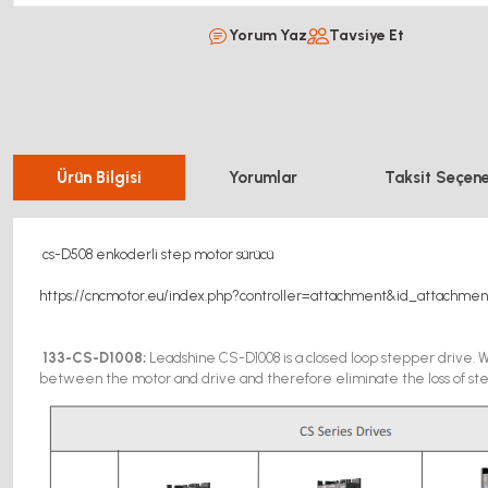
Yorum Yaz
Tavsiye Et
Ürün Bilgisi
Yorumlar
Taksit Seçene
cs-D508 enkoderli step motor sürücü
https://cncmotor.eu/index.php?controller=attachment&id_attachmen
133-CS-D1008;
Leadshine CS-D1008 is a closed loop stepper drive. 
between the motor and drive and therefore eliminate the loss of st