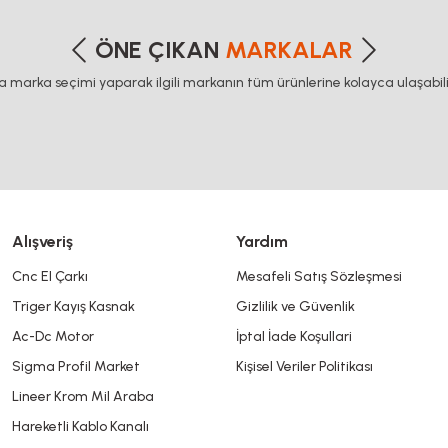
etersiz gördüğünüz noktaları öneri formunu kullanarak tarafımıza iletebilirsiniz
Bu ürüne ilk yorumu siz yapın!
ÖNE ÇIKAN
MARKALAR
ca marka seçimi yaparak ilgili markanın tüm ürünlerine kolayca ulaşabilir
Yorum Yaz
Alışveriş
Yardım
Cnc El Çarkı
Mesafeli Satış Sözleşmesi
Triger Kayış Kasnak
Gizlilik ve Güvenlik
Gönder
Ac-Dc Motor
İptal İade Koşullari
Sigma Profil Market
Kişisel Veriler Politikası
Lineer Krom Mil Araba
Hareketli Kablo Kanalı