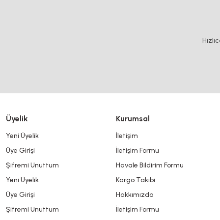
Bu ürünün fiyat bilgisi, resim, ürün açıklamalarında ve diğer konularda y
Görüş ve önerileriniz için teşekkür ederiz.
Ürün resmi kalitesiz, bozuk veya görüntülenemiyor.
Hızlı
Ürün açıklamasında eksik bilgiler bulunuyor.
Ürün bilgilerinde hatalar bulunuyor.
Ürün fiyatı diğer sitelerden daha pahalı.
Bu ürüne benzer farklı alternatifler olmalı.
Üyelik
Kurumsal
Yeni Üyelik
İletişim
Üye Girişi
İletişim Formu
Şifremi Unuttum
Havale Bildirim Formu
Yeni Üyelik
Kargo Takibi
Üye Girişi
Hakkımızda
Şifremi Unuttum
İletişim Formu