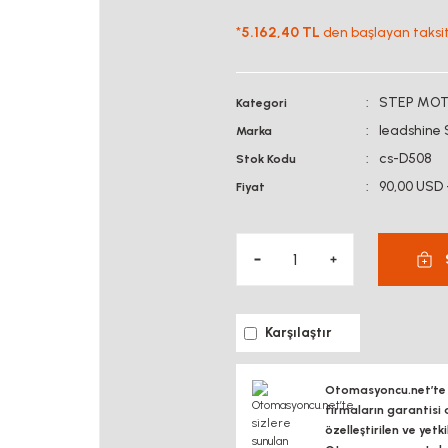
*
5.162,40 TL
den başlayan taksitl
STEP MOT
Kategori
leadshine
Marka
cs-D508
Stok Kodu
90,00 USD
Fiyat
Karşılaştır
Otomasyoncu.net’te si
firmaların garantisi 
özelleştirilen ve yetk