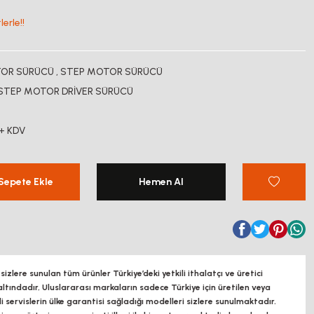
erle!!
OR SÜRÜCÜ
,
STEP MOTOR SÜRÜCÜ
 STEP MOTOR DRİVER SÜRÜCÜ
 + KDV
Sepete Ekle
Hemen Al
zlere sunulan tüm ürünler Türkiye’deki yetkili ithalatçı ve üretici
altındadır, Uluslararası markaların sadece Türkiye için üretilen veya
ili servislerin ülke garantisi sağladığı modelleri sizlere sunulmaktadır.