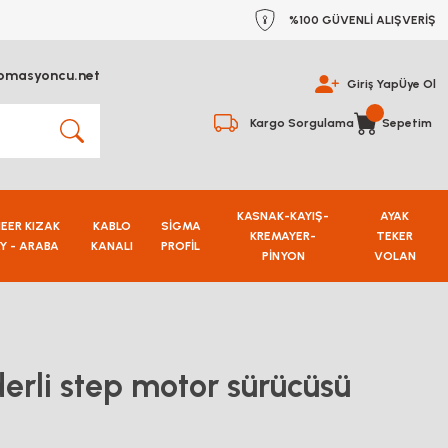
%100 GÜVENLİ ALIŞVERİŞ
omasyoncu.net
Giriş Yap
Üye Ol
Kargo Sorgulama
Sepetim
KASNAK-KAYIŞ-
AYAK
NEER KIZAK
KABLO
SİGMA
KREMAYER-
TEKER
Y - ARABA
KANALI
PROFİL
PİNYON
VOLAN
erli step motor sürücüsü