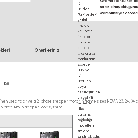
Otomasyoncu.net daim
satın almış olduğunu
Memnunniyet otomasy
kleri
Önerileriniz
t=158
When used to drive a 2-phase stepper motor in frame sizes NEMA 23, 24, 34 
ep problem in an open loop system.