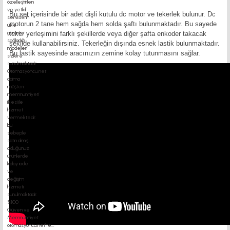
Bu set içerisinde bir adet dişli kutulu dc motor ve tekerlek bulunur. Dc
motorun 2 tane hem sağda hem solda şaftı bulunmaktadır. Bu sayede
teker yerleşimini farklı şekillerde veya diğer şafta enkoder takacak
şekilde kullanabilirsiniz. Tekerleğin dışında esnek lastik bulunmaktadır.
Bu lastik sayesinde aracınızın zemine kolay tutunmasını sağlar.