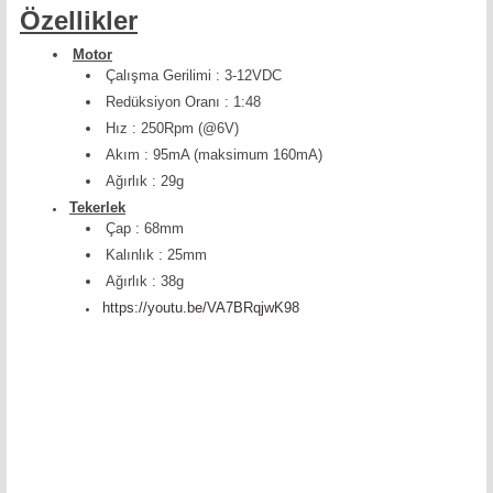
Özellikler
Motor
Çalışma Gerilimi : 3-12VDC
Redüksiyon Oranı : 1:48
Hız : 250Rpm (@6V)
Akım : 95mA (maksimum 160mA)
Ağırlık : 29g
Tekerlek
Çap : 68mm
Kalınlık : 25mm
Ağırlık : 38g
https://youtu.be/VA7BRqjwK98