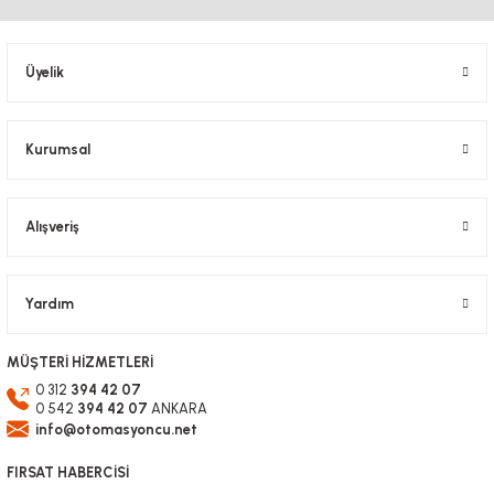
Ürün açıklamasında eksik bilgiler bulunuyor.
Ürün bilgilerinde hatalar bulunuyor.
Üyelik
Ürün fiyatı diğer sitelerden daha pahalı.
Bu ürüne benzer farklı alternatifler olmalı.
Kurumsal
Alışveriş
Gönder
Yardım
MÜŞTERİ HİZMETLERİ
0 312
394 42 07
0 542
394 42 07
ANKARA
info@otomasyoncu.net
FIRSAT HABERCİSİ