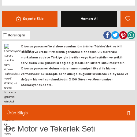
Sepete Ekle
Hemen Al
Karşılaştır
Otomasyoncu.net’te sizlere sunulan tüm ürünler Türkiye’deki yetkili
ithalatçı ve üretici firmaların garantisi altındadır, Uluslararası
markaların sadece Türkiye için üretilen veya özelleştirilen ve yetkili
servislerin ülke garantisi sağladığı modelleri sizlere sunulmaktadır.
Otomasyoncu.net daima müşteri memnunniyeti ilkesi ile hizmet
vermektedir. bu sebeple satın almış olduğunuz ürünlerde kolay iade ve
değişim hizmeti sunulmaktadır. %100 Güven ve Memnunniyet
otomasyoncu.net’te...
Ürün Bilgisi
Dc Motor ve Tekerlek Seti