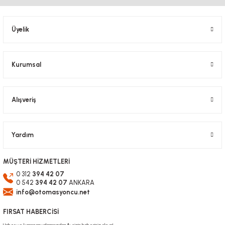
Ürün açıklamasında eksik bilgiler bulunuyor.
Ürün bilgilerinde hatalar bulunuyor.
Üyelik
Ürün fiyatı diğer sitelerden daha pahalı.
Bu ürüne benzer farklı alternatifler olmalı.
Kurumsal
Alışveriş
Gönder
Yardım
MÜŞTERİ HİZMETLERİ
0 312
394 42 07
0 542
394 42 07
ANKARA
info@otomasyoncu.net
FIRSAT HABERCİSİ