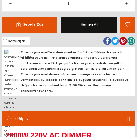
Sepete Ekle
Hemen Al
Karşılaştır
Otomasyoncu.net’te sizlere sunulan tüm ürünler Türkiye’deki yetkili
ithalatçı ve üretici firmaların garantisi altındadır, Uluslararası
markaların sadece Türkiye için üretilen veya özelleştirilen ve yetkili
servislerin ülke garantisi sağladığı modelleri sizlere sunulmaktadır.
Otomasyoncu.net daima müşteri memnunniyeti ilkesi ile hizmet
vermektedir. bu sebeple satın almış olduğunuz ürünlerde kolay iade ve
değişim hizmeti sunulmaktadır. %100 Güven ve Memnunniyet
otomasyoncu.net’te...
Ürün Bilgisi
2000W 220V AC DİMMER