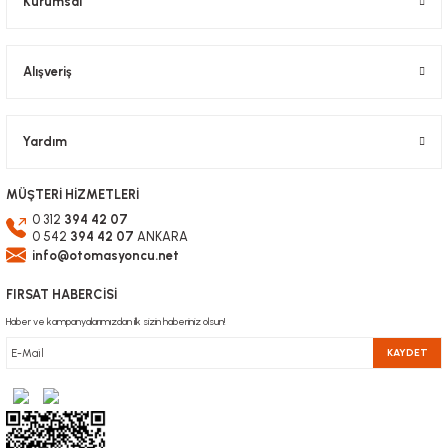
Kurumsal
Alışveriş
Gönder
Yardım
MÜŞTERİ HİZMETLERİ
0 312
394 42 07
0 542
394 42 07
ANKARA
info@otomasyoncu.net
FIRSAT HABERCİSİ
Haber ve kampanyalarımızdan ilk sizin haberiniz olsun!
KAYDET