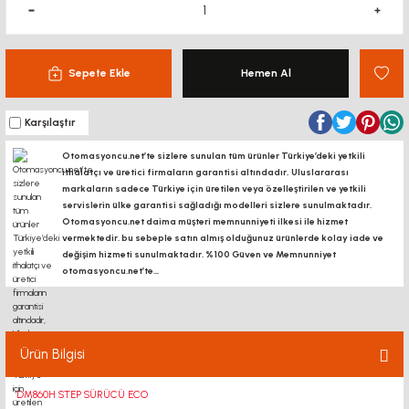
Sepete Ekle
Hemen Al
Karşılaştır
Otomasyoncu.net’te sizlere sunulan tüm ürünler Türkiye’deki yetkili
ithalatçı ve üretici firmaların garantisi altındadır, Uluslararası
markaların sadece Türkiye için üretilen veya özelleştirilen ve yetkili
servislerin ülke garantisi sağladığı modelleri sizlere sunulmaktadır.
Otomasyoncu.net daima müşteri memnunniyeti ilkesi ile hizmet
vermektedir. bu sebeple satın almış olduğunuz ürünlerde kolay iade ve
değişim hizmeti sunulmaktadır. %100 Güven ve Memnunniyet
otomasyoncu.net’te...
Ürün Bilgisi
DM860H STEP SÜRÜCÜ ECO