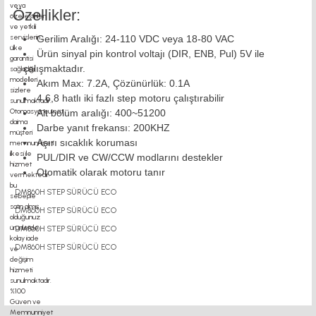
Özellikler:
Gerilim Aralığı: 24-110 VDC veya 18-80 VAC
Ürün sinyal pin kontrol voltajı (DIR, ENB, Pul) 5V ile
çalışmaktadır.
Akım Max: 7.2A, Çözünürlük: 0.1A
4,6,8 hatlı iki fazlı step motoru çalıştırabilir
Alt bölüm aralığı: 400~51200
Darbe yanıt frekansı: 200KHZ
Aşırı sıcaklık koruması
PUL/DIR ve CW/CCW modlarını destekler
Otomatik olarak motoru tanır
DM860H STEP SÜRÜCÜ ECO
DM860H STEP SÜRÜCÜ ECO
DM860H STEP SÜRÜCÜ ECO
DM860H STEP SÜRÜCÜ ECO
motor kaplin fiyatları, sigma profil,