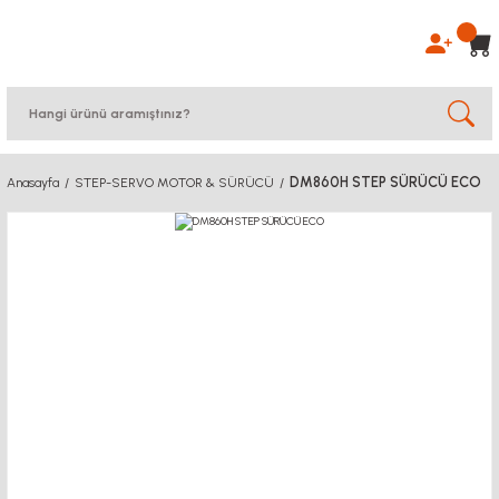
DM860H STEP SÜRÜCÜ ECO
Anasayfa
STEP-SERVO MOTOR & SÜRÜCÜ