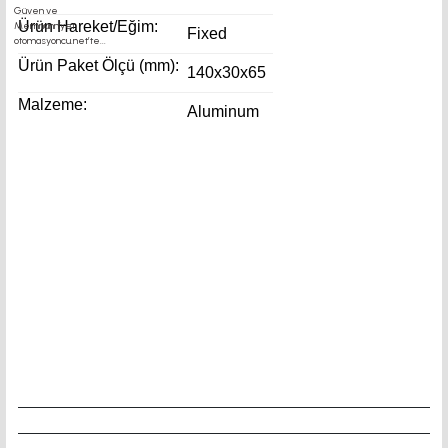
Ürün Hareket/Eğim:
Fixed
Ürün Paket Ölçü (mm):
140x30x65
Malzeme:
Aluminum
duvar montaj motor kaplin fiyatları, sigma profil, 3d
yazıcı, kremayer dişli, 45x45 sigma profil, delta
haberleşme kablosu, delta plc fiyat, konveyör
bant,kramiyer dişli, mantar stop, otomatik yağlama
sistemleri, rulolu konveyör fiyatları, 12v 50a güç kaynağı,
2kw servo motor, 20x20 sigma profil, 20x20 sigma profil
somunu, 22 5 180 sigma 7kw inverter fiyatları,