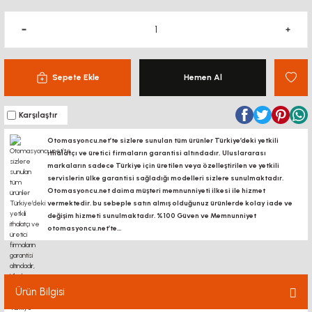
Sepete Ekle
Hemen Al
Karşılaştır
Otomasyoncu.net’te sizlere sunulan tüm ürünler Türkiye’deki yetkili
ithalatçı ve üretici firmaların garantisi altındadır, Uluslararası
markaların sadece Türkiye için üretilen veya özelleştirilen ve yetkili
servislerin ülke garantisi sağladığı modelleri sizlere sunulmaktadır.
Otomasyoncu.net daima müşteri memnunniyeti ilkesi ile hizmet
vermektedir. bu sebeple satın almış olduğunuz ürünlerde kolay iade ve
değişim hizmeti sunulmaktadır. %100 Güven ve Memnunniyet
otomasyoncu.net’te...
Ürün Bilgisi