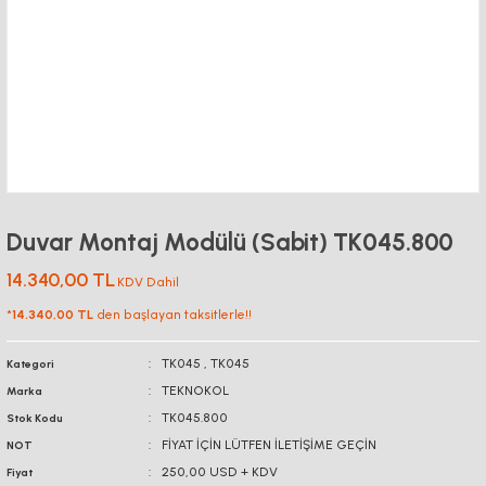
Duvar Montaj Modülü (Sabit) TK045.800
14.340,00 TL
KDV Dahil
*
14.340,00 TL
den başlayan taksitlerle!!
TK045
,
TK045
Kategori
TEKNOKOL
Marka
TK045.800
Stok Kodu
FİYAT İÇİN LÜTFEN İLETİŞİME GEÇİN
NOT
250,00 USD + KDV
Fiyat