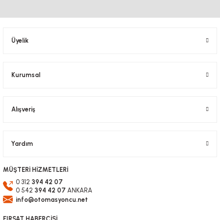
Ürün bilgilerinde hatalar bulunuyor.
Ürün fiyatı diğer sitelerden daha pahalı.
Bu ürüne benzer farklı alternatifler olmalı.
Üyelik
Kurumsal
Gönder
Alışveriş
Yardım
MÜŞTERİ HİZMETLERİ
0 312
394 42 07
0 542
394 42 07
ANKARA
info@otomasyoncu.net
FIRSAT HABERCİSİ