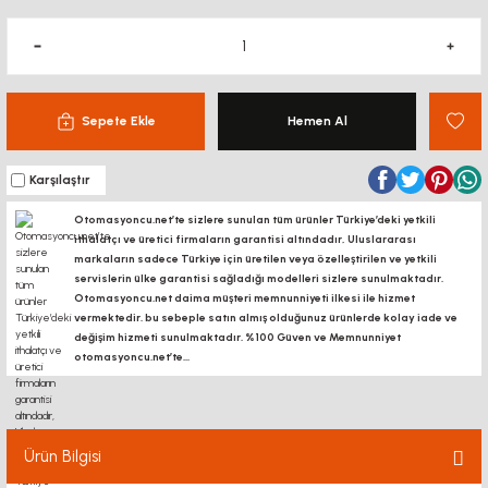
Sepete Ekle
Hemen Al
Karşılaştır
Otomasyoncu.net’te sizlere sunulan tüm ürünler Türkiye’deki yetkili
ithalatçı ve üretici firmaların garantisi altındadır, Uluslararası
markaların sadece Türkiye için üretilen veya özelleştirilen ve yetkili
servislerin ülke garantisi sağladığı modelleri sizlere sunulmaktadır.
Otomasyoncu.net daima müşteri memnunniyeti ilkesi ile hizmet
vermektedir. bu sebeple satın almış olduğunuz ürünlerde kolay iade ve
değişim hizmeti sunulmaktadır. %100 Güven ve Memnunniyet
otomasyoncu.net’te...
Ürün Bilgisi