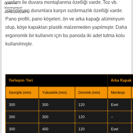
yardımı ile duvara montajlanma özelliği vardır. Toz vb.
istenmeyen durumlara karşın sızdırmazlık özelliği vardır.
Pano profili, pano köşeleri, ön ve arka kapağı alüminyum
olup, köşe kapakları plastik malzemeden yapılmıştır. Daha
ergonomik bir kullanım için bu panoda iki adet tutma kolu
kullanılmıştır.
Yerleşim Yeri
Arka Kapak
Genişlik (mm)
Yükseklik (mm)
Derinlik (mm)
Menteşe
300
300
120
Evet
300
300
120
–
300
400
120
Evet