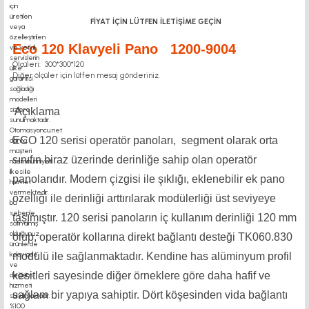
FİYAT İÇİN LÜTFEN İLETİŞİME GEÇİN
Eco 120 Klavyeli Pano 1200-9004
Ölçüleri: 300*300*120
Diğer ölçüler için lütfen mesaj gönderiniz.
Açıklama
ECO 120 serisi operatör panoları, segment olarak orta
sınıfın biraz üzerinde derinliğe sahip olan operatör
panolarıdır. Modern çizgisi ile şıklığı, eklenebilir ek pano
özelliği ile derinliği arttırılarak modülerliği üst seviyeye
taşımıştır. 120 serisi panoların iç kullanım derinliği 120 mm
olup, operatör kollarına direkt bağlantı desteği TK060.830
modülü ile sağlanmaktadır. Kendine has alüminyum profil
kesitleri sayesinde diğer örneklere göre daha hafif ve
sağlam bir yapıya sahiptir. Dört köşesinden vida bağlantı