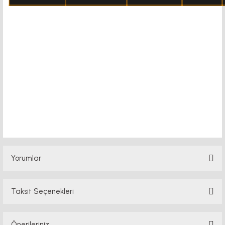
klavyeli pano klavyeli pano klavyeli pano
Yorumlar
Taksit Seçenekleri
Bu ürüne ilk yorumu siz yapın!
Önerileriniz