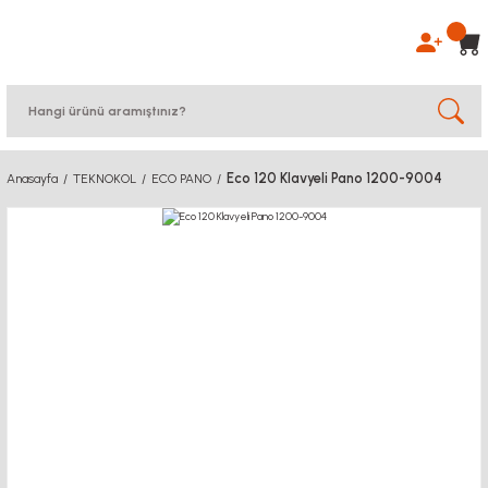
Eco 120 Klavyeli Pano 1200-9004
Anasayfa
TEKNOKOL
ECO PANO