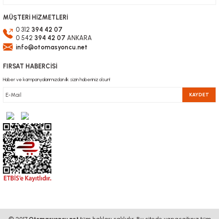
MÜŞTERİ HİZMETLERİ
0 312
394 42 07
0 542
394 42 07
ANKARA
info@otomasyoncu.net
FIRSAT HABERCİSİ
Haber ve kampanyalarımızdan ilk sizin haberiniz olsun!
KAYDET