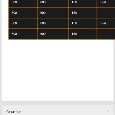
500
600
150
Evet
500
600
150
–
600
600
150
Evet
600
600
150
–
klavyeli pano klavyeli pano klavyeli pano
Yorumlar