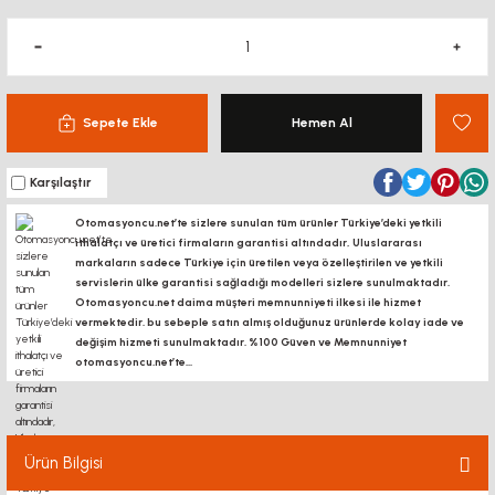
Sepete Ekle
Hemen Al
Karşılaştır
Otomasyoncu.net’te sizlere sunulan tüm ürünler Türkiye’deki yetkili
ithalatçı ve üretici firmaların garantisi altındadır, Uluslararası
markaların sadece Türkiye için üretilen veya özelleştirilen ve yetkili
servislerin ülke garantisi sağladığı modelleri sizlere sunulmaktadır.
Otomasyoncu.net daima müşteri memnunniyeti ilkesi ile hizmet
vermektedir. bu sebeple satın almış olduğunuz ürünlerde kolay iade ve
değişim hizmeti sunulmaktadır. %100 Güven ve Memnunniyet
otomasyoncu.net’te...
Ürün Bilgisi