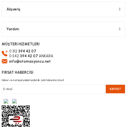
Alışveriş
Gönder
Yardım
MÜŞTERİ HİZMETLERİ
0 312
394 42 07
0 542
394 42 07
ANKARA
info@otomasyoncu.net
FIRSAT HABERCİSİ
Haber ve kampanyalarımızdan ilk sizin haberiniz olsun!
KAYDET