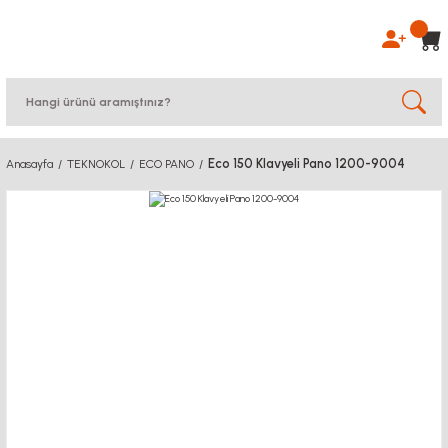
Eco 150 Klavyeli Pano 1200-9004
Anasayfa
TEKNOKOL
ECO PANO