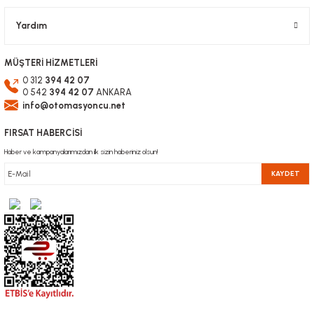
Gönder
Yardım
MÜŞTERİ HİZMETLERİ
0 312
394 42 07
0 542
394 42 07
ANKARA
info@otomasyoncu.net
FIRSAT HABERCİSİ
Haber ve kampanyalarımızdan ilk sizin haberiniz olsun!
KAYDET