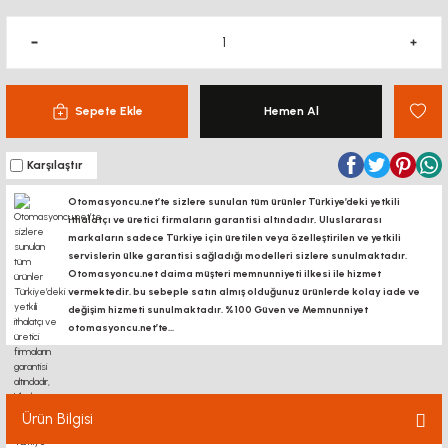
Sepete Ekle
Hemen Al
Karşılaştır
Otomasyoncu.net’te sizlere sunulan tüm ürünler Türkiye’deki yetkili
ithalatçı ve üretici firmaların garantisi altındadır, Uluslararası
markaların sadece Türkiye için üretilen veya özelleştirilen ve yetkili
servislerin ülke garantisi sağladığı modelleri sizlere sunulmaktadır.
Otomasyoncu.net daima müşteri memnunniyeti ilkesi ile hizmet
vermektedir. bu sebeple satın almış olduğunuz ürünlerde kolay iade ve
değişim hizmeti sunulmaktadır. %100 Güven ve Memnunniyet
otomasyoncu.net’te...
Ürün Bilgisi