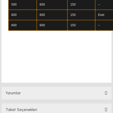
500
600
150
–
600
600
150
Evet
600
600
150
–
klavyeli pano klavyeli pano klavyeli pano
Yorumlar
Taksit Seçenekleri
Bu ürüne ilk yorumu siz yapın!