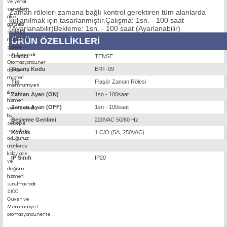
Zaman röleleri zamana bağlı kontrol gerektiren tüm alanlarda
kullanılmak için tasarlanmıştır.Çalışma: 1sn. - 100 saat
(Ayarlanabilir)Bekleme: 1sn. - 100 saat (Ayarlanabilir)
ÜRÜN ÖZELLİKLERİ
Üretici
TENSE
Sipariş Kodu
ERF-09
Tip
Flaşör Zaman Rölesi
Zaman Ayarı (ON)
1sn - 100saat
Zaman Ayarı (OFF)
1sn - 100saat
Besleme Gerilimi
220VAC 50/60 Hz
Kontak
1 C/O (5A, 250VAC)
IP Sınıfı
IP20