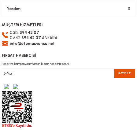
Yardım
MÜŞTERİ HİZMETLERİ
0 312
394 42 07
0 542
394 42 07
ANKARA
info@otomasyoncu.net
FIRSAT HABERCİSİ
Haber ve kampanyalarımızdan ilk sizin haberiniz olsun!
KAYDET