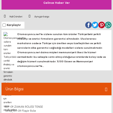
Gelince Haber Ver
Hızlı Gönderi
Aynı gün kargo
Karşılaştır
Otomasyoncu.net’te sizlere sunulan tüm ürünler Türkiye’deki yetkili
ithalatçı ve üretici firmaların garantisi altındadır, Uluslararası
markaların sadece Türkiye için üretilen veya özelleştirilen ve yetkili
servislerin ülke garantisi sağladığı modelleri sizlere sunulmaktadır.
Otomasyoncu.net daima müşteri memnunniyeti ilkesi ile hizmet
vermektedir. bu sebeple satın almış olduğunuz ürünlerde kolay iade ve
değişim hizmeti sunulmaktadır. %100 Güven ve Memnunniyet
otomasyoncu.net’te...
Ürün Bilgisi
ERF-09 ZAMAN RÖLESİ TENSE
Tense Erf-09 Flaşör Role