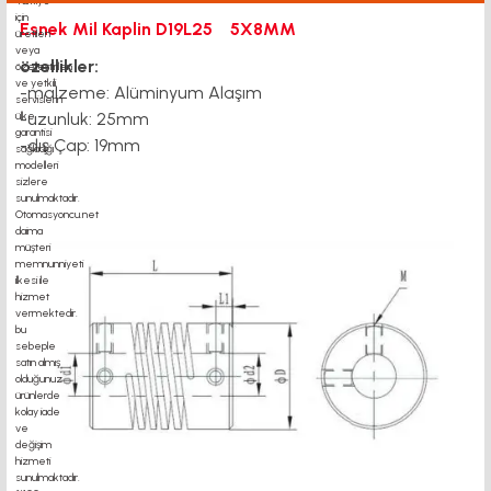
Esnek Mil Kaplin D19L25 5X8MM
özellikler:
-malzeme: Alüminyum Alaşım
-uzunluk: 25mm
-dış Çap: 19mm