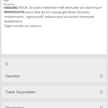
ARDUİNO MEGA, 3d yazıcı makerbot mk8 ekstruder için alüminyum
ekstrüzyon çerçeve blok diy kiti reprap gibi Bütün 3d yazıcı
malzemeleri, sigma profil, arduino card vs ürünleri sitemizde
bulabilirsiniz.
Diğer ürünler için
tıklayınız
motor
Yorumlar
Taksit Seçenekleri
Bu ürüne ilk yorumu siz yapın!