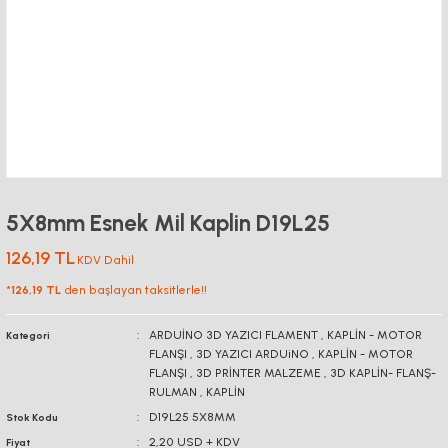
5X8mm Esnek Mil Kaplin D19L25
126,19 TL
KDV Dahil
*
126,19 TL
den başlayan taksitlerle!!
ARDUİNO 3D YAZICI FLAMENT
,
KAPLİN - MOTOR
Kategori
FLANŞI
,
3D YAZICI ARDUiNO
,
KAPLİN - MOTOR
FLANŞI
,
3D PRİNTER MALZEME
,
3D KAPLİN- FLANŞ-
RULMAN
,
KAPLİN
D19L25 5X8MM
Stok Kodu
2,20 USD + KDV
Fiyat