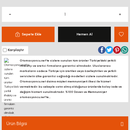
Sepete Ekle
Hemen Al
Karşılaştır
Otomasyoncu.net’te sizlere sunulan tüm ürünler Türkiye’deki yetkili
ithalatçı ve üretici firmaların garantisi altındadır, Uluslararası
markaların sadece Türkiye için üretilen veya özelleştirilen ve yetkili
servislerin ülke garantisi sağladığı modelleri sizlere sunulmaktadır.
Otomasyoncu.net daima müşteri memnunniyeti ilkesi ile hizmet
vermektedir. bu sebeple satın almış olduğunuz ürünlerde kolay iade ve
değişim hizmeti sunulmaktadır. %100 Güven ve Memnunniyet
otomasyoncu.net’te...
Ürün Bilgisi