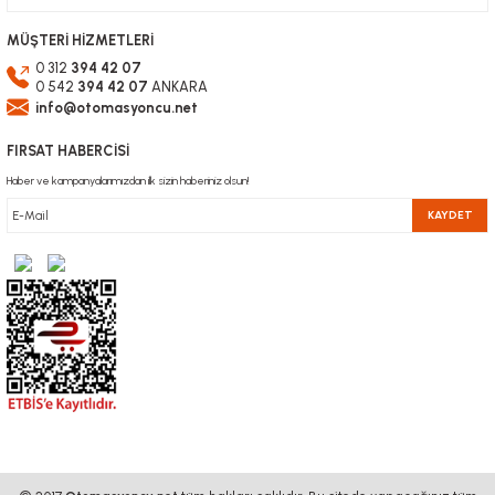
MÜŞTERİ HİZMETLERİ
0 312
394 42 07
0 542
394 42 07
ANKARA
info@otomasyoncu.net
FIRSAT HABERCİSİ
Haber ve kampanyalarımızdan ilk sizin haberiniz olsun!
KAYDET