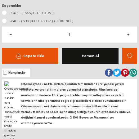
Seçenekler
-54C - ( 1.959,80 TL + KDV )
-64C - ( 2.198,80 TL + KDV ) ( TÜKENDİ )
Sepete Ekle
Hemen Al
Karşılaştır
Otomasyoncu.net’te sizlere sunulan tüm ürünler Türkiye’deki yetkili
ithalatçı ve üretici firmaların garantisi altındadır, Uluslararası
markaların sadece Türkiye için üretilen veya özelleştirilen ve yetkili
servislerin ülke garantisi sağladığı modelleri sizlere sunulmaktadır.
Otomasyoncu.net daima müşteri memnunniyeti ilkesi ile hizmet
vermektedir. bu sebeple satın almış olduğunuz ürünlerde kolay iade ve
değişim hizmeti sunulmaktadır. %100 Güven ve Memnunniyet
otomasyoncu.net’te...