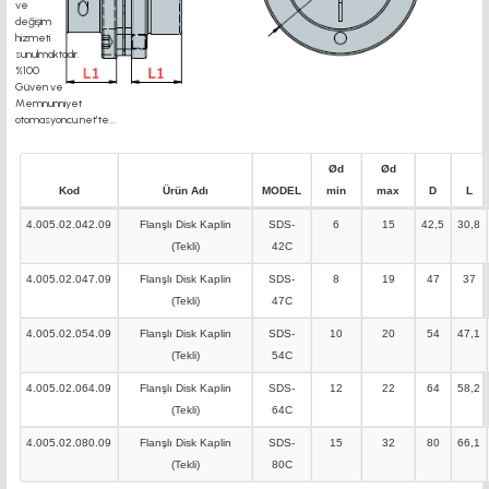
Ød
Ød
Kod
Ürün Adı
MODEL
min
max
D
L
4.005.02.042.09
Flanşlı Disk Kaplin
SDS-
6
15
42,5
30,8
(Tekli)
42C
4.005.02.047.09
Flanşlı Disk Kaplin
SDS-
8
19
47
37
(Tekli)
47C
4.005.02.054.09
Flanşlı Disk Kaplin
SDS-
10
20
54
47,1
(Tekli)
54C
4.005.02.064.09
Flanşlı Disk Kaplin
SDS-
12
22
64
58,2
(Tekli)
64C
4.005.02.080.09
Flanşlı Disk Kaplin
SDS-
15
32
80
66,1
(Tekli)
80C