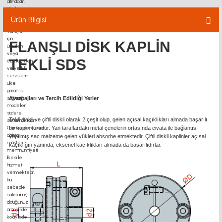
Ürün Bilgisi
FLANŞLI DİSK KAPLİN
TEKLİ SDS
Avantajları ve Tercih Edildiği Yerler
Tekli diskli ve çiftli diskli olarak 2 çeşit olup, gelen açısal kaçıklıkları almada başarılı
bir kaplin türüdür. Yan taraflardaki metal çenelerin ortasında civata ile bağlantısı
yapılmış sac malzeme gelen yükleri absorbe etmektedir. Çiftli diskli kaplinler açısal
kaçıklığın yanında, eksenel kaçıklıkları almada da başarılıdırlar.