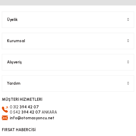
Ürün açıklamasında eksik bilgiler bulunuyor.
Ürün bilgilerinde hatalar bulunuyor.
Üyelik
Ürün fiyatı diğer sitelerden daha pahalı.
Bu ürüne benzer farklı alternatifler olmalı.
Kurumsal
Alışveriş
Gönder
Yardım
MÜŞTERİ HİZMETLERİ
0 312
394 42 07
0 542
394 42 07
ANKARA
info@otomasyoncu.net
FIRSAT HABERCİSİ