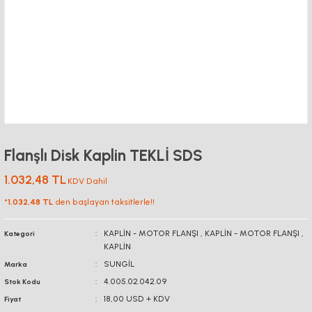
Flanşlı Disk Kaplin TEKLİ SDS
1.032,48 TL
KDV Dahil
*
1.032,48 TL
den başlayan taksitlerle!!
KAPLİN - MOTOR FLANŞI
,
KAPLİN - MOTOR FLANŞI
,
Kategori
KAPLİN
SUNGİL
Marka
4.005.02.042.09
Stok Kodu
18,00 USD + KDV
Fiyat