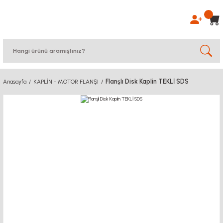
Flanşlı Disk Kaplin TEKLİ SDS
Anasayfa
KAPLİN - MOTOR FLANŞI