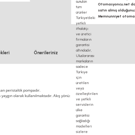
Otomasyoncu.net daim
satın almış olduğunu
Memnunniyet otomasy
kleri
Önerileriniz
ışan peristaltik pompadır.
a yaygın olarak kullanılmaktadır. Akış yönü: