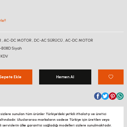
le!!
R
,
AC-DC MOTOR
,
DC-AC SÜRÜCÜ
,
AC-DC MOTOR
B08D Siyah
 KDV
Sepete Ekle
Hemen Al
zlere sunulan tüm ürünler Türkiye’deki yetkili ithalatçı ve üretici
altındadır, Uluslararası markaların sadece Türkiye için üretilen veya
ili servislerin ülke garantisi sağladığı modelleri sizlere sunulmaktadır.