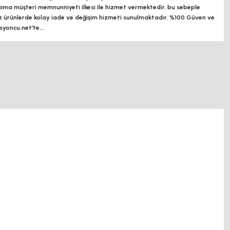
a müşteri memnunniyeti ilkesi ile hizmet vermektedir. bu sebeple
z ürünlerde kolay iade ve değişim hizmeti sunulmaktadır. %100 Güven ve
oncu.net’te...