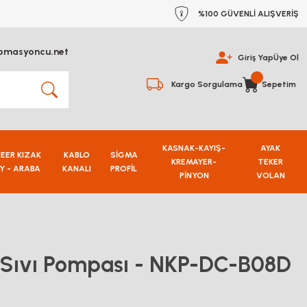
%100 GÜVENLİ ALIŞVERİŞ
omasyoncu.net
Giriş Yap
Üye Ol
Kargo Sorgulama
Sepetim
KASNAK-KAYIŞ-
AYAK
NEER KIZAK
KABLO
SİGMA
KREMAYER-
TEKER
Y - ARABA
KANALI
PROFİL
PİNYON
VOLAN
ik Sıvı Pompası - NKP-DC-B08D