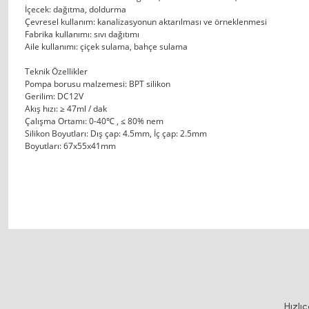
İçecek: dağıtma, doldurma
Çevresel kullanım: kanalizasyonun aktarılması ve örneklenmesi
Fabrika kullanımı: sıvı dağıtımı
Aile kullanımı: çiçek sulama, bahçe sulama
Teknik Özellikler
Pompa borusu malzemesi: BPT silikon
Gerilim: DC12V
Akış hızı: ≥ 47ml / dak
Çalışma Ortamı: 0-40℃ , ≤ 80% nem
Silikon Boyutları: Dış çap: 4.5mm, İç çap: 2.5mm
Boyutları: 67x55x41mm
Bu ürünün fiyat bilgisi, resim, ürün açıklamalarında ve diğer konularda y
Görüş ve önerileriniz için teşekkür ederiz.
Ürün resmi kalitesiz, bozuk veya görüntülenemiyor.
Hızlı