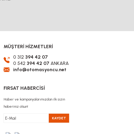
MÜŞTERİ HİZMETLERİ
0 312
394 42 07
0 542
394 42 07
ANKARA
info@otomasyoncu.net
FIRSAT HABERCİSİ
Haber ve kampanyalarımızdan ilk sizin
haberiniz olsun!
KAYDET