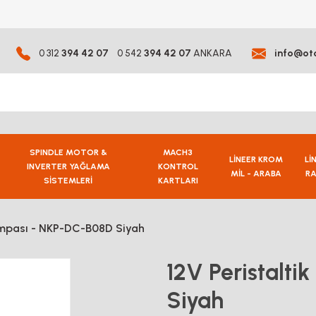
0 312
394 42 07
0 542
394 42 07
ANKARA
info@ot
SPINDLE MOTOR &
MACH3
LİNEER KROM
Lİ
INVERTER YAĞLAMA
KONTROL
MİL - ARABA
RA
SİSTEMLERİ
KARTLARI
Pompası - NKP-DC-B08D Siyah
12V Peristalt
Siyah