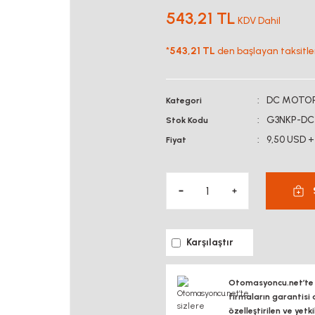
543,21 TL
KDV Dahil
*
543,21 TL
den başlayan taksitler
DC MOTO
Kategori
G3NKP-DC-
Stok Kodu
9,50 USD +
Fiyat
Karşılaştır
Otomasyoncu.net’te si
firmaların garantisi 
özelleştirilen ve yetk