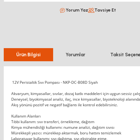
Yorum Yaz
Tavsiye Et
Ürün Bilgisi
Yorumlar
Taksit Seçene
12V Peristaltik Sıvı Pompası - NKP-DC-B08D Siyah
Akvaryum, kimyasallar, sıvılar, dozaj katkı maddeleri için uygun sessiz çal
Deneysel, biyokimyasal analiz, ilaç, ince kimyasallar, biyoteknoloji alanınd
Akış yönünü pozitif ve negatif bağlantı ile kontrol edebilirsiniz.
Kullanım Alanları
Tıbbi kullanım: sıvı transferi, örnekleme, dağıtım
Kimya mühendisliği kullanımı: numune analizi, dağıtım sıvısı
Mürekkepli yazıcı: mürekkep aktarmak, boru hattını temizlemek
Laboratuvar kullanımı: sıvı dağıtma, sıvı ekstrakte etme,