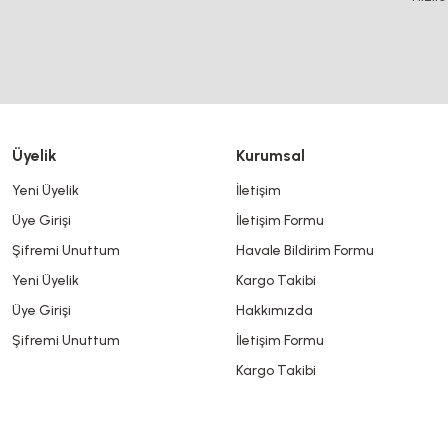
Ürün açıklamasında eksik bilgiler bulunuyor.
Ürün bilgilerinde hatalar bulunuyor.
Ürün fiyatı diğer sitelerden daha pahalı.
Bu ürüne benzer farklı alternatifler olmalı.
Üyelik
Kurumsal
Yeni Üyelik
İletişim
Üye Girişi
İletişim Formu
Şifremi Unuttum
Havale Bildirim Formu
Yeni Üyelik
Kargo Takibi
Üye Girişi
Hakkımızda
Şifremi Unuttum
İletişim Formu
Kargo Takibi