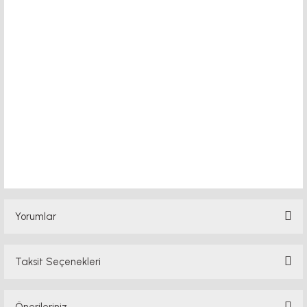
20x80 sigma profil. Doğuş kalıp
ürünleri, aluminyum profil, alüminyum,
slot 6, slot 8,slot 10, tırtıllı somun, t
kanal somun, ankara sigma profil, 3d
printer sigma profil, cnc profil, 3d
yazıcı profil, istanbul profil ,ina profil
sigma profil bağlantı elemanları
Yorumlar
Taksit Seçenekleri
Bu ürüne ilk yorumu siz yapın!
Önerileriniz