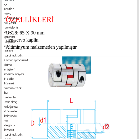
ÖZELLİKLERİ
GS28: 65
X 90 mm
step,servo kaplin
Aluminyum malzemeden yapılmıştır.