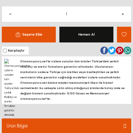
Sepete Ekle
Hemen Al
Karşılaştır
Otomasyoncu.net’te sizlere sunulan tüm ürünler Türkiye’deki yetkili
ithalatçı ve üretici firmaların garantisi altındadır, Uluslararası
markaların sadece Türkiye için üretilen veya özelleştirilen ve yetkili
servislerin ülke garantisi sağladığı modelleri sizlere sunulmaktadır.
Otomasyoncu.net daima müşteri memnunniyeti ilkesi ile hizmet
vermektedir. bu sebeple satın almış olduğunuz ürünlerde kolay iade ve
değişim hizmeti sunulmaktadır. %100 Güven ve Memnunniyet
otomasyoncu.net’te...
Ürün Bilgisi