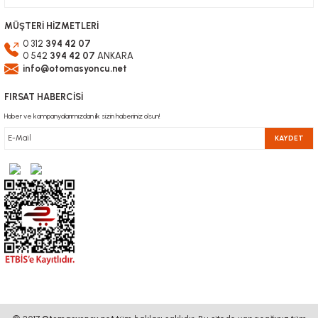
MÜŞTERİ HİZMETLERİ
0 312
394 42 07
0 542
394 42 07
ANKARA
info@otomasyoncu.net
FIRSAT HABERCİSİ
Haber ve kampanyalarımızdan ilk sizin haberiniz olsun!
KAYDET