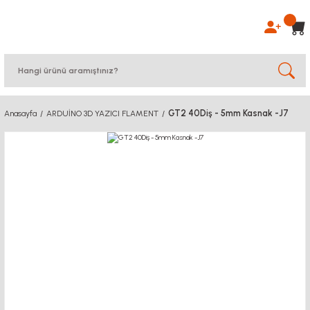
GT2 40Diş - 5mm Kasnak -J7
Anasayfa
ARDUİNO 3D YAZICI FLAMENT