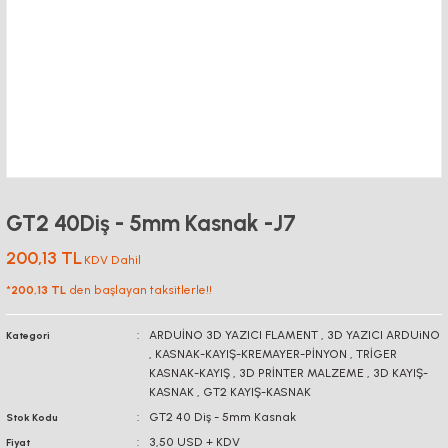
GT2 40Diş - 5mm Kasnak -J7
200,13 TL
KDV Dahil
*
200,13 TL
den başlayan taksitlerle!!
ARDUİNO 3D YAZICI FLAMENT
,
3D YAZICI ARDUiNO
Kategori
,
KASNAK-KAYIŞ-KREMAYER-PİNYON
,
TRİGER
KASNAK-KAYIŞ
,
3D PRİNTER MALZEME
,
3D KAYIŞ-
KASNAK
,
GT2 KAYIŞ-KASNAK
GT2 40 Diş - 5mm Kasnak
Stok Kodu
3,50 USD + KDV
Fiyat