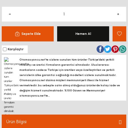
Sepete Ekle
Hemen Al
Karşılaştır
Otomasyoncu.net’te sizlere sunulan tüm ürünler Türkiye’deki yetkili
ithalatçı ve üretici firmaların garantisi altındadır, Uluslararası
markaların sadece Türkiye için üretilen veya özelleştirilen ve yetkili
servislerin ülke garantisi sağladığı modelleri sizlere sunulmaktadır.
Otomasyoncu.net daima müşteri memnunniyeti ilkesi ile hizmet
vermektedir. bu sebeple satın almış olduğunuz ürünlerde kolay iade ve
değişim hizmeti sunulmaktadır. %100 Güven ve Memnunniyet
otomasyoncu.net’te...
Ürün Bilgisi