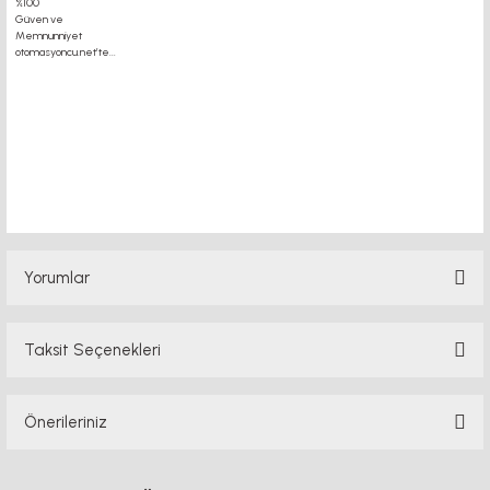
duvar montaj motor kaplin fiyatları, sigma profil, 3d yazıcı, kremayer
dişli, 45x45 sigma profil, delta haberleşme kablosu, delta plc fiyat,
konveyör bant,kramiyer dişli, mantar stop, otomatik yağlama
sistemleri, rulolu konveyör fiyatları, 12v 50a güç kaynağı, 2kw servo
motor, 20x20 sigma profil, 20x20 sigma profil somunu, 22 5 180 sigma
7kw inverter fiyatları,
Yorumlar
Taksit Seçenekleri
Bu ürüne ilk yorumu siz yapın!
Önerileriniz
Yorum Yaz
Bu ürünün fiyat bilgisi, resim, ürün açıklamalarında ve diğer konularda