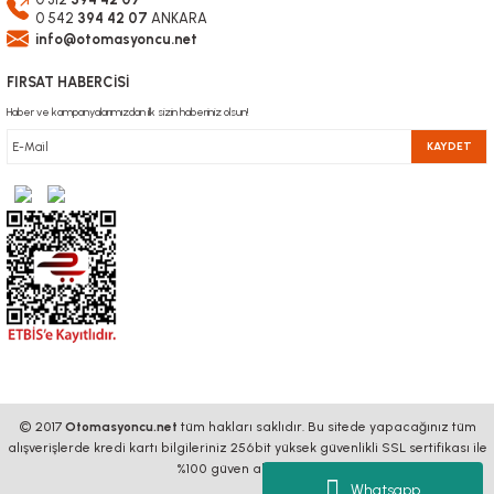
0 542
394 42 07
ANKARA
info@otomasyoncu.net
FIRSAT HABERCİSİ
Haber ve kampanyalarımızdan ilk sizin haberiniz olsun!
KAYDET
© 2017
Otomasyoncu.net
tüm hakları saklıdır. Bu sitede yapacağınız tüm
alışverişlerde kredi kartı bilgileriniz 256bit yüksek güvenlikli SSL sertifikası ile
%100 güven altındadır.
Whatsapp