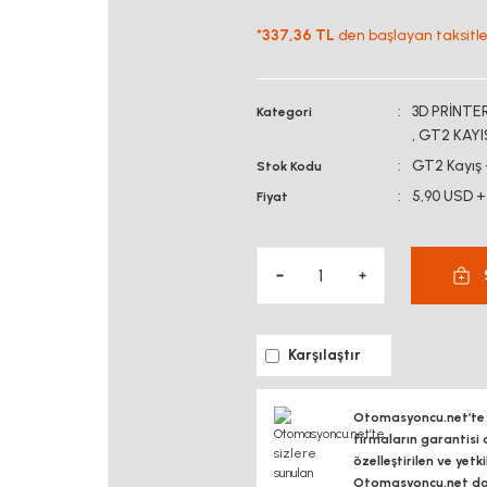
*
337,36 TL
den başlayan taksitler
3D PRİNT
Kategori
,
GT2 KAY
GT2 Kayış
Stok Kodu
5,90 USD +
Fiyat
Karşılaştır
Otomasyoncu.net’te si
firmaların garantisi 
özelleştirilen ve yetk
Otomasyoncu.net daim