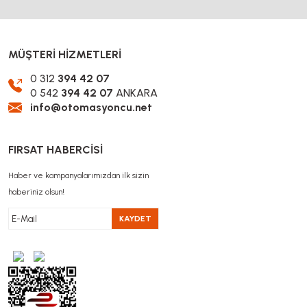
MÜŞTERİ HİZMETLERİ
0 312
394 42 07
0 542
394 42 07
ANKARA
info@otomasyoncu.net
FIRSAT HABERCİSİ
Haber ve kampanyalarımızdan ilk sizin
haberiniz olsun!
KAYDET