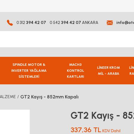
0 312
394 42 07
0 542
394 42 07
ANKARA
info@ot
SPINDLE MOTOR &
MACH3
LİNEER KROM
Lİ
INVERTER YAĞLAMA
KONTROL
MİL - ARABA
RA
SİSTEMLERİ
KARTLARI
GT2 Kayış - 852mm Kapalı
MALZEME
GT2 Kayış - 8
337,36 TL
KDV Dahil