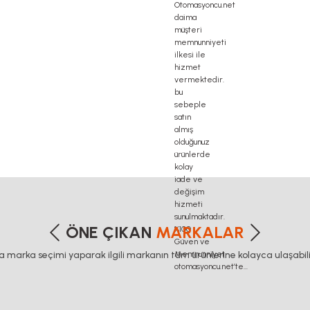
delta haberleşme kablosu, delta plc fiyat, konveyör bant, kramiyer dişli, mantar stop, otomat
etersiz gördüğünüz noktaları öneri formunu kullanarak tarafımıza iletebilirsiniz
Bu ürüne ilk yorumu siz yapın!
ÖNE ÇIKAN
MARKALAR
ca marka seçimi yaparak ilgili markanın tüm ürünlerine kolayca ulaşabilir
Yorum Yaz