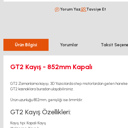
Yorum Yaz
Tavsiye Et
Ürün Bilgisi
Yorumlar
Taksit Seçene
GT2 Kayış - 852mm Kapalı
GT2 Zamanlama kayışı, 3D Yazıcılarda step motorlardan gelen hareketi ba
GT2 kasnaklara buradan ulaşabilirsiniz.
Ürün uzunluğu 852mm, genişliği ise 6mm’dir.
GT2 Kayış Özellikleri:
Kayış tipi: Kapalı Kayış