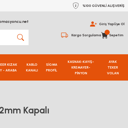
%100 GÜVENLİ ALIŞVERİŞ
omasyoncu.net
Giriş Yap
Üye Ol
Kargo Sorgulama
Sepetim
KASNAK-KAYIŞ-
AYAK
NEER KIZAK
KABLO
SİGMA
KREMAYER-
TEKER
Y - ARABA
KANALI
PROFİL
PİNYON
VOLAN
52mm Kapalı