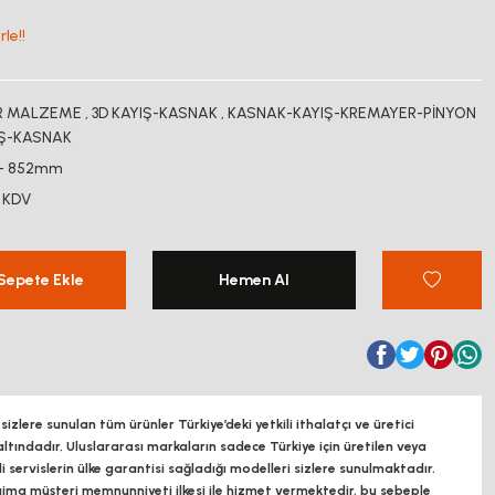
le!!
ER MALZEME
,
3D KAYIŞ-KASNAK
,
KASNAK-KAYIŞ-KREMAYER-PİNYON
IŞ-KASNAK
 - 852mm
 KDV
Sepete Ekle
Hemen Al
zlere sunulan tüm ürünler Türkiye’deki yetkili ithalatçı ve üretici
altındadır, Uluslararası markaların sadece Türkiye için üretilen veya
ili servislerin ülke garantisi sağladığı modelleri sizlere sunulmaktadır.
a müşteri memnunniyeti ilkesi ile hizmet vermektedir. bu sebeple