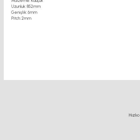
Malzeme: Kauçuk
Uzunluk: 852mm
Genişlik: 6mm
Pitch: 2mm
motor kaplin fiyatları, sigma profil, 3d yazıcı, kremayer dişli, 45x45 sigma profil, 
motor,
Bu ürünün fiyat bilgisi, resim, ürün açıklamalarında ve diğer konularda y
Görüş ve önerileriniz için teşekkür ederiz.
Ürün resmi kalitesiz, bozuk veya görüntülenemiyor.
Hızlı
Ürün açıklamasında eksik bilgiler bulunuyor.
Ürün bilgilerinde hatalar bulunuyor.
Ürün fiyatı diğer sitelerden daha pahalı.