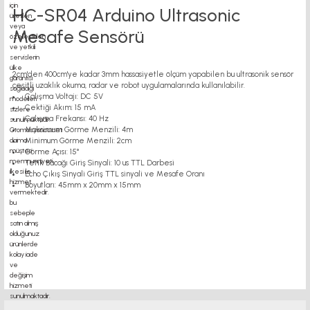
HC-SR04 Arduino Ultrasonic
Mesafe Sensörü
2cm'den 400cm'ye kadar 3mm hassasiyetle ölçüm yapabilen bu ultrasonik sensör
çeşitli uzaklık okuma, radar ve robot uygulamalarında kullanılabilir.
Çalışma Voltajı: DC 5V
Çektiği Akım: 15 mA
Çalışma Frekansı: 40 Hz
Maksimum Görme Menzili: 4m
Minimum Görme Menzili: 2cm
Görme Açısı: 15°
Tetik Bacağı Giriş Sinyali: 10 us TTL Darbesi
Echo Çıkış Sinyali Giriş TTL sinyali ve Mesafe Oranı
Boyutları: 45mm x 20mm x 15mm
mesafe sensörü