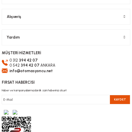
Alışveriş
Gönder
Yardım
MÜŞTERİ HİZMETLERİ
0 312
394 42 07
0 542
394 42 07
ANKARA
info@otomasyoncu.net
FIRSAT HABERCİSİ
Haber ve kampanyalarımızdan ilk sizin haberiniz olsun!
KAYDET