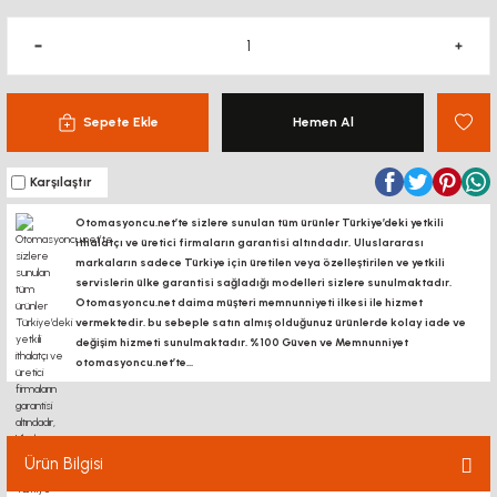
Sepete Ekle
Hemen Al
Karşılaştır
Otomasyoncu.net’te sizlere sunulan tüm ürünler Türkiye’deki yetkili
ithalatçı ve üretici firmaların garantisi altındadır, Uluslararası
markaların sadece Türkiye için üretilen veya özelleştirilen ve yetkili
servislerin ülke garantisi sağladığı modelleri sizlere sunulmaktadır.
Otomasyoncu.net daima müşteri memnunniyeti ilkesi ile hizmet
vermektedir. bu sebeple satın almış olduğunuz ürünlerde kolay iade ve
değişim hizmeti sunulmaktadır. %100 Güven ve Memnunniyet
otomasyoncu.net’te...
Ürün Bilgisi