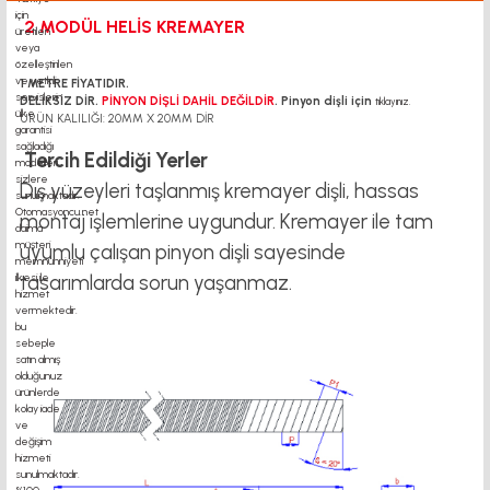
2 MODÜL HELİS KREMAYER
1 METRE FİYATIDIR.
DELİKSİZ DİR.
PİNYON DİŞLİ DAHİL DEĞİLDİR
. Pinyon dişli için
tıklayınız.
ÜRÜN KALILIĞI: 20MM X 20MM DİR
Tercih Edildiği Yerler
Dış yüzeyleri taşlanmış kremayer dişli, hassas
montaj işlemlerine uygundur. Kremayer ile tam
uyumlu çalışan pinyon dişli sayesinde
tasarımlarda sorun yaşanmaz.