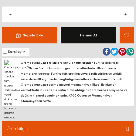
Sepete Ekle
Hemen Al
Karşılaştır
Otomasyoncu.net’te sizlere sunulan tüm ürünler Türkiye’deki yetkili
ithalatçı ve üretici firmaların garantisi altındadır, Uluslararası
markaların sadece Türkiye için üretilen veya özelleştirilen ve yetkili
servislerin ülke garantisi sağladığı modelleri sizlere sunulmaktadır.
Otomasyoncu.net daima müşteri memnunniyeti ilkesi ile hizmet
vermektedir. bu sebeple satın almış olduğunuz ürünlerde kolay iade ve
değişim hizmeti sunulmaktadır. %100 Güven ve Memnunniyet
otomasyoncu.net’te...
Ürün Bilgisi