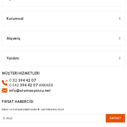
651,61 TL
KDV Dahil
Kurumsal
Gönder
Alışveriş
Yardım
MÜŞTERİ HİZMETLERİ
0 312
394 42 07
0 542
394 42 07
ANKARA
info@otomasyoncu.net
FIRSAT HABERCİSİ
Haber ve kampanyalarımızdan ilk sizin haberiniz olsun!
KAYDET