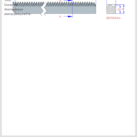
motor kaplin fiyatları, sigma profil, 3d yazıcı, kremayer dişli, 45x45 sigma profil,
delta haberleşme kablosu, delta plc fiyat, konveyör bant, kramiyer dişli, mantar
stop, otomatik yağlama sistemleri, rulolu konveyör fiyatları, 12v 50a güç kaynağı,
2kw servo motor, 20x20 sigma profil, 20x20 sigma profil somunu, 22 5 180 sigma
alüminyum, 30*30 profil, 3d printer elektronik kit, 3d printer kit, 3d yazıcı fiyat,
40mm indüksiyonlu mil fiyatı, 40x80 sigma profil, 45x45 sigma profil fiyat, 45x90
sigma profil, 45 kw inverter, 5kw inverter fiyatları, 50 link flans, 685 zz, 7kw
inverter fiyatları, ahşap açılı delik açma aparatı, alüminyum ray profilleri,
alüminyum sigma profil fiyatları, araba için yatak, asansör enkoder fiyatları, büyük
3d yazıcı, cnc kızak yağlama pompası fiyatları, delta 2.2kw inverter, delta frekans
konvertörü fiyat listeri, delta plc, delta plc dvp14ss, delta servo motor, delta sürücü,
demir profiller, dijital koordinat ölçme sistemleri, drv 8825, elastik kaplin fiyatları,
elevatör, en ucuz 3d yazıcı, er 40 pens, er20 pens ölçüleri, er32 pens fiyatları, hiwin,
ifd8500, indüksiyonlu krom kaplı mil, kablo taşıyıcı, kaplin fiyatları, karamyer dişli
fiyatları, konveyor motoru, konvehör bant fiyat listesi, konveyör fiyatları, konveyör
rulo fiyatları, kramayer dişli, kremayer dişli fiyat, kremayer dişli modül k8 a