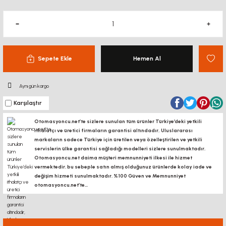
Sepete Ekle
Hemen Al
Aynı gün kargo
Karşılaştır
Otomasyoncu.net’te sizlere sunulan tüm ürünler Türkiye’deki yetkili
ithalatçı ve üretici firmaların garantisi altındadır, Uluslararası
markaların sadece Türkiye için üretilen veya özelleştirilen ve yetkili
servislerin ülke garantisi sağladığı modelleri sizlere sunulmaktadır.
Otomasyoncu.net daima müşteri memnunniyeti ilkesi ile hizmet
vermektedir. bu sebeple satın almış olduğunuz ürünlerde kolay iade ve
değişim hizmeti sunulmaktadır. %100 Güven ve Memnunniyet
otomasyoncu.net’te...