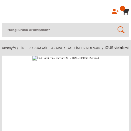
İGUS vidalı m
Anasayfa
LİNEER KROM MİL - ARABA
LME LİNEER RULMAN