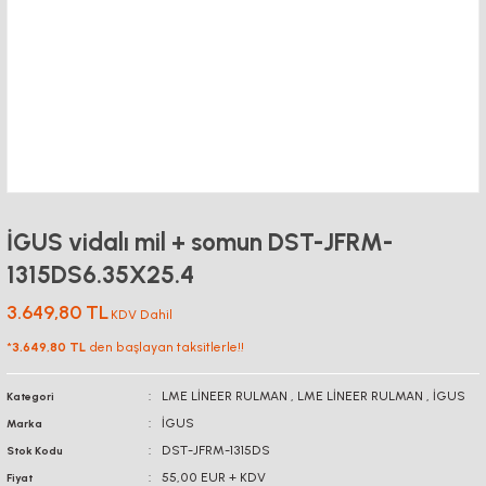
İGUS vidalı mil + somun DST-JFRM-
1315DS6.35X25.4
3.649,80 TL
KDV Dahil
*
3.649,80 TL
den başlayan taksitlerle!!
LME LİNEER RULMAN
,
LME LİNEER RULMAN
,
İGUS
Kategori
İGUS
Marka
DST-JFRM-1315DS
Stok Kodu
55,00 EUR + KDV
Fiyat