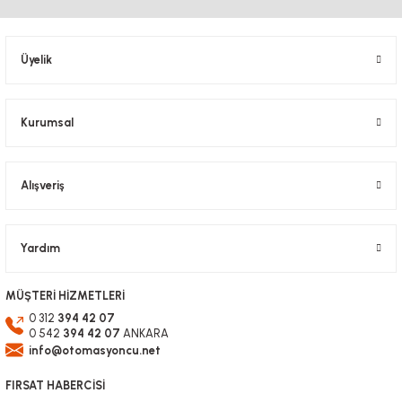
Ürün açıklamasında eksik bilgiler bulunuyor.
Ürün bilgilerinde hatalar bulunuyor.
Üyelik
Ürün fiyatı diğer sitelerden daha pahalı.
Bu ürüne benzer farklı alternatifler olmalı.
Kurumsal
Alışveriş
Gönder
Yardım
MÜŞTERİ HİZMETLERİ
0 312
394 42 07
0 542
394 42 07
ANKARA
info@otomasyoncu.net
FIRSAT HABERCİSİ