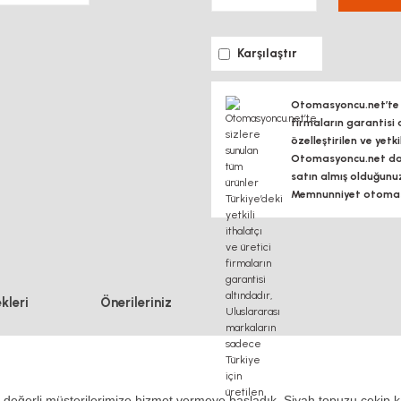
Karşılaştır
Otomasyoncu.net’te si
firmaların garantisi 
özelleştirilen ve yetk
Otomasyoncu.net daim
satın almış olduğunu
Memnunniyet otomasy
kleri
Önerileriniz
z değerli müşterilerimize hizmet vermeye başladık. Siyah topuzu çekip k