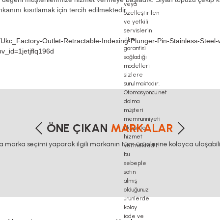
kanını kısıtlamak için tercih edilmektedir.
c_Factory-Outlet-Retractable-Indexing-Plunger-Pin-Stainless-Steel-wi
v_id=1jetjflq196d
etersiz gördüğünüz noktaları öneri formunu kullanarak tarafımıza iletebilirsiniz
Bu ürüne ilk yorumu siz yapın!
ÖNE ÇIKAN
MARKALAR
ca marka seçimi yaparak ilgili markanın tüm ürünlerine kolayca ulaşabilir
Yorum Yaz