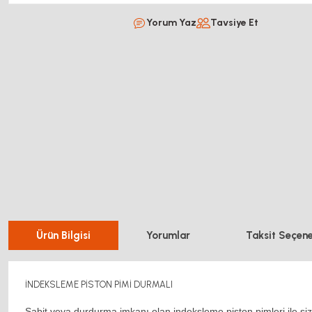
Yorum Yaz
Tavsiye Et
Ürün Bilgisi
Yorumlar
Taksit Seçene
İNDEKSLEME PİSTON PİMİ DURMALI
Sabit veya durdurma imkanı olan indeksleme piston pimleri ile si