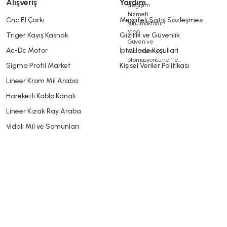
Alışveriş
Yardım
Cnc El Çarkı
Mesafeli Satış Sözleşmesi
Triger Kayış Kasnak
Gizlilik ve Güvenlik
Gönder
Ac-Dc Motor
İptal İade Koşullari
Sigma Profil Market
Kişisel Veriler Politikası
Lineer Krom Mil Araba
Hareketli Kablo Kanalı
Lineer Kızak Ray Araba
Vidalı Mil ve Somunları