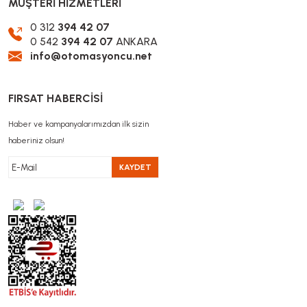
MÜŞTERİ HİZMETLERİ
0 312
394 42 07
0 542
394 42 07
ANKARA
info@otomasyoncu.net
FIRSAT HABERCİSİ
Haber ve kampanyalarımızdan ilk sizin
haberiniz olsun!
KAYDET