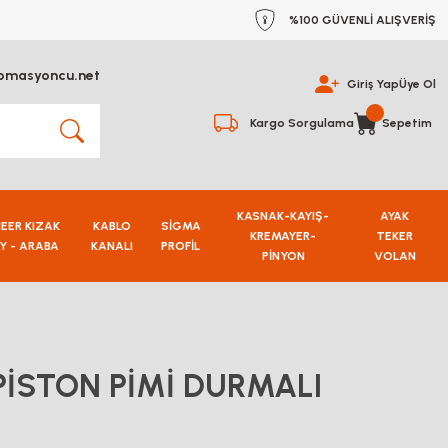
%100 GÜVENLİ ALIŞVERİŞ
omasyoncu.net
Giriş Yap
Üye Ol
Kargo Sorgulama
Sepetim
KASNAK-KAYIŞ-
AYAK
NEER KIZAK
KABLO
SİGMA
KREMAYER-
TEKER
Y - ARABA
KANALI
PROFİL
PİNYON
VOLAN
PİSTON PİMİ DURMALI