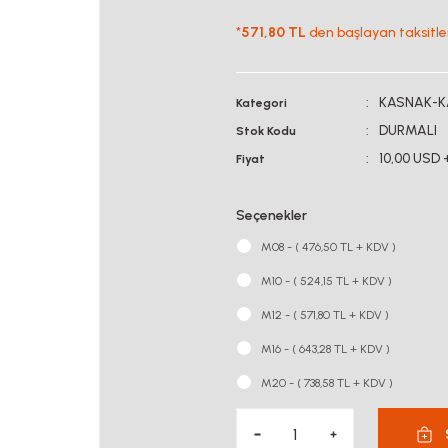
*
571,80 TL
den başlayan taksitler
KASNAK-K
Kategori
DURMALI
Stok Kodu
10,00 USD 
Fiyat
Seçenekler
M08 - ( 476,50 TL + KDV )
M10 - ( 524,15 TL + KDV )
M12 - ( 571,80 TL + KDV )
M16 - ( 643,28 TL + KDV )
M20 - ( 738,58 TL + KDV )