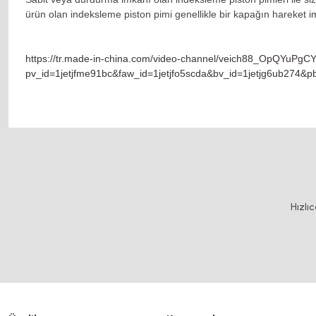
ürün olan indeksleme piston pimi genellikle bir kapağın hareket im
https://tr.made-in-china.com/video-channel/veich88_OpQYuPgCYUk
pv_id=1jetjfme91bc&faw_id=1jetjfo5scda&bv_id=1jetjg6ub274&pb
Bu ürünün fiyat bilgisi, resim, ürün açıklamalarında ve diğer konularda y
Görüş ve önerileriniz için teşekkür ederiz.
Ürün resmi kalitesiz, bozuk veya görüntülenemiyor.
Hızlı
Ürün açıklamasında eksik bilgiler bulunuyor.
Ürün bilgilerinde hatalar bulunuyor.
Ürün fiyatı diğer sitelerden daha pahalı.
Bu ürüne benzer farklı alternatifler olmalı.