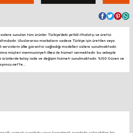
zlere sunulan tüm ürünler Türkiye’deki yetkili ithalatçı ve üretici
altındadır, Uluslararası markaların sadece Türkiye için üretilen veya
ili servislerin ülke garantisi sağladığı modelleri sizlere sunulmaktadır.
a müşteri memnunniyeti ilkesi ile hizmet vermektedir. bu sebeple
z ürünlerde kolay iade ve değişim hizmeti sunulmaktadır. %100 Güven ve
oncu.net’te...
apağı açmak suretiyle veya kapatmak suretiyle çalışabilen bir