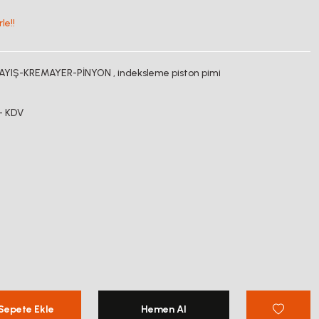
le!!
AYIŞ-KREMAYER-PİNYON
,
indeksleme piston pimi
+ KDV
Sepete Ekle
Hemen Al