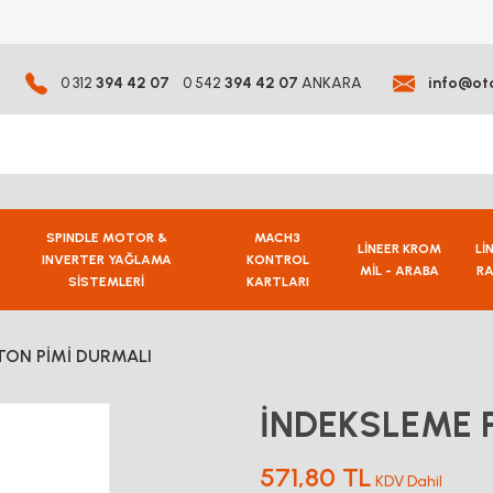
0 312
394 42 07
0 542
394 42 07
ANKARA
info@ot
SPINDLE MOTOR &
MACH3
LİNEER KROM
Lİ
INVERTER YAĞLAMA
KONTROL
MİL - ARABA
RA
SİSTEMLERİ
KARTLARI
TON PİMİ DURMALI
İNDEKSLEME 
571,80 TL
KDV Dahil