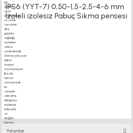
İPS6 (YYT-7) 0,50-1,5-2,5-4-6 mm
İzoleli izolesiz Pabuç Sıkma pensesi
motor kaplin fiyatları, sigma profil, 3d yazıcı, kremayer dişli, 45x45 sigma profil,
delta haberleşme kablosu, delta plc fiyat, konveyör bant, kramiyer dişli, mantar
stop, otomatik yağlama sistemleri, rulolu konveyör 3d printer kit, 3d yazıcı fiyat,
40mm indüksiyonlu mil fiyatı, 40x80 si
Yorumlar