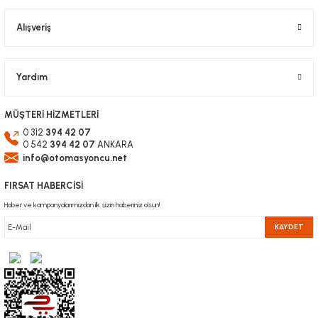
Alışveriş
Gönder
Yardım
MÜŞTERİ HİZMETLERİ
0 312
394 42 07
0 542
394 42 07
ANKARA
info@otomasyoncu.net
FIRSAT HABERCİSİ
Haber ve kampanyalarımızdan ilk sizin haberiniz olsun!
KAYDET