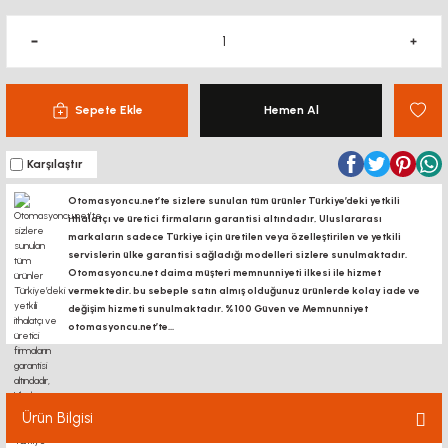
Sepete Ekle
Hemen Al
Karşılaştır
Otomasyoncu.net’te sizlere sunulan tüm ürünler Türkiye’deki yetkili
ithalatçı ve üretici firmaların garantisi altındadır, Uluslararası
markaların sadece Türkiye için üretilen veya özelleştirilen ve yetkili
servislerin ülke garantisi sağladığı modelleri sizlere sunulmaktadır.
Otomasyoncu.net daima müşteri memnunniyeti ilkesi ile hizmet
vermektedir. bu sebeple satın almış olduğunuz ürünlerde kolay iade ve
değişim hizmeti sunulmaktadır. %100 Güven ve Memnunniyet
otomasyoncu.net’te...
Ürün Bilgisi