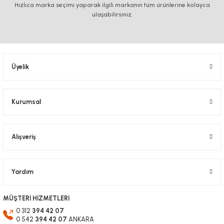
Hızlıca marka seçimi yaparak ilgili markanın tüm ürünlerine kolayca
Görüş ve önerileriniz için teşekkür ederiz.
ulaşabilirsiniz.
Ürün resmi kalitesiz, bozuk veya görüntülenemiyor.
Ürün açıklamasında eksik bilgiler bulunuyor.
Ürün bilgilerinde hatalar bulunuyor.
Üyelik
Ürün fiyatı diğer sitelerden daha pahalı.
Bu ürüne benzer farklı alternatifler olmalı.
Kurumsal
Alışveriş
Gönder
Yardım
MÜŞTERİ HİZMETLERİ
0 312
394 42 07
0 542
394 42 07
ANKARA