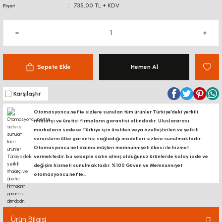
735,00 TL + KDV
Fiyat
Sepete Ekle
Hemen Al
Karşılaştır
Otomasyoncu.net’te sizlere sunulan tüm ürünler Türkiye’deki yetkili
ithalatçı ve üretici firmaların garantisi altındadır, Uluslararası
markaların sadece Türkiye için üretilen veya özelleştirilen ve yetkili
servislerin ülke garantisi sağladığı modelleri sizlere sunulmaktadır.
Otomasyoncu.net daima müşteri memnunniyeti ilkesi ile hizmet
vermektedir. bu sebeple satın almış olduğunuz ürünlerde kolay iade ve
değişim hizmeti sunulmaktadır. %100 Güven ve Memnunniyet
otomasyoncu.net’te...
Ürün Bilgisi