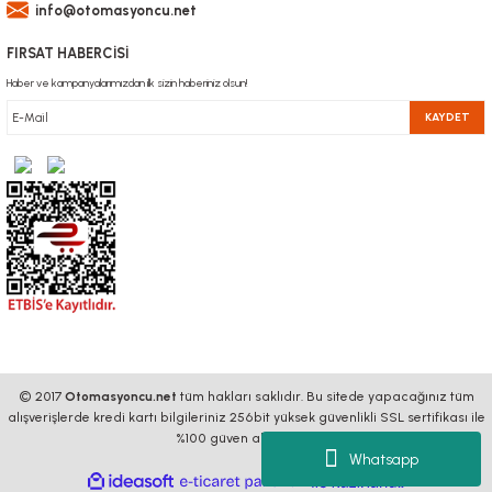
info@otomasyoncu.net
FIRSAT HABERCİSİ
Haber ve kampanyalarımızdan ilk sizin haberiniz olsun!
KAYDET
© 2017
Otomasyoncu.net
tüm hakları saklıdır. Bu sitede yapacağınız tüm
alışverişlerde kredi kartı bilgileriniz 256bit yüksek güvenlikli SSL sertifikası ile
%100 güven altındadır.
Whatsapp
ideasoft
ile
e-