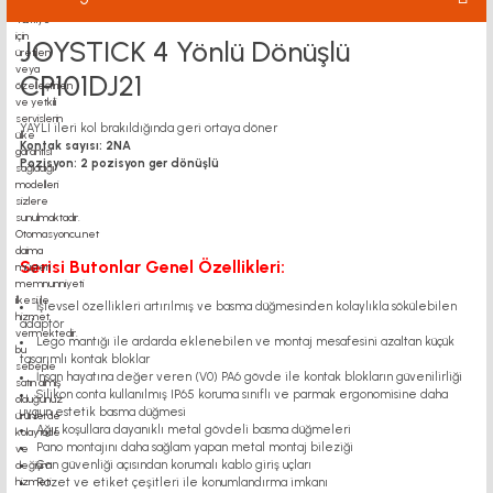
JOYSTICK 4 Yönlü Dönüşlü
CP101DJ21
YAYLI ileri kol brakıldığında geri ortaya döner
Kontak sayısı: 2NA
Pozisyon: 2 pozisyon ger dönüşlü
Serisi Butonlar Genel Özellikleri:
İşlevsel özellikleri artırılmış ve basma düğmesinden kolaylıkla sökülebilen
adaptör
Lego mantığı ile ardarda eklenebilen ve montaj mesafesini azaltan küçük
tasarımlı kontak bloklar
İnsan hayatına değer veren (V0) PA6 gövde ile kontak blokların güvenilirliği
Silikon conta kullanılmış IP65 koruma sınıflı ve parmak ergonomisine daha
uygun estetik basma düğmesi
Ağır koşullara dayanıklı metal gövdeli basma düğmeleri
Pano montajını daha sağlam yapan metal montaj bileziği
Can güvenliği açısından korumalı kablo giriş uçları
Rozet ve etiket çeşitleri ile konumlandırma imkanı