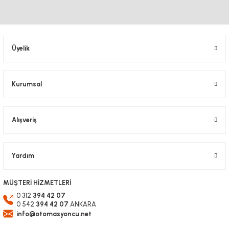
Ürün resmi kalitesiz, bozuk veya görüntülenemiyor.
Ürün açıklamasında eksik bilgiler bulunuyor.
Ürün bilgilerinde hatalar bulunuyor.
Üyelik
Ürün fiyatı diğer sitelerden daha pahalı.
Bu ürüne benzer farklı alternatifler olmalı.
Kurumsal
Alışveriş
Gönder
Yardım
MÜŞTERİ HİZMETLERİ
0 312
394 42 07
0 542
394 42 07
ANKARA
info@otomasyoncu.net