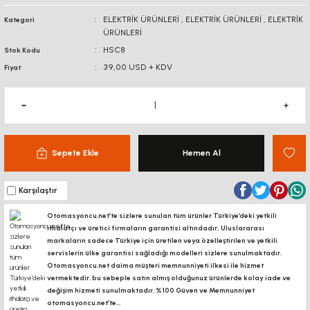
BAĞLANTI
ELEKTRİK ÜRÜNLERİ
,
ELEKTRİK ÜRÜNLERİ
,
ELEKTRİK
Kategori
BAĞLANTI SACLA
AKSESUARLARI
ÜRÜNLERİ
DİJİTAL KOORDİNAT
EKRANI
HSC8
Stok Kodu
KÖŞE BAĞLANTILARI
KONVEYÖR PR
39,00 USD + KDV
Fiyat
KONVEYÖR MARKET
BAĞLANTI SACLARI
KANAL SOMUNL
LİNEER KROM MİL -
ARABA
BORU PROFİLLERİ
BORU PROFİLLERİ
Sepete Ekle
Hemen Al
LİNEER KIZAK RAY -
YATAKLAMA PROFİLLERİ
YATAKLAMA 
ARABA
Karşılaştır
VİDALI MİL VE
SOMUNLARI
Otomasyoncu.net’te sizlere sunulan tüm ürünler Türkiye’deki yetkili
ithalatçı ve üretici firmaların garantisi altındadır, Uluslararası
markaların sadece Türkiye için üretilen veya özelleştirilen ve yetkili
KREMAYER DİŞLİ, PİNYON
servislerin ülke garantisi sağladığı modelleri sizlere sunulmaktadır.
Otomasyoncu.net daima müşteri memnunniyeti ilkesi ile hizmet
vermektedir. bu sebeple satın almış olduğunuz ürünlerde kolay iade ve
SK-SHF MİL TUTUCU
değişim hizmeti sunulmaktadır. %100 Güven ve Memnunniyet
otomasyoncu.net’te...