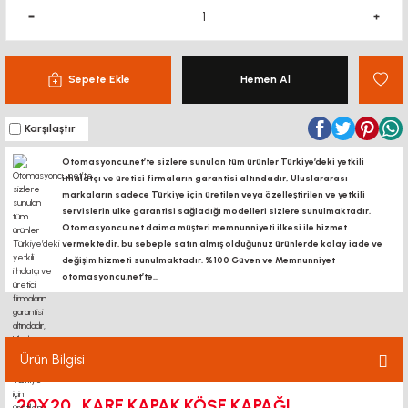
Sepete Ekle
Hemen Al
Karşılaştır
Otomasyoncu.net’te sizlere sunulan tüm ürünler Türkiye’deki yetkili
ithalatçı ve üretici firmaların garantisi altındadır, Uluslararası
markaların sadece Türkiye için üretilen veya özelleştirilen ve yetkili
servislerin ülke garantisi sağladığı modelleri sizlere sunulmaktadır.
Otomasyoncu.net daima müşteri memnunniyeti ilkesi ile hizmet
vermektedir. bu sebeple satın almış olduğunuz ürünlerde kolay iade ve
değişim hizmeti sunulmaktadır. %100 Güven ve Memnunniyet
otomasyoncu.net’te...
Ürün Bilgisi
20X20 KARE KAPAK KÖŞE KAPAĞI