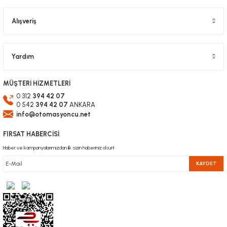
596,39 TL
Gönder
KDV Dahil
Alışveriş
Yardım
MÜŞTERİ HİZMETLERİ
0 312
394 42 07
0 542
394 42 07
ANKARA
info@otomasyoncu.net
FIRSAT HABERCİSİ
Haber ve kampanyalarımızdan ilk sizin haberiniz olsun!
KAYDET