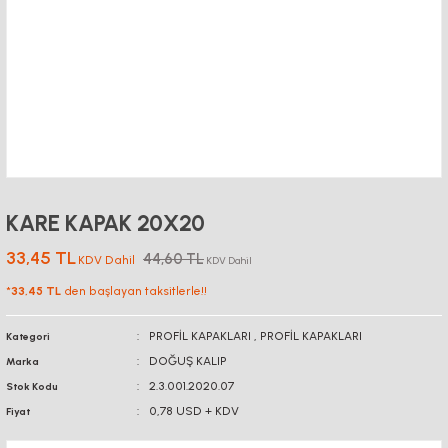
KARE KAPAK 20X20
33,45 TL
44,60 TL
KDV Dahil
KDV Dahil
*
33,45 TL
den başlayan taksitlerle!!
PROFİL KAPAKLARI
,
PROFİL KAPAKLARI
Kategori
DOĞUŞ KALIP
Marka
2.3.001.2020.07
Stok Kodu
0,78 USD + KDV
Fiyat