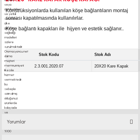
Konstrüksiyonlarda kullanılan köşe bağlantıların montaj
sonrası kapatılmasında kullanılırlar.
Köşe bağlantı kapakları ile hijyen ve estetik sağlanır.
.
Stok Kodu
Stok Adı
2.3.001.2020.07
20X20 Kare Kapak
motor kaplin fiyatları, sigma profil, 3d yazıcı, kremayer dişli, 45x45 sigma profil,
delta haberleşme kablosu, delta plc fiyat, konveyör bant, kramiyer dişli, mantar
stop, otomatik yağlama sistemleri, rulolu konveyör fiyatları,
Yorumlar