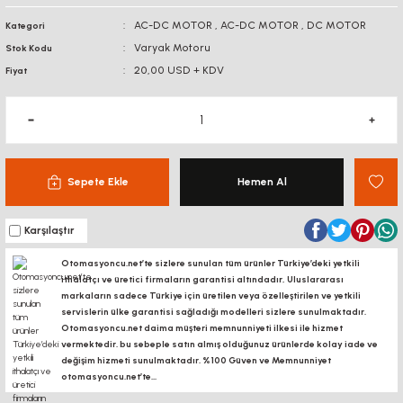
BAĞLANTI
AC-DC MOTOR
,
AC-DC MOTOR
,
DC MOTOR
Kategori
BAĞLANTI SACLA
AKSESUARLARI
DİJİTAL KOORDİNAT
Varyak Motoru
Stok Kodu
EKRANI
20,00 USD + KDV
Fiyat
KÖŞE BAĞLANTILARI
KONVEYÖR PR
KONVEYÖR MARKET
BAĞLANTI SACLARI
KANAL SOMUNL
LİNEER KROM MİL -
ARABA
BORU PROFİLLERİ
BORU PROFİLLERİ
Sepete Ekle
Hemen Al
LİNEER KIZAK RAY -
YATAKLAMA PROFİLLERİ
YATAKLAMA 
ARABA
Karşılaştır
Otomasyoncu.net’te sizlere sunulan tüm ürünler Türkiye’deki yetkili
VİDALI MİL VE
SOMUNLARI
ithalatçı ve üretici firmaların garantisi altındadır, Uluslararası
markaların sadece Türkiye için üretilen veya özelleştirilen ve yetkili
servislerin ülke garantisi sağladığı modelleri sizlere sunulmaktadır.
KREMAYER DİŞLİ, PİNYON
Otomasyoncu.net daima müşteri memnunniyeti ilkesi ile hizmet
vermektedir. bu sebeple satın almış olduğunuz ürünlerde kolay iade ve
değişim hizmeti sunulmaktadır. %100 Güven ve Memnunniyet
SK-SHF MİL TUTUCU
otomasyoncu.net’te...