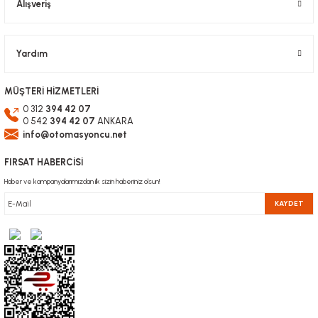
Alışveriş
Gönder
Yardım
MÜŞTERİ HİZMETLERİ
0 312
394 42 07
0 542
394 42 07
ANKARA
info@otomasyoncu.net
FIRSAT HABERCİSİ
Haber ve kampanyalarımızdan ilk sizin haberiniz olsun!
KAYDET